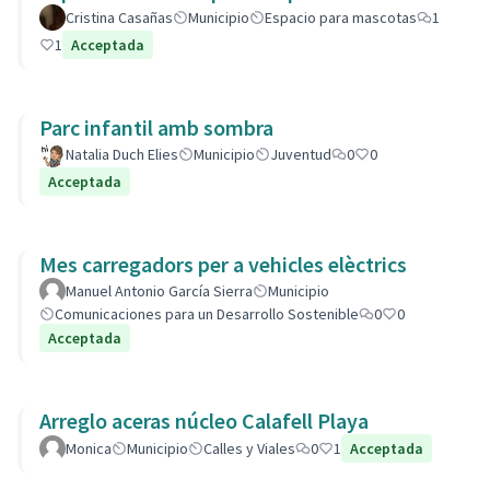
Cristina Casañas
Municipio
Espacio para mascotas
1
1
Acceptada
Parc infantil amb sombra
Natalia Duch Elies
Municipio
Juventud
0
0
Acceptada
Mes carregadors per a vehicles elèctrics
Manuel Antonio García Sierra
Municipio
Comunicaciones para un Desarrollo Sostenible
0
0
Acceptada
Arreglo aceras núcleo Calafell Playa
Monica
Municipio
Calles y Viales
0
1
Acceptada