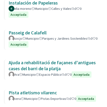
Instalación de Papeleras
elia moreno
Municipio
Calles y Viales
0
0
Acceptada
Passeig de Calafell
socjo
Municipio
Parques y Jardines Sostenibles
0
0
Acceptada
Ajuda a rehabilitació de façanes d'antigues
cases del barri de la platja
Ara
Municipio
Espacio Público
0
0
Acceptada
Pista atletismo vilarenc
vera
Municipio
Pistas Deportivas
0
0
Acceptada