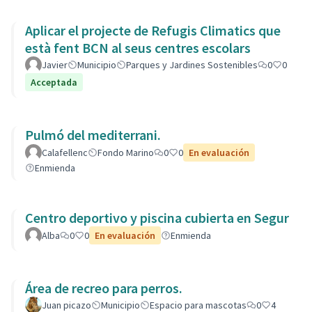
Aplicar el projecte de Refugis Climatics que
està fent BCN al seus centres escolars
Javier
Municipio
Parques y Jardines Sostenibles
0
0
Acceptada
Pulmó del mediterrani.
Calafellenc
Fondo Marino
0
0
En evaluación
Enmienda
Centro deportivo y piscina cubierta en Segur
Alba
0
0
En evaluación
Enmienda
Área de recreo para perros.
Juan picazo
Municipio
Espacio para mascotas
0
4