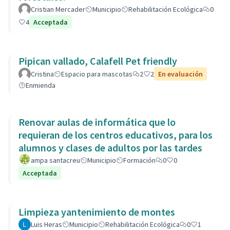
Cristian Mercader
Municipio
Rehabilitación Ecológica
0
4
Acceptada
Pipican vallado, Calafell Pet friendly
Cristina
Espacio para mascotas
2
2
En evaluación
Enmienda
Renovar aulas de informática que lo
requieran de los centros educativos, para los
alumnos y clases de adultos por las tardes
ampa santacreu
Municipio
Formación
0
0
Acceptada
Limpieza yantenimiento de montes
Luis Heras
Municipio
Rehabilitación Ecológica
0
1