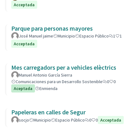
Acceptada
Parque para personas mayores
José Manuel jaime
Municipio
Espacio Público
1
1
Acceptada
Mes carregadors per a vehicles elèctrics
Manuel Antonio García Sierra
Comunicaciones para un Desarrollo Sostenible
0
0
Aceptada
Enmienda
Papeleras en calles de Segur
socjo
Municipio
Espacio Público
0
0
Acceptada