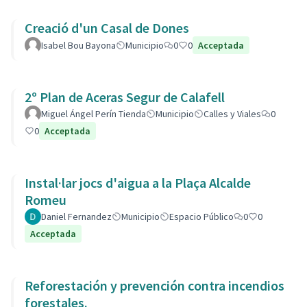
Creació d'un Casal de Dones
Isabel Bou Bayona
Municipio
0
0
Acceptada
2º Plan de Aceras Segur de Calafell
Miguel Ángel Perín Tienda
Municipio
Calles y Viales
0
0
Acceptada
Instal·lar jocs d'aigua a la Plaça Alcalde
Romeu
Daniel Fernandez
Municipio
Espacio Público
0
0
Acceptada
Reforestación y prevención contra incendios
forestales.