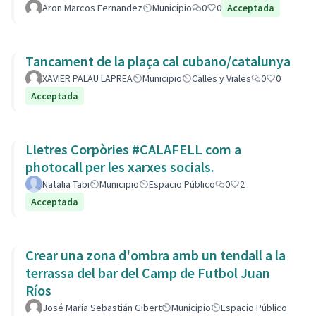
Aron Marcos Fernandez
Municipio
0
0
Acceptada
Tancament de la plaça cal cubano/catalunya
XAVIER PALAU LAPREA
Municipio
Calles y Viales
0
0
Acceptada
Lletres Corpòries #CALAFELL com a
photocall per les xarxes socials.
Natalia Tabi
Municipio
Espacio Público
0
2
Acceptada
Crear una zona d'ombra amb un tendall a la
terrassa del bar del Camp de Futbol Juan
Ríos
José María Sebastián Gibert
Municipio
Espacio Público