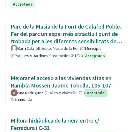
Acceptada
Parc de la Masia de la Font de Calafell Poble.
Fer del parc un espai més atractiu i punt de
trobada per a les diferents sensibilitats del
barri.
Barri Calafell poble. Masia de la Font
Municipio
Parques y Jardines Sostenibles
1
0
Acceptada
Mejorar el acceso a las viviendas sitas en
Rambla Mossen Jaume Tobella, 105-107
Ana Rodriguez
Calles y Viales
0
0
Aceptada
Enmienda
Millora hidràulica de la riera entre c/
Ferradura i C-31