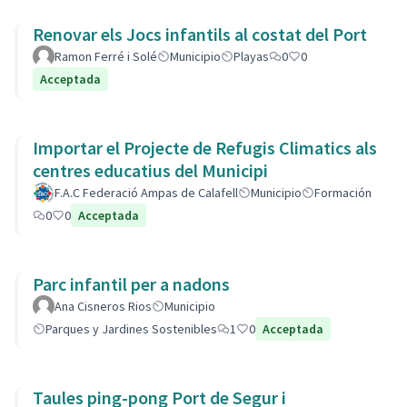
Renovar els Jocs infantils al costat del Port
Ramon Ferré i Solé
Municipio
Playas
0
0
Acceptada
Importar el Projecte de Refugis Climatics als
centres educatius del Municipi
F.A.C Federació Ampas de Calafell
Municipio
Formación
0
0
Acceptada
Parc infantil per a nadons
Ana Cisneros Rios
Municipio
Parques y Jardines Sostenibles
1
0
Acceptada
Taules ping-pong Port de Segur i