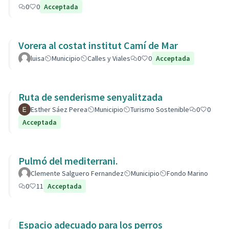
0
0
Acceptada
Vorera al costat institut Camí de Mar
luisa
Municipio
Calles y Viales
0
0
Acceptada
Ruta de senderisme senyalitzada
Esther Sáez Perea
Municipio
Turismo Sostenible
0
0
Acceptada
Pulmó del mediterrani.
Clemente Salguero Fernandez
Municipio
Fondo Marino
0
11
Acceptada
Espacio adecuado para los perros