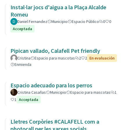
Instal·lar jocs d'aigua a la Plaça Alcalde
Romeu
Daniel Fernandez
Municipio
Espacio Público
0
0
Acceptada
Pipican vallado, Calafell Pet friendly
Cristina
Espacio para mascotas
2
2
En evaluación
Enmienda
Espacio adecuado para los perros
Cristina Casañas
Municipio
Espacio para mascotas
1
1
Acceptada
Lletres Corpòries #CALAFELL com a
photocall per les xarxes socials.