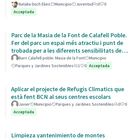
Natalia Duch Elies
Municipio
Juventud
0
0
Acceptada
Parc de la Masia de la Font de Calafell Poble.
Fer del parc un espai més atractiu i punt de
trobada per a les diferents sensibilitats del
barri.
Barri Calafell poble. Masia de la Font
Municipio
Parques y Jardines Sostenibles
1
0
Acceptada
Aplicar el projecte de Refugis Climatics que
està fent BCN al seus centres escolars
Javier
Municipio
Parques y Jardines Sostenibles
0
0
Acceptada
Limpieza yantenimiento de montes