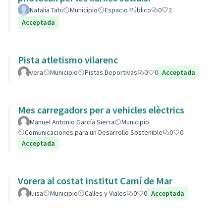
Natalia Tabi
Municipio
Espacio Público
0
2
Acceptada
Pista atletismo vilarenc
vera
Municipio
Pistas Deportivas
0
0
Acceptada
Mes carregadors per a vehicles elèctrics
Manuel Antonio García Sierra
Municipio
Comunicaciones para un Desarrollo Sostenible
0
0
Acceptada
Vorera al costat institut Camí de Mar
luisa
Municipio
Calles y Viales
0
0
Acceptada