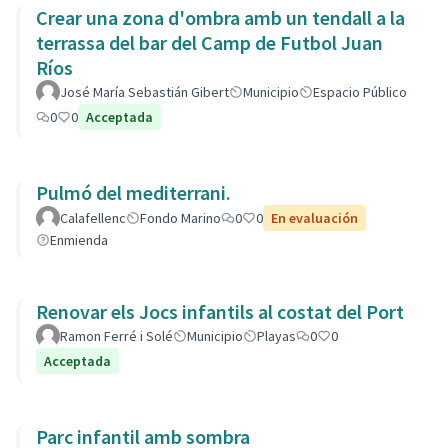
Crear una zona d'ombra amb un tendall a la
terrassa del bar del Camp de Futbol Juan
Ríos
José María Sebastián Gibert
Municipio
Espacio Público
0
0
Acceptada
Pulmó del mediterrani.
Calafellenc
Fondo Marino
0
0
En evaluación
Enmienda
Renovar els Jocs infantils al costat del Port
Ramon Ferré i Solé
Municipio
Playas
0
0
Acceptada
Parc infantil amb sombra