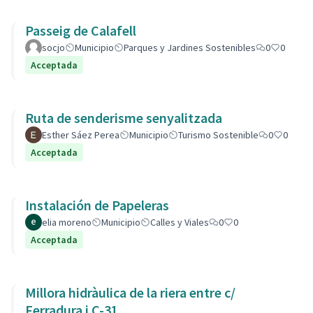
Passeig de Calafell
socjo
Municipio
Parques y Jardines Sostenibles
0
0
Acceptada
Ruta de senderisme senyalitzada
Esther Sáez Perea
Municipio
Turismo Sostenible
0
0
Acceptada
Instalación de Papeleras
elia moreno
Municipio
Calles y Viales
0
0
Acceptada
Millora hidràulica de la riera entre c/
Ferradura i C-31