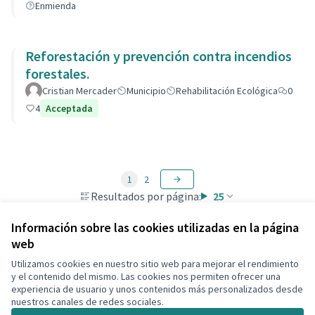
Enmienda
Reforestación y prevención contra incendios
forestales.
Cristian Mercader
Municipio
Rehabilitación Ecológica
0
4
Acceptada
1
2
Resultados por página:
25
Información sobre las cookies utilizadas en la página
web
Utilizamos cookies en nuestro sitio web para mejorar el rendimiento
Términos y condiciones de uso
y el contenido del mismo. Las cookies nos permiten ofrecer una
Configuración de cookies
experiencia de usuario y unos contenidos más personalizados desde
Decidim Calafell en X
Decidim Calafell en Facebook
Decidim Calafell en YouTube
Decidim Calafell en GitHub
nuestros canales de redes sociales.
(Enlace externo)
(Enlace externo)
(Enlace externo)
(Enlace externo)