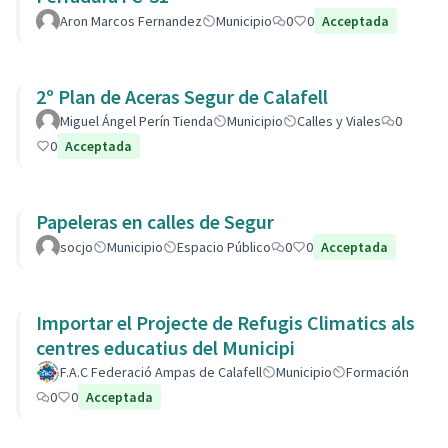
Aron Marcos Fernandez
Municipio
0
0
Acceptada
2º Plan de Aceras Segur de Calafell
Miguel Ángel Perín Tienda
Municipio
Calles y Viales
0
0
Acceptada
Papeleras en calles de Segur
socjo
Municipio
Espacio Público
0
0
Acceptada
Importar el Projecte de Refugis Climatics als
centres educatius del Municipi
F.A.C Federació Ampas de Calafell
Municipio
Formación
0
0
Acceptada