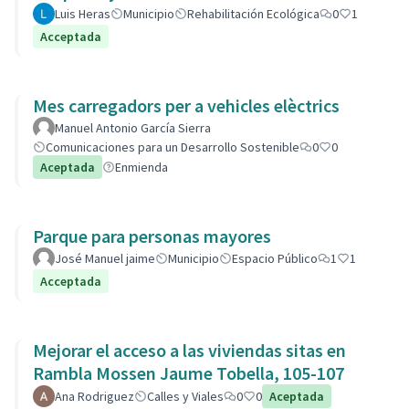
Luis Heras
Municipio
Rehabilitación Ecológica
0
1
Acceptada
Mes carregadors per a vehicles elèctrics
Manuel Antonio García Sierra
Comunicaciones para un Desarrollo Sostenible
0
0
Aceptada
Enmienda
Parque para personas mayores
José Manuel jaime
Municipio
Espacio Público
1
1
Acceptada
Mejorar el acceso a las viviendas sitas en
Rambla Mossen Jaume Tobella, 105-107
Ana Rodriguez
Calles y Viales
0
0
Aceptada