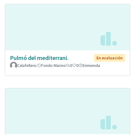
Pulmó del mediterrani.
En evaluación
Calafellenc
Fondo Marino
0
0
Enmienda