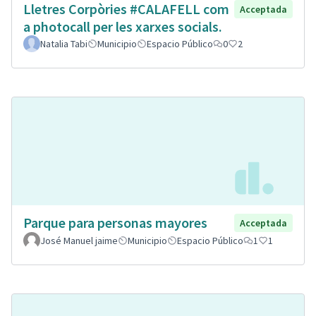
Lletres Corpòries #CALAFELL com
Acceptada
a photocall per les xarxes socials.
Natalia Tabi
Municipio
Espacio Público
0
2
Parque para personas mayores
Acceptada
José Manuel jaime
Municipio
Espacio Público
1
1