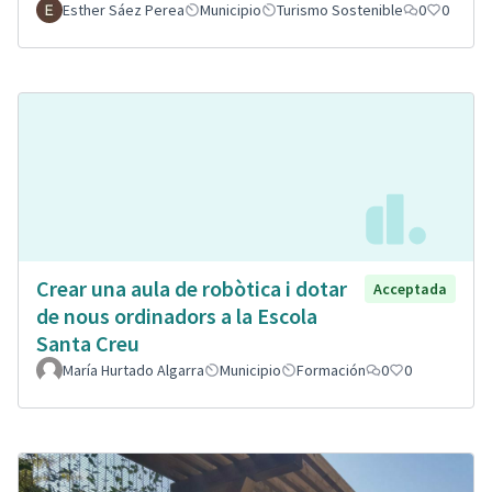
Esther Sáez Perea
Municipio
Turismo Sostenible
0
0
Crear una aula de robòtica i dotar
Acceptada
de nous ordinadors a la Escola
Santa Creu
María Hurtado Algarra
Municipio
Formación
0
0