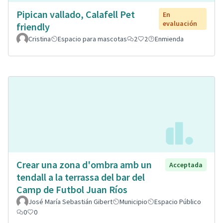
Pipican vallado, Calafell Pet
En
evaluación
friendly
Cristina
Espacio para mascotas
2
2
Enmienda
Crear una zona d'ombra amb un
Acceptada
tendall a la terrassa del bar del
Camp de Futbol Juan Ríos
José María Sebastián Gibert
Municipio
Espacio Público
0
0