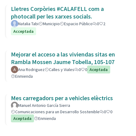
Lletres Corpòries #CALAFELL com a
photocall per les xarxes socials.
Natalia Tabi
Municipio
Espacio Público
0
2
Acceptada
Mejorar el acceso a las viviendas sitas en
Rambla Mossen Jaume Tobella, 105-107
Ana Rodriguez
Calles y Viales
0
0
Aceptada
Enmienda
Mes carregadors per a vehicles elèctrics
Manuel Antonio García Sierra
Comunicaciones para un Desarrollo Sostenible
0
0
Aceptada
Enmienda