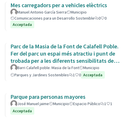
Mes carregadors per a vehicles elèctrics
Manuel Antonio García Sierra
Municipio
Comunicaciones para un Desarrollo Sostenible
0
0
Acceptada
Parc de la Masia de la Font de Calafell Poble.
Fer del parc un espai més atractiu i punt de
trobada per a les diferents sensibilitats del
barri.
Barri Calafell poble. Masia de la Font
Municipio
Parques y Jardines Sostenibles
1
0
Acceptada
Parque para personas mayores
José Manuel jaime
Municipio
Espacio Público
1
1
Acceptada