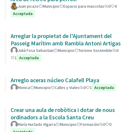
Juan picazo
Municipio
Espacio para mascotas
0
4
Acceptada
Arreglar la propietat de l'Ajuntament del
Passeig Marítim amb Rambla Antoni Artigas
Julià Fosa Sebastian
Municipio
Turismo Sostenible
0
1
Acceptada
Arreglo aceras núcleo Calafell Playa
Monica
Municipio
Calles y Viales
0
1
Acceptada
Crear una aula de robòtica i dotar de nous
ordinadors a la Escola Santa Creu
María Hurtado Algarra
Municipio
Formación
0
0
Acceptada