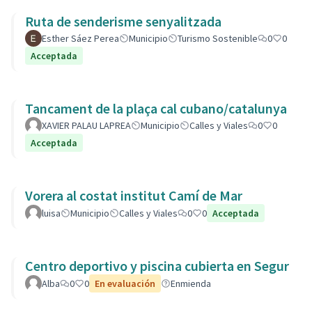
Ruta de senderisme senyalitzada
Esther Sáez Perea
Municipio
Turismo Sostenible
0
0
Acceptada
Tancament de la plaça cal cubano/catalunya
XAVIER PALAU LAPREA
Municipio
Calles y Viales
0
0
Acceptada
Vorera al costat institut Camí de Mar
luisa
Municipio
Calles y Viales
0
0
Acceptada
Centro deportivo y piscina cubierta en Segur
Alba
0
0
En evaluación
Enmienda