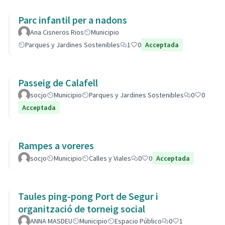
Parc infantil per a nadons
Ana Cisneros Rios
Municipio
Parques y Jardines Sostenibles
1
0
Acceptada
Passeig de Calafell
socjo
Municipio
Parques y Jardines Sostenibles
0
0
Acceptada
Rampes a voreres
socjo
Municipio
Calles y Viales
0
0
Acceptada
Taules ping-pong Port de Segur i
organització de torneig social
ANNA MASDEU
Municipio
Espacio Público
0
1