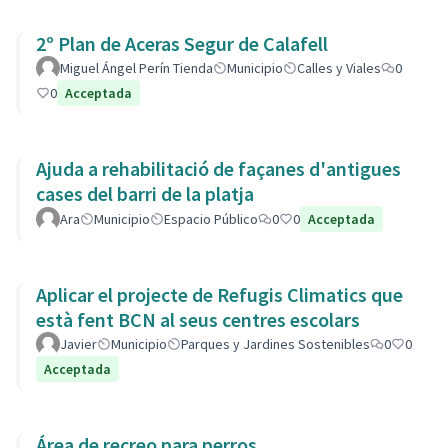
2º Plan de Aceras Segur de Calafell
Miguel Ángel Perín Tienda
Municipio
Calles y Viales
0
0
Acceptada
Ajuda a rehabilitació de façanes d'antigues
cases del barri de la platja
Ara
Municipio
Espacio Público
0
0
Acceptada
Aplicar el projecte de Refugis Climatics que
està fent BCN al seus centres escolars
Javier
Municipio
Parques y Jardines Sostenibles
0
0
Acceptada
Área de recreo para perros.