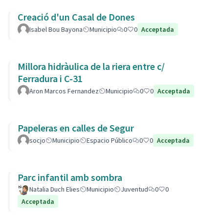
Creació d'un Casal de Dones
Isabel Bou Bayona
Municipio
0
0
Acceptada
Millora hidràulica de la riera entre c/
Ferradura i C-31
Aron Marcos Fernandez
Municipio
0
0
Acceptada
Papeleras en calles de Segur
socjo
Municipio
Espacio Público
0
0
Acceptada
Parc infantil amb sombra
Natalia Duch Elies
Municipio
Juventud
0
0
Acceptada