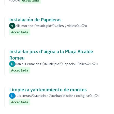
0
0
Acceptada
Instalación de Papeleras
elia moreno
Municipio
Calles y Viales
0
0
Acceptada
Instal·lar jocs d'aigua a la Plaça Alcalde
Romeu
Daniel Fernandez
Municipio
Espacio Público
0
0
Acceptada
Limpieza yantenimiento de montes
Luis Heras
Municipio
Rehabilitación Ecológica
0
1
Acceptada