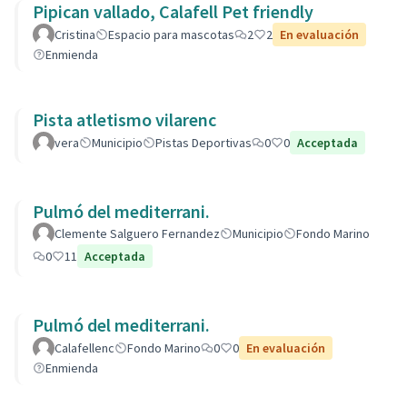
Pipican vallado, Calafell Pet friendly
Cristina
Espacio para mascotas
2
2
En evaluación
Enmienda
Pista atletismo vilarenc
vera
Municipio
Pistas Deportivas
0
0
Acceptada
Pulmó del mediterrani.
Clemente Salguero Fernandez
Municipio
Fondo Marino
0
11
Acceptada
Pulmó del mediterrani.
Calafellenc
Fondo Marino
0
0
En evaluación
Enmienda