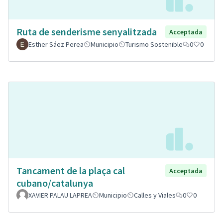
Ruta de senderisme senyalitzada
Acceptada
Esther Sáez Perea
Municipio
Turismo Sostenible
0
0
Tancament de la plaça cal
Acceptada
cubano/catalunya
XAVIER PALAU LAPREA
Municipio
Calles y Viales
0
0