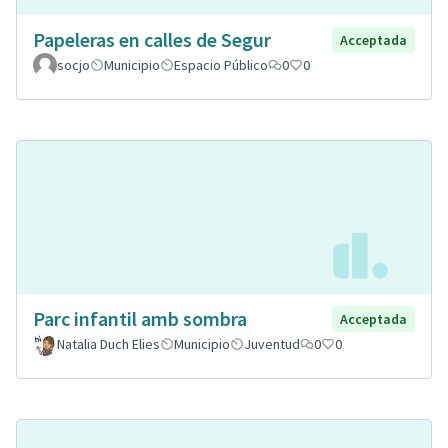
Papeleras en calles de Segur
Acceptada
socjo
Municipio
Espacio Público
0
0
Parc infantil amb sombra
Acceptada
Natalia Duch Elies
Municipio
Juventud
0
0