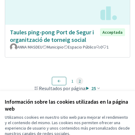
Taules ping-pong Port de Segur i
Acceptada
organització de torneig social
ANNA MASDEU
Municipio
Espacio Público
0
1
1
2
Resultados por página:
25
Información sobre las cookies utilizadas en la página
web
Utilizamos cookies en nuestro sitio web para mejorar el rendimiento
Términos y condiciones de uso
y el contenido del mismo. Las cookies nos permiten ofrecer una
Configuración de cookies
experiencia de usuario y unos contenidos más personalizados desde
Decidim Calafell en X
Decidim Calafell en Facebook
Decidim Calafell en YouTube
Decidim Calafell en GitHub
nuestros canales de redes sociales.