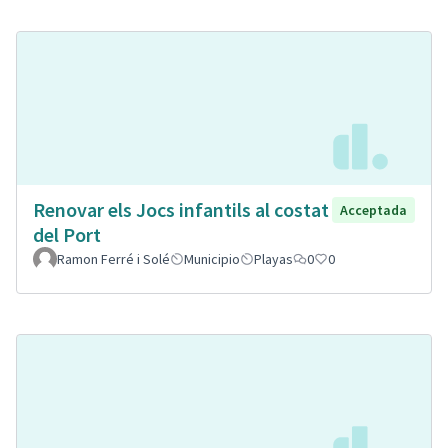
Renovar els Jocs infantils al costat
Acceptada
del Port
Ramon Ferré i Solé
Municipio
Playas
0
0