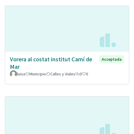
Vorera al costat institut Camí de
Acceptada
Mar
luisa
Municipio
Calles y Viales
0
0