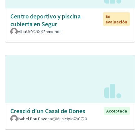
Centro deportivo y piscina
En
evaluación
cubierta en Segur
Alba
0
0
Enmienda
Creació d'un Casal de Dones
Acceptada
Isabel Bou Bayona
Municipio
0
0