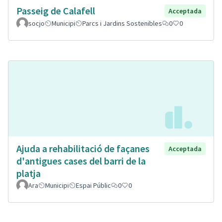
Passeig de Calafell
Acceptada
socjo
Municipi
Parcs i Jardins Sostenibles
0
0
Ajuda a rehabilitació de façanes
Acceptada
d'antigues cases del barri de la
platja
Ara
Municipi
Espai Públic
0
0