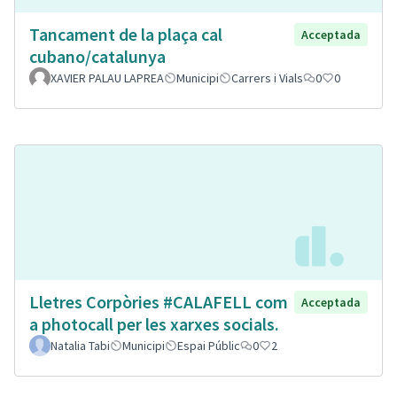
Tancament de la plaça cal
Acceptada
cubano/catalunya
XAVIER PALAU LAPREA
Municipi
Carrers i Vials
0
0
Lletres Corpòries #CALAFELL com
Acceptada
a photocall per les xarxes socials.
Natalia Tabi
Municipi
Espai Públic
0
2