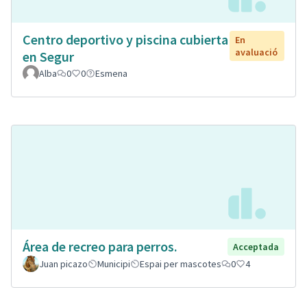
Centro deportivo y piscina cubierta
En
avaluació
en Segur
Alba
0
0
Esmena
Área de recreo para perros.
Acceptada
Juan picazo
Municipi
Espai per mascotes
0
4