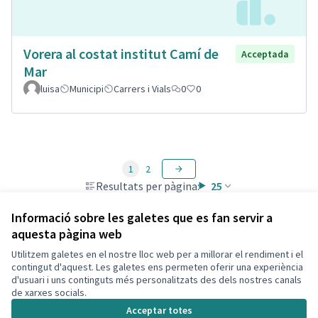
Vorera al costat institut Camí de
Acceptada
Mar
luisa
Municipi
Carrers i Vials
0
0
1
2
Resultats per pàgina:
25
Informació sobre les galetes que es fan servir a
aquesta pàgina web
Utilitzem galetes en el nostre lloc web per a millorar el rendiment i el
Termes i condicions d'ús
contingut d'aquest. Les galetes ens permeten oferir una experiència
Configuració de les galetes
d'usuari i uns continguts més personalitzats des dels nostres canals
Decidim Calafell a X
Decidim Calafell a Facebook
Decidim Calafell a YouTube
Decidim Calafell a GitHub
de xarxes socials.
(Enllaç extern)
(Enllaç extern)
(Enllaç extern)
(Enllaç extern)
Acceptar totes