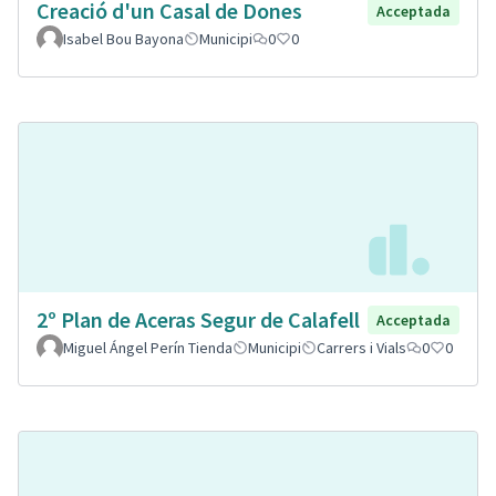
Creació d'un Casal de Dones
Acceptada
Isabel Bou Bayona
Municipi
0
0
2º Plan de Aceras Segur de Calafell
Acceptada
Miguel Ángel Perín Tienda
Municipi
Carrers i Vials
0
0