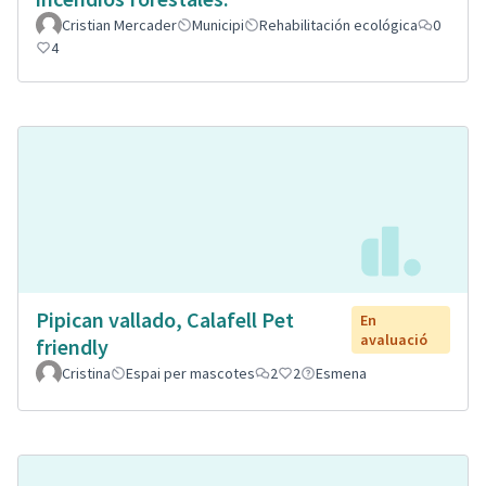
Cristian Mercader
Municipi
Rehabilitación ecológica
0
4
Pipican vallado, Calafell Pet
En
avaluació
friendly
Cristina
Espai per mascotes
2
2
Esmena