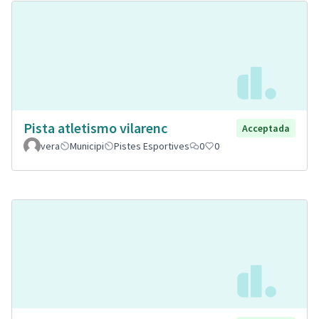
Pista atletismo vilarenc
Acceptada
vera
Municipi
Pistes Esportives
0
0