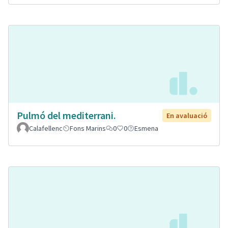
Pulmó del mediterrani.
En avaluació
Calafellenc
Fons Marins
0
0
Esmena