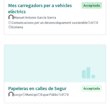
Mes carregadors per a vehicles
Acceptada
elèctrics
Manuel Antonio García Sierra
Comunicacions per un desenvolupament sostenible
0
0
Esmena
Papeleras en calles de Segur
Acceptada
socjo
Municipi
Espai Públic
0
0