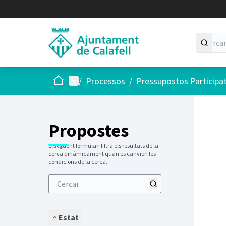
Inici
Menú principal
/
Processos
/
Pressupostos Participa
Saltar
El següen
+
−
Propostes
El següent formulari filtra els resultats de la
cerca dinàmicament quan es canvien les
condicions de la cerca.
Estat