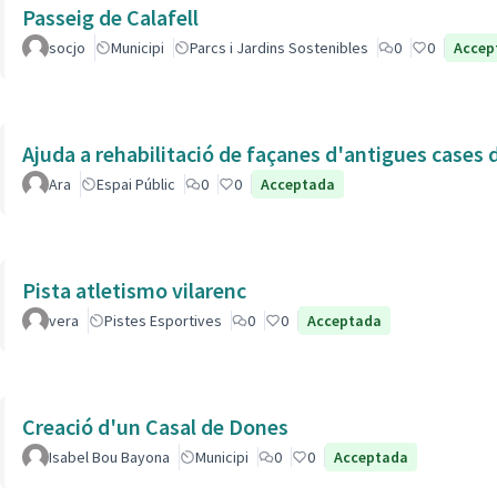
Passeig de Calafell
socjo
Municipi
Parcs i Jardins Sostenibles
0
0
Accep
Ajuda a rehabilitació de façanes d'antigues cases de
Ara
Espai Públic
0
0
Acceptada
Pista atletismo vilarenc
vera
Pistes Esportives
0
0
Acceptada
Creació d'un Casal de Dones
Isabel Bou Bayona
Municipi
0
0
Acceptada