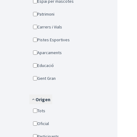
Espai per mascotes
Patrimoni
Carrers i Vials
Pistes Esportives
Aparcaments
Educació
Gent Gran
Origen
Tots
Oficial
Participants