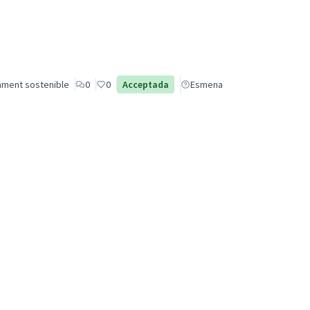
ament sostenible
0
0
Acceptada
Esmena