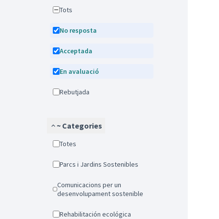
Tots
No resposta
Acceptada
En avaluació
Rebutjada
~ Categories
Totes
Parcs i Jardins Sostenibles
Comunicacions per un
desenvolupament sostenible
Rehabilitación ecológica