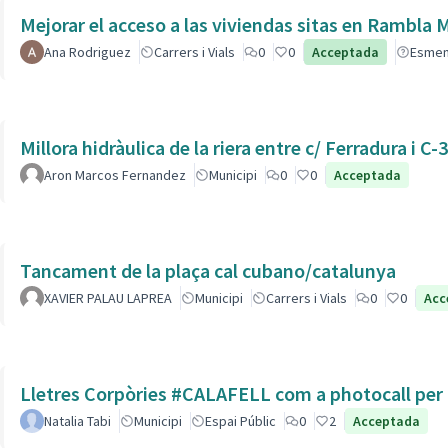
Mejorar el acceso a las viviendas sitas en Ra
Ana Rodriguez
Carrers i Vials
0
0
Acceptada
Esme
Millora hidràulica de la riera entre c/ Ferradura i C-
Aron Marcos Fernandez
Municipi
0
0
Acceptada
Tancament de la plaça cal cubano/catalunya
XAVIER PALAU LAPREA
Municipi
Carrers i Vials
0
0
Acc
Lletres Corpòries #CALAFELL com a photocall per l
Natalia Tabi
Municipi
Espai Públic
0
2
Acceptada