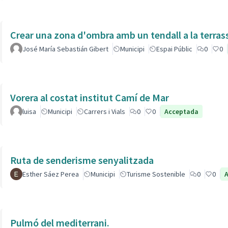
Crear una zona d'ombra amb un tendall a la terras
José María Sebastián Gibert
Municipi
Espai Públic
0
0
Vorera al costat institut Camí de Mar
luisa
Municipi
Carrers i Vials
0
0
Acceptada
Ruta de senderisme senyalitzada
Esther Sáez Perea
Municipi
Turisme Sostenible
0
0
Pulmó del mediterrani.