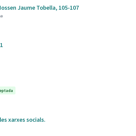
mbla Mossen Jaume Tobella, 105-107
na
31
eptada
es xarxes socials.