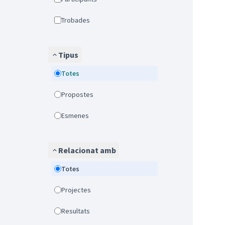
Trobades
Tipus
Totes
Propostes
Esmenes
Relacionat amb
Totes
Projectes
Resultats