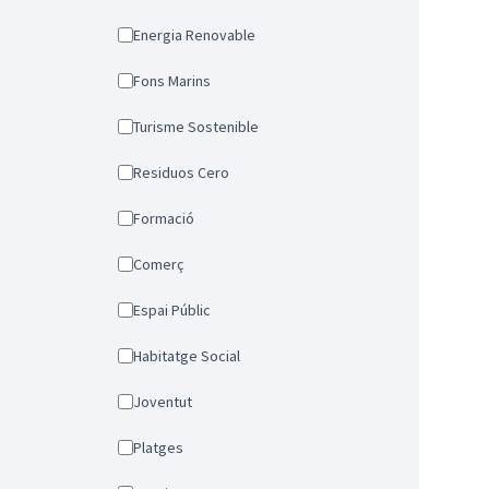
Energia Renovable
Fons Marins
Turisme Sostenible
Residuos Cero
Formació
Comerç
Espai Públic
Habitatge Social
Joventut
Platges