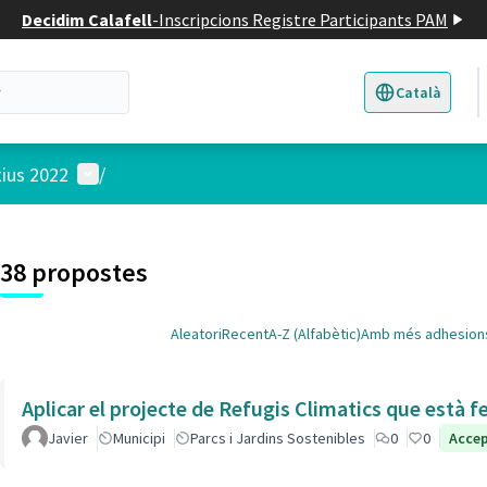
Decidim Calafell
-
Inscripcions Registre Participants PAM
Català
Triar la llengua
E
Menú d'usuari
tius 2022
/
 el mapa
t element és un mapa que presenta els components d'aquesta pàgina
38 propostes
Aleatori
Recent
A-Z (Alfabètic)
Amb més adhesion
Aplicar el projecte de Refugis Climatics que està f
Javier
Municipi
Parcs i Jardins Sostenibles
0
0
Acce