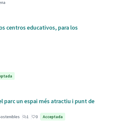
ena
os centros educativos, para los
eptada
el parc un espai més atractiu i punt de
 Sostenibles
1
0
Acceptada