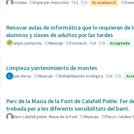
Cristina
Espai per mascotes
2
2
En avaluació
Esm
Renovar aulas de informática que lo requieran de l
alumnos y clases de adultos por las tardes
ampa santacreu
Municipi
Formació
0
0
Acceptada
Limpieza yantenimiento de montes
Luis Heras
Municipi
Rehabilitación ecológica
0
1
Acc
Parc de la Masia de la Font de Calafell Poble. Fer d
trobada per a les diferents sensibilitats del barri.
Barri Calafell poble. Masia de la Font
Municipi
Parcs i Jardins