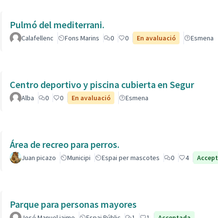
Pulmó del mediterrani.
Calafellenc
Fons Marins
0
0
En avaluació
Esmena
Centro deportivo y piscina cubierta en Segur
Alba
0
0
En avaluació
Esmena
Área de recreo para perros.
Juan picazo
Municipi
Espai per mascotes
0
4
Accep
Parque para personas mayores
José Manuel jaime
Espai Públic
1
1
Acceptada