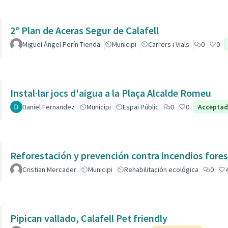
2º Plan de Aceras Segur de Calafell
Miguel Ángel Perín Tienda
Municipi
Carrers i Vials
0
0
Instal·lar jocs d'aigua a la Plaça Alcalde Romeu
Daniel Fernandez
Municipi
Espai Públic
0
0
Accepta
Reforestación y prevención contra incendios fores
Cristian Mercader
Municipi
Rehabilitación ecológica
0
Pipican vallado, Calafell Pet friendly