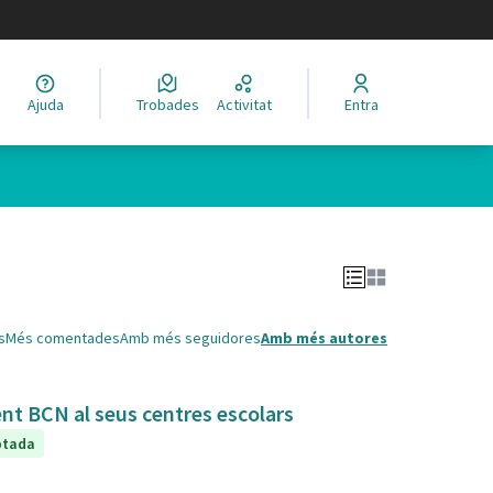
legir el idioma
Ajuda
Trobades
Activitat
Entra
Leaflet
|
©
HERE maps
 com a punts al mapa. L'element es pot fer servir amb un lector 
s
Més comentades
Amb més seguidores
Amb més autores
ent BCN al seus centres escolars
ptada