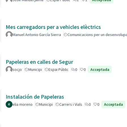
Mes carregadors per a vehicles elèctrics
Manuel Antonio García Sierra
Comunicacions per un desenvolup
Papeleras en calles de Segur
socjo
Municipi
Espai Públic
0
0
Acceptada
Instalación de Papeleras
elia moreno
Municipi
Carrers i Vials
0
0
Acceptada