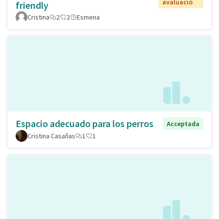
avaluació
friendly
Cristina
2
2
Esmena
Espacio adecuado para los perros
Acceptada
Cristina Casañas
1
1