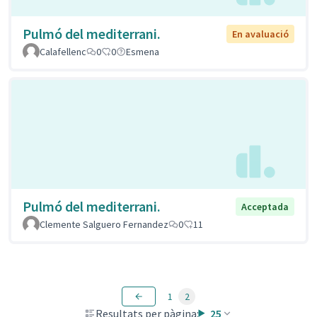
Pulmó del mediterrani.
En avaluació
Calafellenc
0
0
Esmena
Pulmó del mediterrani.
Acceptada
Clemente Salguero Fernandez
0
11
1
2
Resultats per pàgina:
25