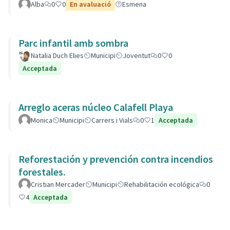
Alba
0
0
En avaluació
Esmena
Parc infantil amb sombra
Natalia Duch Elies
Municipi
Joventut
0
0
Acceptada
Arreglo aceras núcleo Calafell Playa
Monica
Municipi
Carrers i Vials
0
1
Acceptada
Reforestación y prevención contra incendios
forestales.
Cristian Mercader
Municipi
Rehabilitación ecológica
0
4
Acceptada