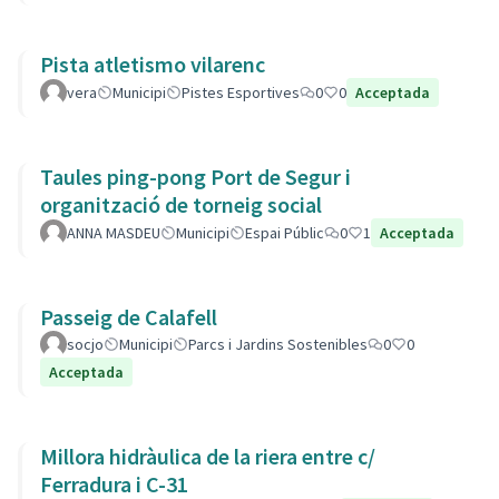
Pista atletismo vilarenc
vera
Municipi
Pistes Esportives
0
0
Acceptada
Taules ping-pong Port de Segur i
organització de torneig social
ANNA MASDEU
Municipi
Espai Públic
0
1
Acceptada
Passeig de Calafell
socjo
Municipi
Parcs i Jardins Sostenibles
0
0
Acceptada
Millora hidràulica de la riera entre c/
Ferradura i C-31