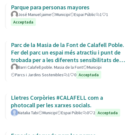
Parque para personas mayores
José Manuel jaime
Municipi
Espai Públic
1
1
Acceptada
Parc de la Masia de la Font de Calafell Poble.
Fer del parc un espai més atractiu i punt de
trobada per a les diferents sensibilitats del
barri.
Barri Calafell poble. Masia de la Font
Municipi
Parcs i Jardins Sostenibles
1
0
Acceptada
Lletres Corpòries #CALAFELL com a
photocall per les xarxes socials.
Natalia Tabi
Municipi
Espai Públic
0
2
Acceptada