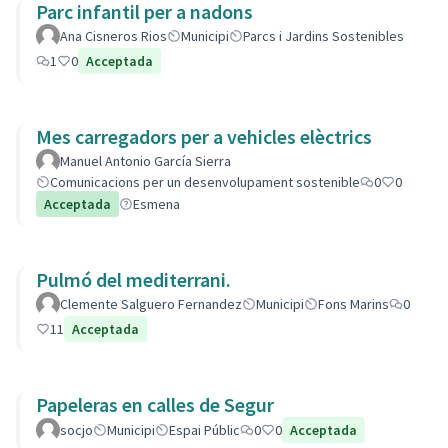
Parc infantil per a nadons
Ana Cisneros Rios
Municipi
Parcs i Jardins Sostenibles
1
0
Acceptada
Mes carregadors per a vehicles elèctrics
Manuel Antonio García Sierra
Comunicacions per un desenvolupament sostenible
0
0
Acceptada
Esmena
Pulmó del mediterrani.
Clemente Salguero Fernandez
Municipi
Fons Marins
0
11
Acceptada
Papeleras en calles de Segur
socjo
Municipi
Espai Públic
0
0
Acceptada