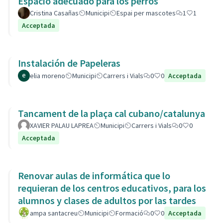
Espacio adecuado para los perros
Cristina Casañas
Municipi
Espai per mascotes
1
1
Acceptada
Instalación de Papeleras
elia moreno
Municipi
Carrers i Vials
0
0
Acceptada
Tancament de la plaça cal cubano/catalunya
XAVIER PALAU LAPREA
Municipi
Carrers i Vials
0
0
Acceptada
Renovar aulas de informática que lo
requieran de los centros educativos, para los
alumnos y clases de adultos por las tardes
ampa santacreu
Municipi
Formació
0
0
Acceptada