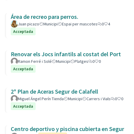
Área de recreo para perros.
Juan picazo
Municipi
Espai per mascotes
0
4
Acceptada
Renovar els Jocs infantils al costat del Port
Ramon Ferré i Solé
Municipi
Platges
0
0
Acceptada
2º Plan de Aceras Segur de Calafell
Miguel Ángel Perín Tienda
Municipi
Carrers i Vials
0
0
Acceptada
Centro deportivo y piscina cubierta en Segur