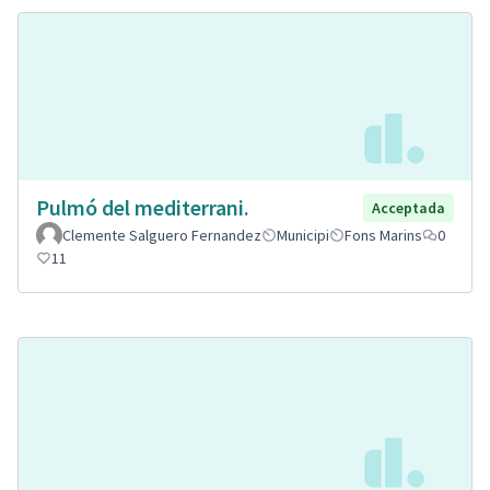
Pulmó del mediterrani.
Acceptada
Clemente Salguero Fernandez
Municipi
Fons Marins
0
11