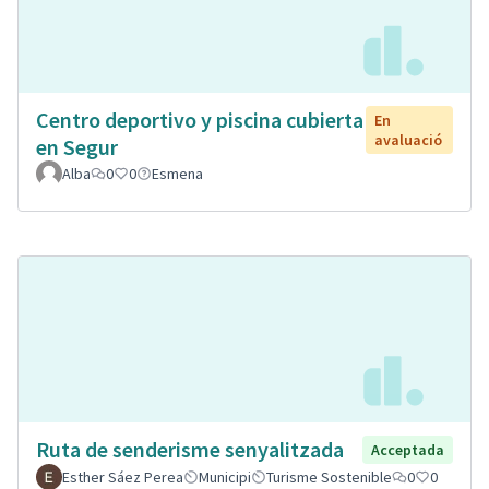
Centro deportivo y piscina cubierta
En
avaluació
en Segur
Alba
0
0
Esmena
Ruta de senderisme senyalitzada
Acceptada
Esther Sáez Perea
Municipi
Turisme Sostenible
0
0