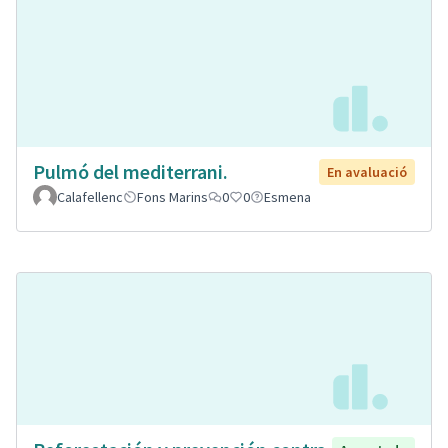
Pulmó del mediterrani.
En avaluació
Calafellenc
Fons Marins
0
0
Esmena