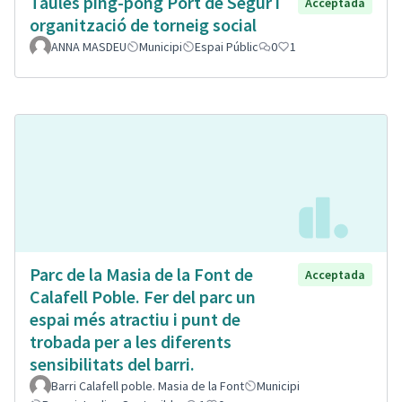
Taules ping-pong Port de Segur i
Acceptada
organització de torneig social
ANNA MASDEU
Municipi
Espai Públic
0
1
Parc de la Masia de la Font de
Acceptada
Calafell Poble. Fer del parc un
espai més atractiu i punt de
trobada per a les diferents
sensibilitats del barri.
Barri Calafell poble. Masia de la Font
Municipi