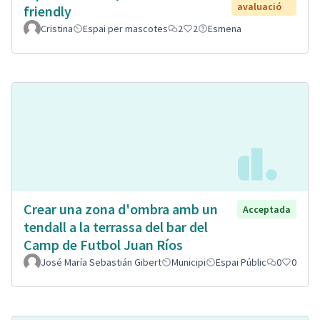
avaluació
friendly
Cristina
Espai per mascotes
2
2
Esmena
Crear una zona d'ombra amb un
Acceptada
tendall a la terrassa del bar del
Camp de Futbol Juan Ríos
José María Sebastián Gibert
Municipi
Espai Públic
0
0