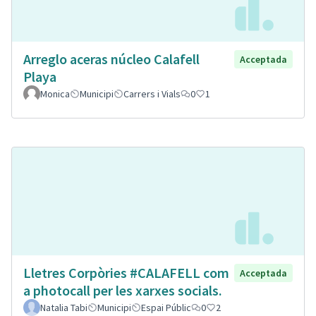
Arreglo aceras núcleo Calafell
Acceptada
Playa
Monica
Municipi
Carrers i Vials
0
1
Lletres Corpòries #CALAFELL com
Acceptada
a photocall per les xarxes socials.
Natalia Tabi
Municipi
Espai Públic
0
2