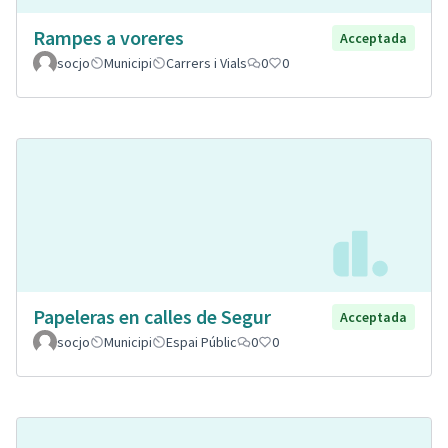
Rampes a voreres
Acceptada
socjo
Municipi
Carrers i Vials
0
0
Papeleras en calles de Segur
Acceptada
socjo
Municipi
Espai Públic
0
0