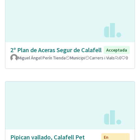
2º Plan de Aceras Segur de Calafell
Acceptada
Miguel Ángel Perín Tienda
Municipi
Carrers i Vials
0
0
Pipican vallado, Calafell Pet
En