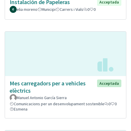
Instalación de Papeleras
Acceptada
elia moreno
Municipi
Carrers i Vials
0
0
Mes carregadors per a vehicles
Acceptada
elèctrics
Manuel Antonio García Sierra
Comunicacions per un desenvolupament sostenible
0
0
Esmena