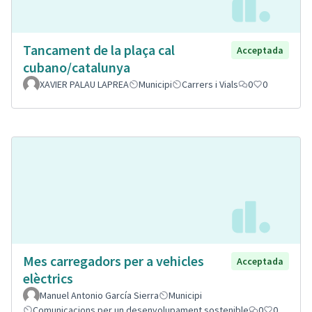
Tancament de la plaça cal
Acceptada
cubano/catalunya
XAVIER PALAU LAPREA
Municipi
Carrers i Vials
0
0
Mes carregadors per a vehicles
Acceptada
elèctrics
Manuel Antonio García Sierra
Municipi
Comunicacions per un desenvolupament sostenible
0
0