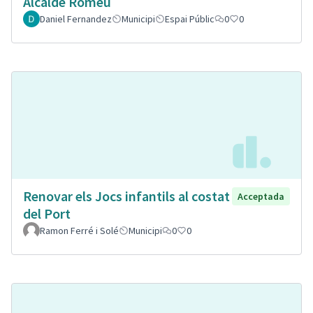
Alcalde Romeu
Daniel Fernandez
Municipi
Espai Públic
0
0
Renovar els Jocs infantils al costat
Acceptada
del Port
Ramon Ferré i Solé
Municipi
0
0