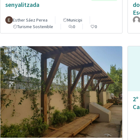
senyalitzada
do
Es
Esther Sáez Perea
Municipi
Turisme Sostenible
0
0
2º
Ca