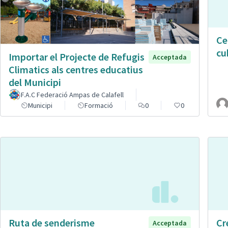
Ce
cu
Importar el Projecte de Refugis
Acceptada
Climatics als centres educatius
del Municipi
F.A.C Federació Ampas de Calafell
Municipi
Formació
0
0
Ruta de senderisme
Cr
Acceptada