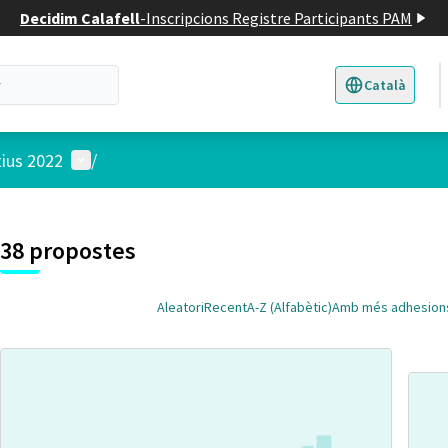
Decidim Calafell
-
Inscripcions Registre Participants PAM
Català
Triar la llengua
E
Menú d'usuari
tius 2022
/
 el mapa
t element és un mapa que presenta els components d'aquesta pàgina
38 propostes
Aleatori
Recent
A-Z (Alfabètic)
Amb més adhesion