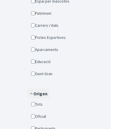
Espai per mascotes
Patrimoni
Carrers i Vials
Pistes Esportives
Aparcaments
Educació
Gent Gran
Origen
Tots
Oficial
Participants