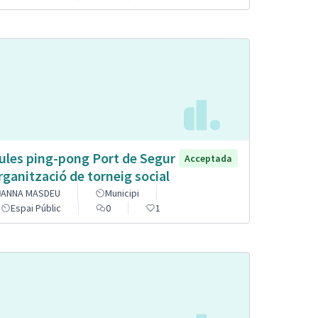
ules ping-pong Port de Segur
Acceptada
organització de torneig social
ANNA MASDEU
Municipi
Espai Públic
0
1