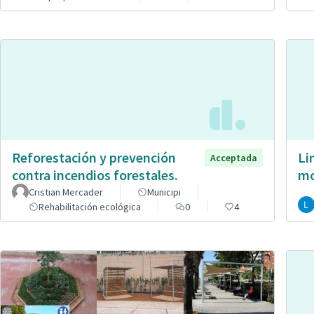
Reforestación y prevención
Li
Acceptada
contra incendios forestales.
mo
Cristian Mercader
Municipi
Rehabilitación ecológica
0
4