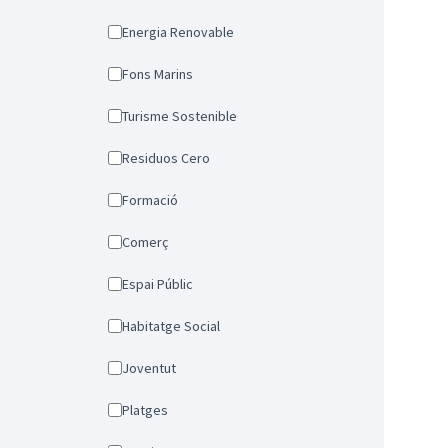
Energia Renovable
Fons Marins
Turisme Sostenible
Residuos Cero
Formació
Comerç
Espai Públic
Habitatge Social
Joventut
Platges