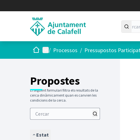
Inici
Menú principal
/
Processos
/
Pressupostos Participa
Saltar
El següen
+
−
Propostes
El següent formulari filtra els resultats de la
cerca dinàmicament quan es canvien les
condicions de la cerca.
Estat