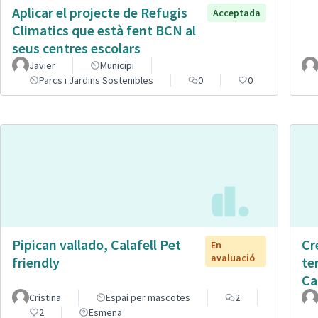
Aplicar el projecte de Refugis
Acceptada
Climatics que està fent BCN al
seus centres escolars
Javier
Municipi
Parcs i Jardins Sostenibles
0
0
Pipican vallado, Calafell Pet
Cr
En
avaluació
friendly
te
Ca
Cristina
Espai per mascotes
2
2
Esmena