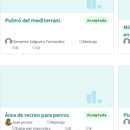
Pulmó del mediterrani.
Acceptada
Mi
en
Clemente Salguero Fernandez
Municipi
0
11
Área de recreo para perros.
Pu
Acceptada
Juan picazo
Municipi
Espai per mascotes
0
4