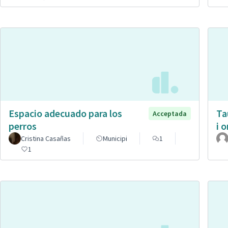
Espacio adecuado para los
Ta
Acceptada
perros
i 
Cristina Casañas
Municipi
1
1