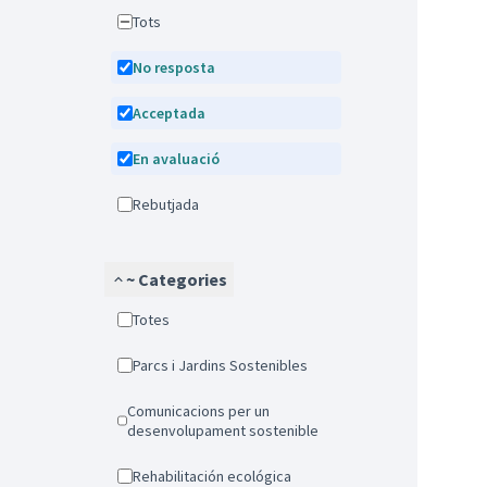
Tots
No resposta
Acceptada
En avaluació
Rebutjada
~ Categories
Totes
Parcs i Jardins Sostenibles
Comunicacions per un
desenvolupament sostenible
Rehabilitación ecológica