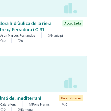
llora hidràulica de la riera
Acceptada
tre c/ Ferradura i C-31
Aron Marcos Fernandez
Municipi
0
0
lmó del mediterrani.
En avaluació
Calafellenc
Fons Marins
0
0
Esmena