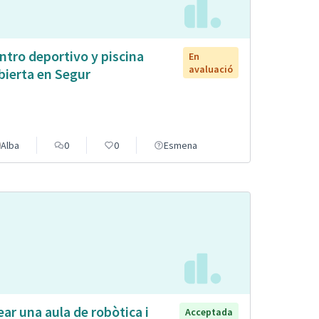
ntro deportivo y piscina
En
avaluació
bierta en Segur
Alba
0
0
Esmena
ear una aula de robòtica i
Acceptada