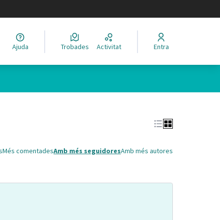
legir el idioma
Ajuda
Trobades
Activitat
Entra
Leaflet
|
©
HERE maps
 com a punts al mapa. L'element es pot fer servir amb un lector 
s
Més comentades
Amb més seguidores
Amb més autores