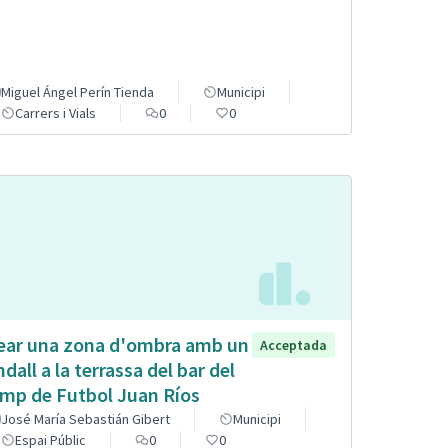
Miguel Ángel Perín Tienda
Municipi
Carrers i Vials
0
0
ear una zona d'ombra amb un
Acceptada
ndall a la terrassa del bar del
mp de Futbol Juan Ríos
José María Sebastián Gibert
Municipi
Espai Públic
0
0