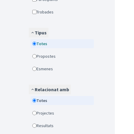
Trobades
Tipus
Totes
Propostes
Esmenes
Relacionat amb
Totes
Projectes
Resultats