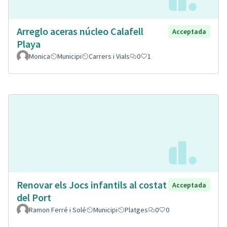
Arreglo aceras núcleo Calafell
Acceptada
Playa
Monica
Municipi
Carrers i Vials
0
1
Renovar els Jocs infantils al costat
Acceptada
del Port
Ramon Ferré i Solé
Municipi
Platges
0
0