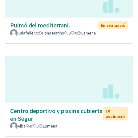
Pulmó del mediterrani.
En avaluació
Calafellenc
Fons Marins
0
0
Esmena
Centro deportivo y piscina cubierta
En
avaluació
en Segur
Alba
0
0
Esmena