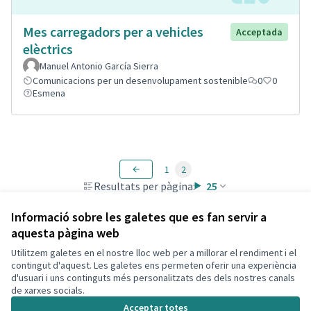
Mes carregadors per a vehicles
Acceptada
elèctrics
Manuel Antonio García Sierra
Comunicacions per un desenvolupament sostenible
0
0
Esmena
1
2
Resultats per pàgina:
25
Informació sobre les galetes que es fan servir a
aquesta pàgina web
Utilitzem galetes en el nostre lloc web per a millorar el rendiment i el
Termes i condicions d'ús
contingut d'aquest. Les galetes ens permeten oferir una experiència
Configuració de les galetes
d'usuari i uns continguts més personalitzats des dels nostres canals
Decidim Calafell a X
Decidim Calafell a Facebook
Decidim Calafell a YouTube
Decidim Calafell a GitHub
de xarxes socials.
(Enllaç extern)
(Enllaç extern)
(Enllaç extern)
(Enllaç extern)
Acceptar totes