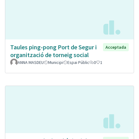
Taules ping-pong Port de Segur i
Acceptada
organització de torneig social
ANNA MASDEU
Municipi
Espai Públic
0
1