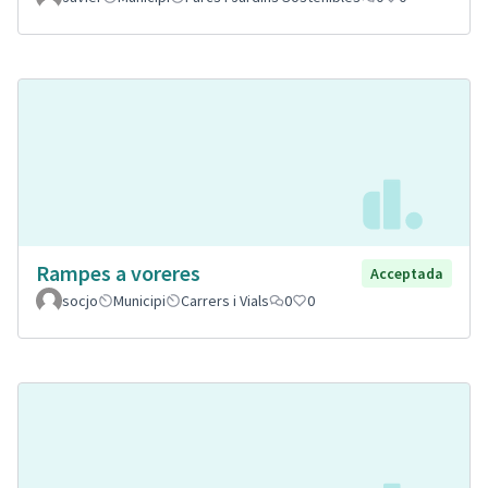
Rampes a voreres
Acceptada
socjo
Municipi
Carrers i Vials
0
0