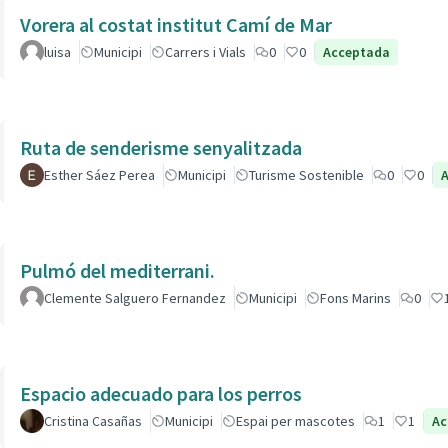
Vorera al costat institut Camí de Mar
luisa
Municipi
Carrers i Vials
0
0
Acceptada
Ruta de senderisme senyalitzada
Esther Sáez Perea
Municipi
Turisme Sostenible
0
0
Pulmó del mediterrani.
Clemente Salguero Fernandez
Municipi
Fons Marins
0
Espacio adecuado para los perros
Cristina Casañas
Municipi
Espai per mascotes
1
1
Ac