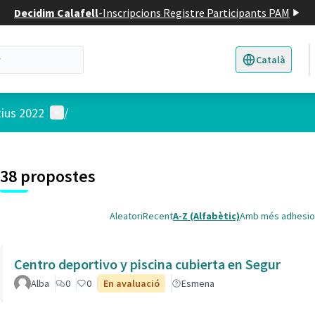
Decidim Calafell
-
Inscripcions Registre Participants PAM
Català
Triar la llengua
E
Menú d'usuari
tius 2022
/
 el mapa
t element és un mapa que presenta els components d'aquesta pàgina
38 propostes
Aleatori
Recent
A-Z (Alfabètic)
Amb més adhesio
Centro deportivo y piscina cubierta en Segur
Alba
0
0
En avaluació
Esmena