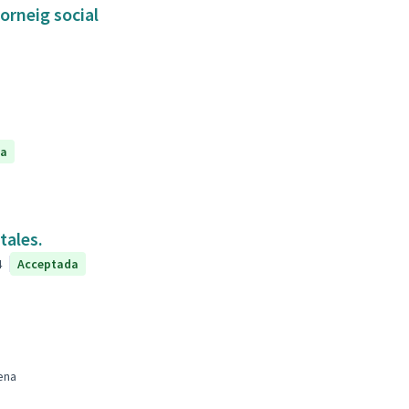
orneig social
da
tales.
4
Acceptada
ena