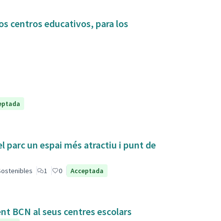
os centros educativos, para los
eptada
el parc un espai més atractiu i punt de
 Sostenibles
1
0
Acceptada
ent BCN al seus centres escolars