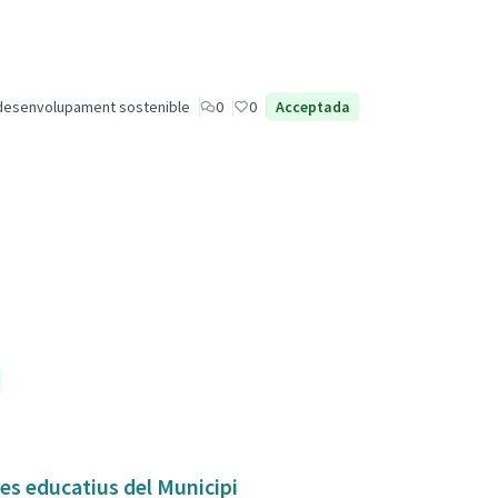
desenvolupament sostenible
0
0
Acceptada
res educatius del Municipi