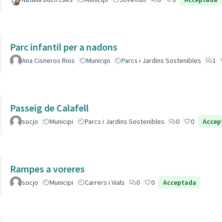
Parc infantil per a nadons
Ana Cisneros Rios
Municipi
Parcs i Jardins Sostenibles
1
Passeig de Calafell
socjo
Municipi
Parcs i Jardins Sostenibles
0
0
Accep
Rampes a voreres
socjo
Municipi
Carrers i Vials
0
0
Acceptada