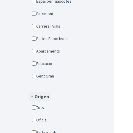
Espai per mascotes
Patrimoni
Carrers i Vials
Pistes Esportives
Aparcaments
Educació
Gent Gran
Origen
Tots
Oficial
Participants