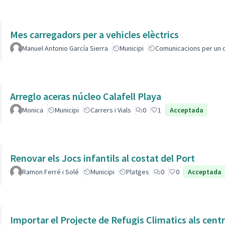
Mes carregadors per a vehicles elèctrics
Manuel Antonio García Sierra
Municipi
Comunicacions per un 
Arreglo aceras núcleo Calafell Playa
Monica
Municipi
Carrers i Vials
0
1
Acceptada
Renovar els Jocs infantils al costat del Port
Ramon Ferré i Solé
Municipi
Platges
0
0
Acceptada
Importar el Projecte de Refugis Climatics als cent