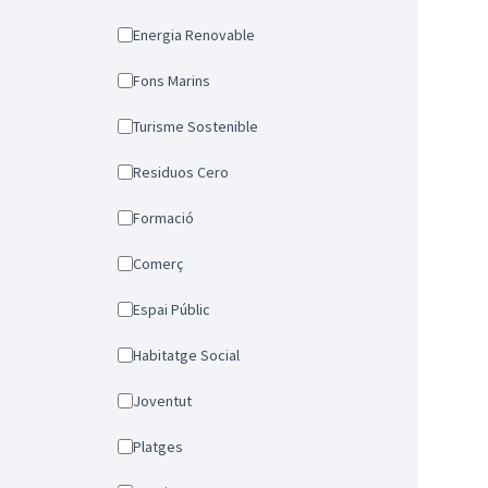
Energia Renovable
Fons Marins
Turisme Sostenible
Residuos Cero
Formació
Comerç
Espai Públic
Habitatge Social
Joventut
Platges