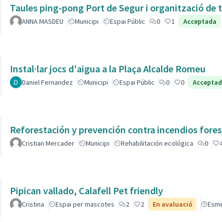
Taules ping-pong Port de Segur i organització de t
ANNA MASDEU
Municipi
Espai Públic
0
1
Acceptada
Instal·lar jocs d'aigua a la Plaça Alcalde Romeu
Daniel Fernandez
Municipi
Espai Públic
0
0
Accepta
Reforestación y prevención contra incendios fores
Cristian Mercader
Municipi
Rehabilitación ecológica
0
Pipican vallado, Calafell Pet friendly
Cristina
Espai per mascotes
2
2
En avaluació
Esm