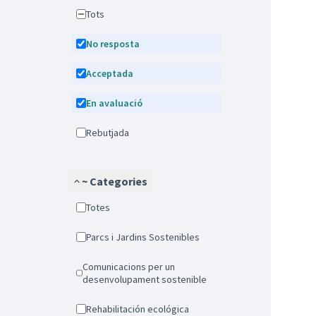
Tots
No resposta
Acceptada
En avaluació
Rebutjada
~ Categories
Totes
Parcs i Jardins Sostenibles
Comunicacions per un
desenvolupament sostenible
Rehabilitación ecológica