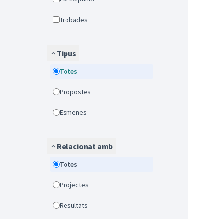
Trobades
Tipus
Totes
Propostes
Esmenes
Relacionat amb
Totes
Projectes
Resultats