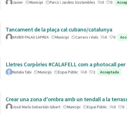
Javier
Municipi
Parcs i Jardins Sostenibles
0
0
Acce
Tancament de la plaça cal cubano/catalunya
XAVIER PALAU LAPREA
Municipi
Carrers i Vials
0
0
Acc
Lletres Corpòries #CALAFELL com a photocall per l
Natalia Tabi
Municipi
Espai Públic
0
2
Acceptada
Crear una zona d'ombra amb un tendall a la terras
José María Sebastián Gibert
Municipi
Espai Públic
0
0