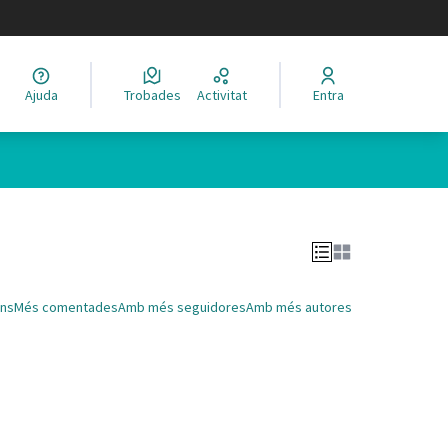
legir el idioma
Ajuda
Trobades
Activitat
Entra
Leaflet
|
©
HERE maps
 com a punts al mapa. L'element es pot fer servir amb un lector 
ns
Més comentades
Amb més seguidores
Amb més autores