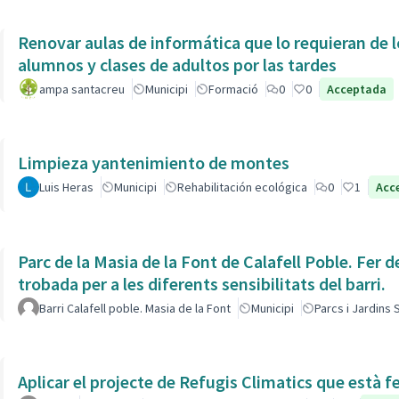
Renovar aulas de informática que lo requieran de l
alumnos y clases de adultos por las tardes
ampa santacreu
Municipi
Formació
0
0
Acceptada
Limpieza yantenimiento de montes
Luis Heras
Municipi
Rehabilitación ecológica
0
1
Acc
Parc de la Masia de la Font de Calafell Poble. Fer d
trobada per a les diferents sensibilitats del barri.
Barri Calafell poble. Masia de la Font
Municipi
Parcs i Jardins
Aplicar el projecte de Refugis Climatics que està f