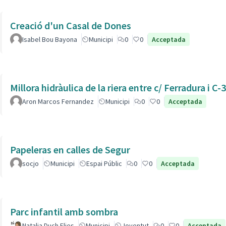
Creació d'un Casal de Dones
Isabel Bou Bayona
Municipi
0
0
Acceptada
Millora hidràulica de la riera entre c/ Ferradura i C-
Aron Marcos Fernandez
Municipi
0
0
Acceptada
Papeleras en calles de Segur
socjo
Municipi
Espai Públic
0
0
Acceptada
Parc infantil amb sombra
Natalia Duch Elies
Municipi
Joventut
0
0
Acceptada