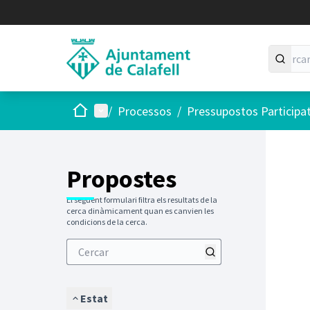
Inici
Menú principal
/
Processos
/
Pressupostos Participa
Saltar
El següen
+
−
Propostes
El següent formulari filtra els resultats de la
cerca dinàmicament quan es canvien les
condicions de la cerca.
Estat