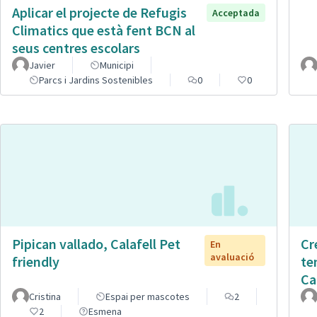
Aplicar el projecte de Refugis
Acceptada
Climatics que està fent BCN al
seus centres escolars
Javier
Municipi
Parcs i Jardins Sostenibles
0
0
Pipican vallado, Calafell Pet
Cr
En
avaluació
friendly
te
Ca
Cristina
Espai per mascotes
2
2
Esmena