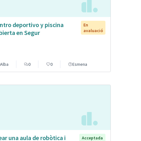
ntro deportivo y piscina
En
avaluació
bierta en Segur
Alba
0
0
Esmena
ear una aula de robòtica i
Acceptada