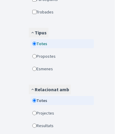
Trobades
Tipus
Totes
Propostes
Esmenes
Relacionat amb
Totes
Projectes
Resultats