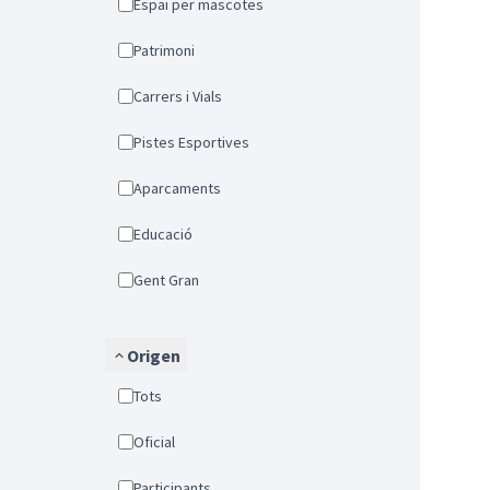
Espai per mascotes
Patrimoni
Carrers i Vials
Pistes Esportives
Aparcaments
Educació
Gent Gran
Origen
Tots
Oficial
Participants