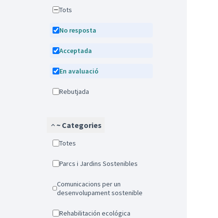
Tots
No resposta
Acceptada
En avaluació
Rebutjada
~ Categories
Totes
Parcs i Jardins Sostenibles
Comunicacions per un
desenvolupament sostenible
Rehabilitación ecológica