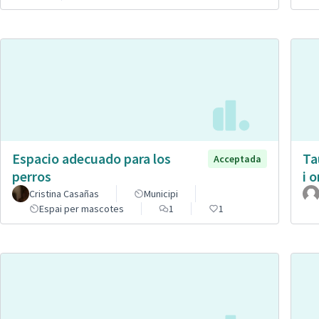
Espacio adecuado para los
Ta
Acceptada
perros
i 
Cristina Casañas
Municipi
Espai per mascotes
1
1