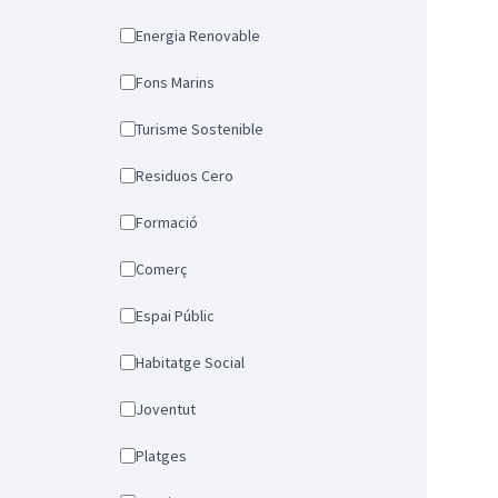
Energia Renovable
Fons Marins
Turisme Sostenible
Residuos Cero
Formació
Comerç
Espai Públic
Habitatge Social
Joventut
Platges