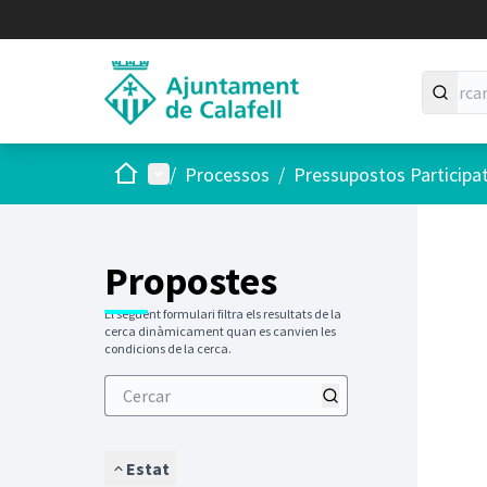
Inici
Menú principal
/
Processos
/
Pressupostos Participa
Saltar
El següen
+
−
Propostes
El següent formulari filtra els resultats de la
cerca dinàmicament quan es canvien les
condicions de la cerca.
Estat