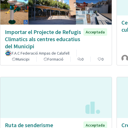
Ce
cu
Importar el Projecte de Refugis
Acceptada
Climatics als centres educatius
del Municipi
F.A.C Federació Ampas de Calafell
Municipi
Formació
0
0
Ruta de senderisme
Cr
Acceptada