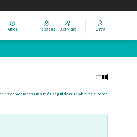
legir el idioma
Ajuda
Trobades
Activitat
Entra
Leaflet
|
©
HERE maps
 com a punts al mapa. L'element es pot fer servir amb un lector 
s
Més comentades
Amb més seguidores
Amb més autores