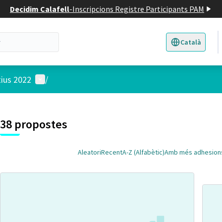
Decidim Calafell
-
Inscripcions Registre Participants PAM
Català
Triar la llengua
E
Menú d'usuari
tius 2022
/
 el mapa
t element és un mapa que presenta els components d'aquesta pàgina
38 propostes
Aleatori
Recent
A-Z (Alfabètic)
Amb més adhesion