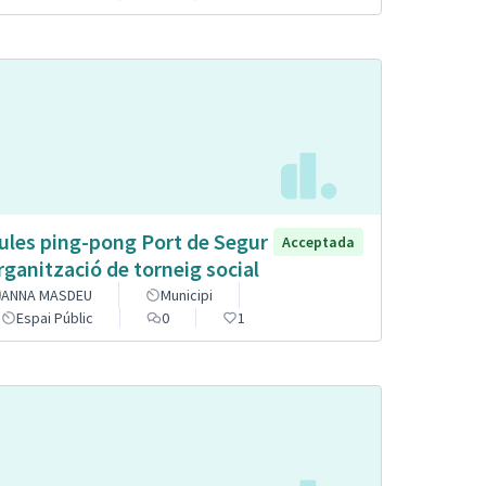
ules ping-pong Port de Segur
Acceptada
organització de torneig social
ANNA MASDEU
Municipi
Espai Públic
0
1