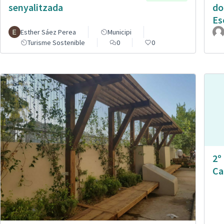
senyalitzada
do
Es
Esther Sáez Perea
Municipi
Turisme Sostenible
0
0
2º
Ca