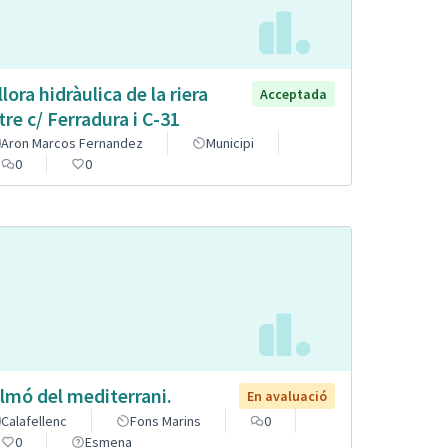
llora hidràulica de la riera
Acceptada
tre c/ Ferradura i C-31
Aron Marcos Fernandez
Municipi
0
0
lmó del mediterrani.
En avaluació
Calafellenc
Fons Marins
0
0
Esmena