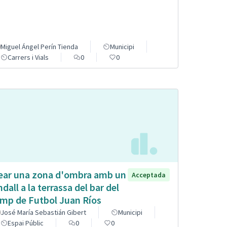
Miguel Ángel Perín Tienda
Municipi
Carrers i Vials
0
0
ear una zona d'ombra amb un
Acceptada
ndall a la terrassa del bar del
mp de Futbol Juan Ríos
José María Sebastián Gibert
Municipi
Espai Públic
0
0