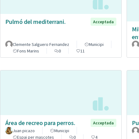
Pulmó del mediterrani.
Acceptada
Mi
en
Clemente Salguero Fernandez
Municipi
Fons Marins
0
11
Área de recreo para perros.
Pu
Acceptada
Juan picazo
Municipi
Espai per mascotes
0
4