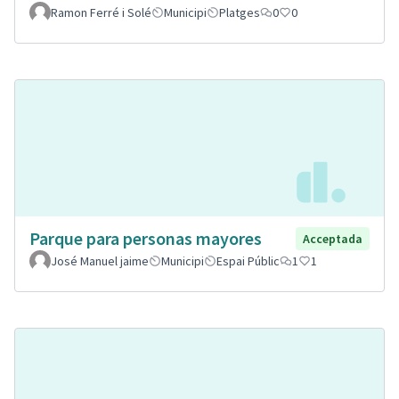
Ramon Ferré i Solé
Municipi
Platges
0
0
Parque para personas mayores
Acceptada
José Manuel jaime
Municipi
Espai Públic
1
1