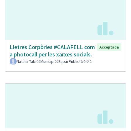
Lletres Corpòries #CALAFELL com
Acceptada
a photocall per les xarxes socials.
Natalia Tabi
Municipi
Espai Públic
0
2