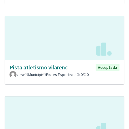
Pista atletismo vilarenc
Acceptada
vera
Municipi
Pistes Esportives
0
0