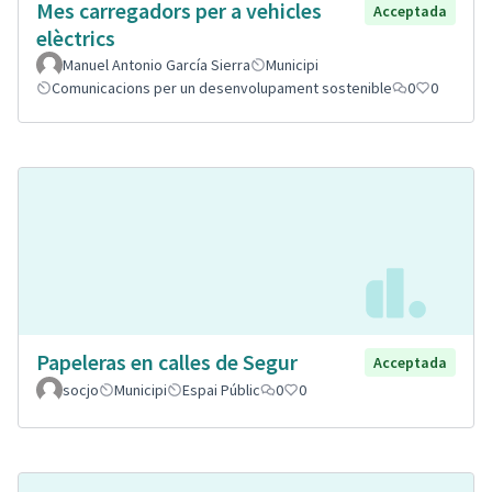
Mes carregadors per a vehicles
Acceptada
elèctrics
Manuel Antonio García Sierra
Municipi
Comunicacions per un desenvolupament sostenible
0
0
Papeleras en calles de Segur
Acceptada
socjo
Municipi
Espai Públic
0
0