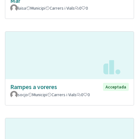
Mar
luisa
Municipi
Carrers i Vials
0
0
Rampes a voreres
Acceptada
socjo
Municipi
Carrers i Vials
0
0