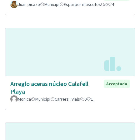
Juan picazo
Municipi
Espai per mascotes
0
4
Arreglo aceras núcleo Calafell
Acceptada
Playa
Monica
Municipi
Carrers i Vials
0
1