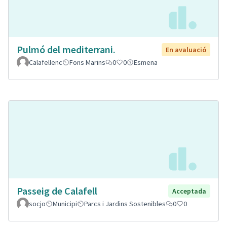
Pulmó del mediterrani.
En avaluació
Calafellenc
Fons Marins
0
0
Esmena
Passeig de Calafell
Acceptada
socjo
Municipi
Parcs i Jardins Sostenibles
0
0