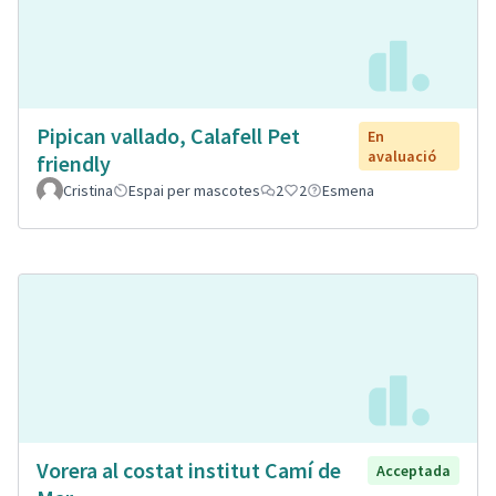
Pipican vallado, Calafell Pet
En
avaluació
friendly
Cristina
Espai per mascotes
2
2
Esmena
Vorera al costat institut Camí de
Acceptada