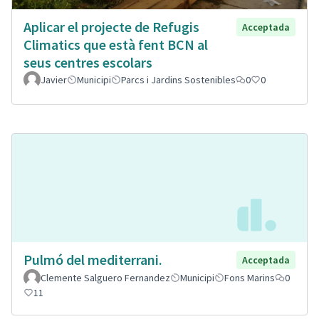
Aplicar el projecte de Refugis
Acceptada
Climatics que està fent BCN al
seus centres escolars
Javier
Municipi
Parcs i Jardins Sostenibles
0
0
Pulmó del mediterrani.
Acceptada
Clemente Salguero Fernandez
Municipi
Fons Marins
0
11