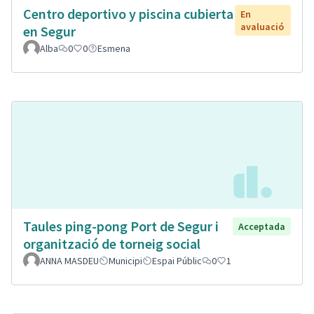
Centro deportivo y piscina cubierta
En
avaluació
en Segur
Alba
0
0
Esmena
Taules ping-pong Port de Segur i
Acceptada
organització de torneig social
ANNA MASDEU
Municipi
Espai Públic
0
1