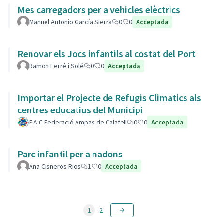
Mes carregadors per a vehicles elèctrics
Manuel Antonio García Sierra
0
0
Acceptada
Renovar els Jocs infantils al costat del Port
Ramon Ferré i Solé
0
0
Acceptada
Importar el Projecte de Refugis Climatics als
centres educatius del Municipi
F.A.C Federació Ampas de Calafell
0
0
Acceptada
Parc infantil per a nadons
Ana Cisneros Rios
1
0
Acceptada
1
2