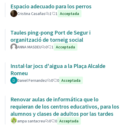
Espacio adecuado para los perros
Cristina Casañas
1
1
Acceptada
Taules ping-pong Port de Segur i
organització de torneig social
ANNA MASDEU
0
1
Acceptada
Instal·lar jocs d'aigua a la Plaça Alcalde
Romeu
Daniel Fernandez
0
0
Acceptada
Renovar aulas de informática que lo
requieran de los centros educativos, para los
alumnos y clases de adultos por las tardes
ampa santacreu
0
0
Acceptada