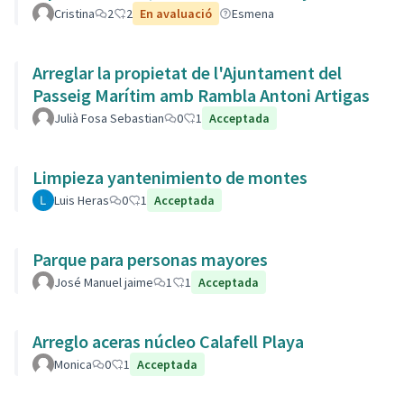
Cristina
2
2
En avaluació
Esmena
Arreglar la propietat de l'Ajuntament del
Passeig Marítim amb Rambla Antoni Artigas
Julià Fosa Sebastian
0
1
Acceptada
Limpieza yantenimiento de montes
Luis Heras
0
1
Acceptada
Parque para personas mayores
José Manuel jaime
1
1
Acceptada
Arreglo aceras núcleo Calafell Playa
Monica
0
1
Acceptada