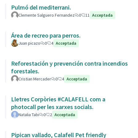
Pulmó del mediterrani.
Clemente Salguero Fernandez
0
11
Acceptada
Área de recreo para perros.
Juan picazo
0
4
Acceptada
Reforestación y prevención contra incendios
forestales.
Cristian Mercader
0
4
Acceptada
Lletres Corpòries #CALAFELL com a
photocall per les xarxes socials.
Natalia Tabi
0
2
Acceptada
Pipican vallado, Calafell Pet friendly