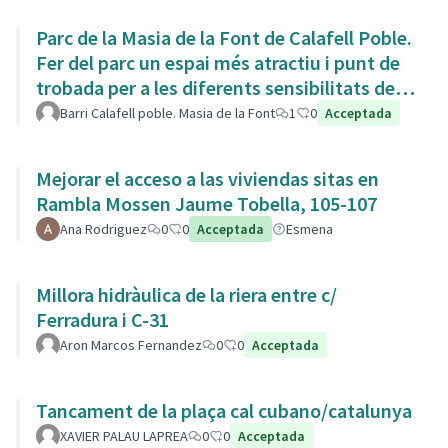
Parc de la Masia de la Font de Calafell Poble.
Fer del parc un espai més atractiu i punt de
trobada per a les diferents sensibilitats del
barri.
Barri Calafell poble. Masia de la Font
1
0
Acceptada
Mejorar el acceso a las viviendas sitas en
Rambla Mossen Jaume Tobella, 105-107
Ana Rodriguez
0
0
Acceptada
Esmena
Millora hidràulica de la riera entre c/
Ferradura i C-31
Aron Marcos Fernandez
0
0
Acceptada
Tancament de la plaça cal cubano/catalunya
XAVIER PALAU LAPREA
0
0
Acceptada