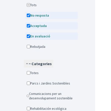
Tots
No resposta
Acceptada
En avaluació
Rebutjada
~ Categories
Totes
Parcs i Jardins Sostenibles
Comunicacions per un
desenvolupament sostenible
Rehabilitación ecológica