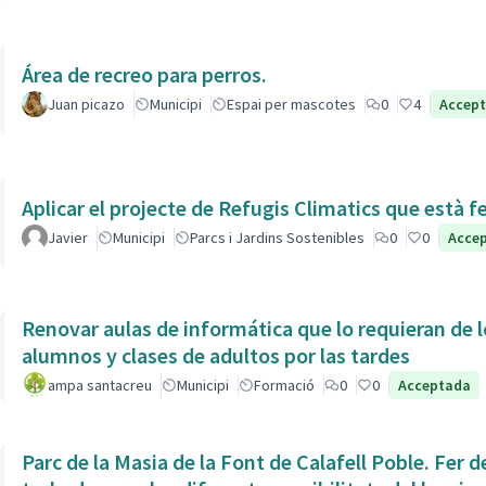
Área de recreo para perros.
Juan picazo
Municipi
Espai per mascotes
0
4
Accep
Aplicar el projecte de Refugis Climatics que està f
Javier
Municipi
Parcs i Jardins Sostenibles
0
0
Acce
Renovar aulas de informática que lo requieran de l
alumnos y clases de adultos por las tardes
ampa santacreu
Municipi
Formació
0
0
Acceptada
Parc de la Masia de la Font de Calafell Poble. Fer d