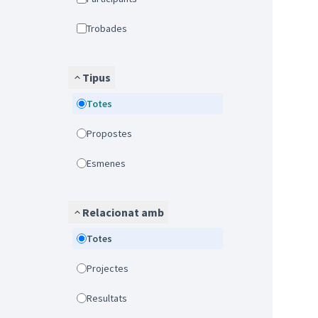
Trobades
Tipus
Totes
Propostes
Esmenes
Relacionat amb
Totes
Projectes
Resultats