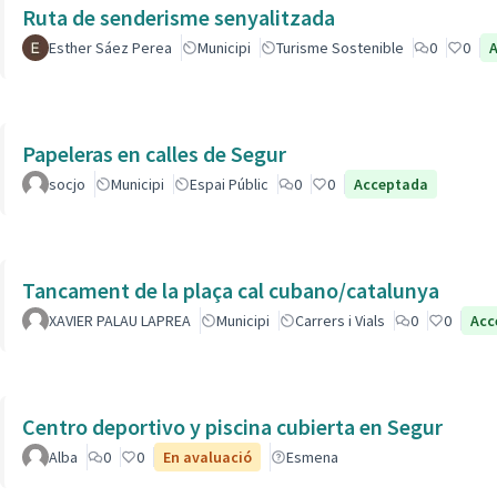
Ruta de senderisme senyalitzada
Esther Sáez Perea
Municipi
Turisme Sostenible
0
0
Papeleras en calles de Segur
socjo
Municipi
Espai Públic
0
0
Acceptada
Tancament de la plaça cal cubano/catalunya
XAVIER PALAU LAPREA
Municipi
Carrers i Vials
0
0
Acc
Centro deportivo y piscina cubierta en Segur
Alba
0
0
En avaluació
Esmena