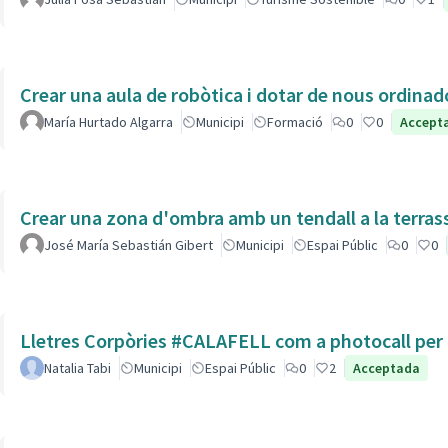
Crear una aula de robòtica i dotar de nous ordinad
María Hurtado Algarra
Municipi
Formació
0
0
Accept
Crear una zona d'ombra amb un tendall a la terras
José María Sebastián Gibert
Municipi
Espai Públic
0
0
Lletres Corpòries #CALAFELL com a photocall per l
Natalia Tabi
Municipi
Espai Públic
0
2
Acceptada