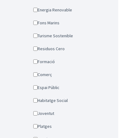
Energia Renovable
Fons Marins
Turisme Sostenible
Residuos Cero
Formació
Comerç
Espai Públic
Habitatge Social
Joventut
Platges