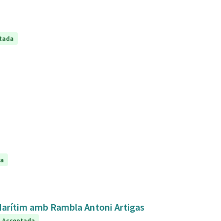
tada
da
 Marítim amb Rambla Antoni Artigas
Acceptada