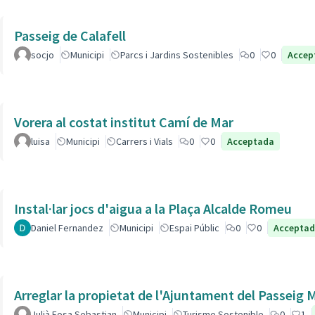
Passeig de Calafell
socjo
Municipi
Parcs i Jardins Sostenibles
0
0
Accep
Vorera al costat institut Camí de Mar
luisa
Municipi
Carrers i Vials
0
0
Acceptada
Instal·lar jocs d'aigua a la Plaça Alcalde Romeu
Daniel Fernandez
Municipi
Espai Públic
0
0
Accepta
Arreglar la propietat de l'Ajuntament del Passeig
Julià Fosa Sebastian
Municipi
Turisme Sostenible
0
1