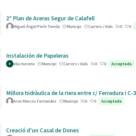
2º Plan de Aceras Segur de Calafell
Miguel Ángel Perín Tienda
Municipi
Carrers i Vials
0
0
Instalación de Papeleras
elia moreno
Municipi
Carrers i Vials
0
0
Acceptada
Millora hidràulica de la riera entre c/ Ferradura i C-
Aron Marcos Fernandez
Municipi
0
0
Acceptada
Creació d'un Casal de Dones