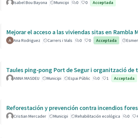
Isabel Bou Bayona
Municipi
0
0
Acceptada
Mejorar el acceso a las viviendas sitas en Ra
Ana Rodriguez
Carrers i Vials
0
0
Acceptada
Esme
Taules ping-pong Port de Segur i organització de t
ANNA MASDEU
Municipi
Espai Públic
0
1
Acceptada
Reforestación y prevención contra incendios fores
Cristian Mercader
Municipi
Rehabilitación ecológica
0