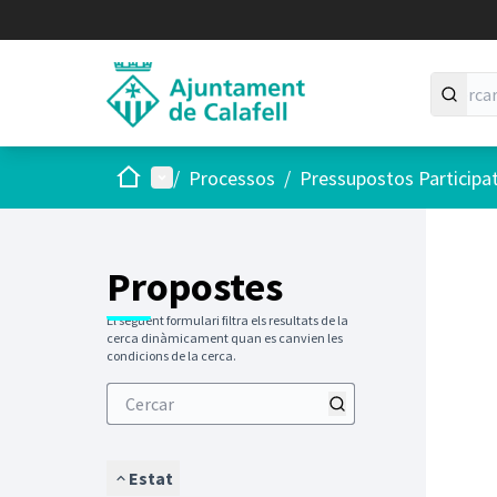
Inici
Menú principal
/
Processos
/
Pressupostos Participa
Saltar
El següen
+
−
Propostes
El següent formulari filtra els resultats de la
cerca dinàmicament quan es canvien les
condicions de la cerca.
Estat