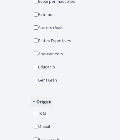
Espai per mascotes
Patrimoni
Carrers i Vials
Pistes Esportives
Aparcaments
Educació
Gent Gran
Origen
Tots
Oficial
Participants