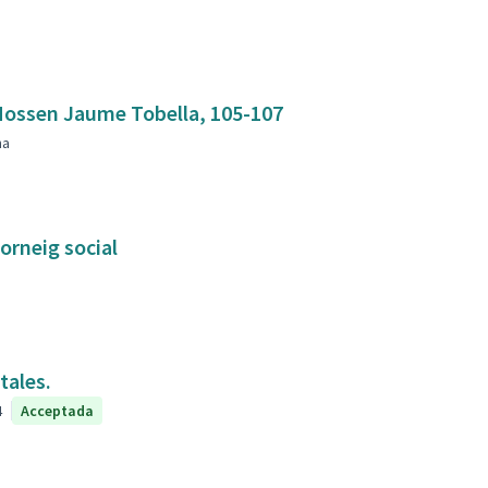
mbla Mossen Jaume Tobella, 105-107
na
orneig social
tales.
4
Acceptada