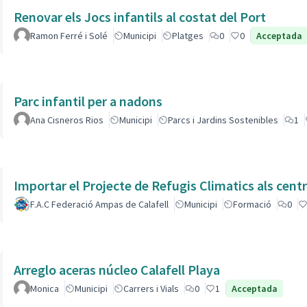
Renovar els Jocs infantils al costat del Port
Ramon Ferré i Solé
Municipi
Platges
0
0
Acceptada
Parc infantil per a nadons
Ana Cisneros Rios
Municipi
Parcs i Jardins Sostenibles
1
Importar el Projecte de Refugis Climatics als cent
F.A.C Federació Ampas de Calafell
Municipi
Formació
0
Arreglo aceras núcleo Calafell Playa
Monica
Municipi
Carrers i Vials
0
1
Acceptada