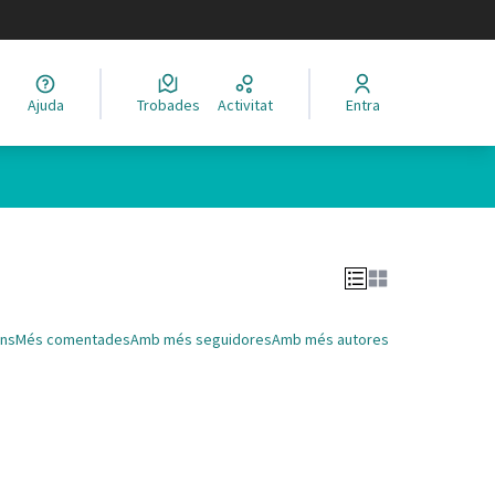
legir el idioma
Ajuda
Trobades
Activitat
Entra
Leaflet
|
©
HERE maps
 com a punts al mapa. L'element es pot fer servir amb un lector 
ns
Més comentades
Amb més seguidores
Amb més autores