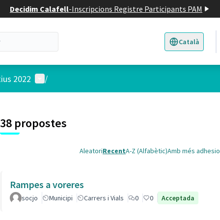
Decidim Calafell
-
Inscripcions Registre Participants PAM
Català
Triar la llengua
E
Menú d'usuari
tius 2022
/
 el mapa
t element és un mapa que presenta els components d'aquesta pàgina
38 propostes
Aleatori
Recent
A-Z (Alfabètic)
Amb més adhesio
Rampes a voreres
socjo
Municipi
Carrers i Vials
0
0
Acceptada