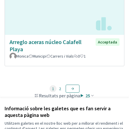
Arreglo aceras núcleo Calafell
Acceptada
Playa
Monica
Municipi
Carrers i Vials
0
1
1
2
Resultats per pàgina:
25
Informació sobre les galetes que es fan servir a
aquesta pàgina web
Utilitzem galetes en el nostre lloc web per a millorar el rendiment i el
Termes i condicions d'ús
contingut d'aquest. Les galetes ens permeten oferir una experiència