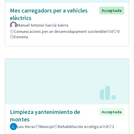
Mes carregadors per a vehicles
Acceptada
elèctrics
Manuel Antonio García Sierra
Comunicacions per un desenvolupament sostenible
0
0
Esmena
Limpieza yantenimiento de
Acceptada
montes
Luis Heras
Municipi
Rehabilitación ecológica
0
1