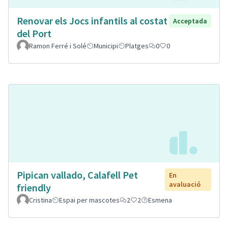
Renovar els Jocs infantils al costat
Acceptada
del Port
Ramon Ferré i Solé
Municipi
Platges
0
0
Pipican vallado, Calafell Pet
En
avaluació
friendly
Cristina
Espai per mascotes
2
2
Esmena