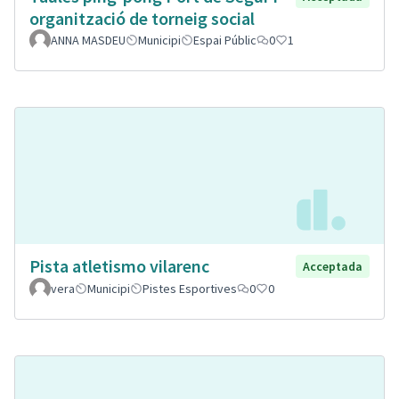
organització de torneig social
ANNA MASDEU
Municipi
Espai Públic
0
1
Pista atletismo vilarenc
Acceptada
vera
Municipi
Pistes Esportives
0
0