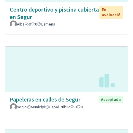
Centro deportivo y piscina cubierta
En
avaluació
en Segur
Alba
0
0
Esmena
Papeleras en calles de Segur
Acceptada
socjo
Municipi
Espai Públic
0
0