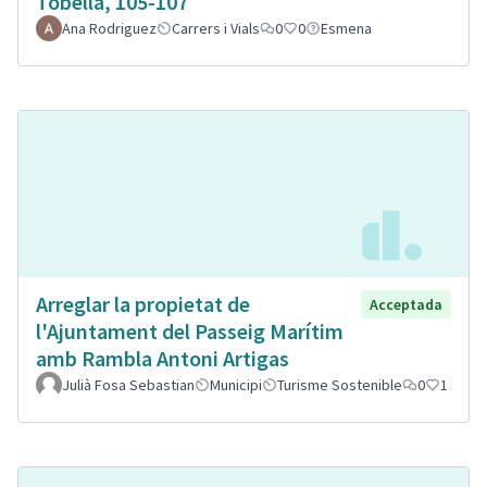
Tobella, 105-107
Ana Rodriguez
Carrers i Vials
0
0
Esmena
Arreglar la propietat de
Acceptada
l'Ajuntament del Passeig Marítim
amb Rambla Antoni Artigas
Julià Fosa Sebastian
Municipi
Turisme Sostenible
0
1