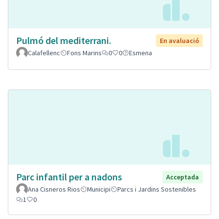
Pulmó del mediterrani.
En avaluació
Calafellenc
Fons Marins
0
0
Esmena
Parc infantil per a nadons
Acceptada
Ana Cisneros Rios
Municipi
Parcs i Jardins Sostenibles
1
0