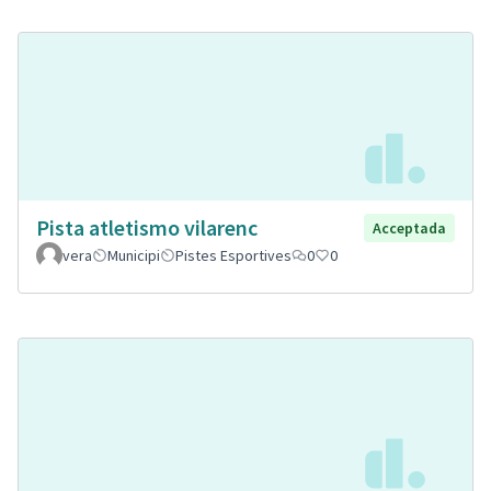
Pista atletismo vilarenc
Acceptada
vera
Municipi
Pistes Esportives
0
0