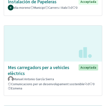
Instalación de Papeleras
Acceptada
elia moreno
Municipi
Carrers i Vials
0
0
Mes carregadors per a vehicles
Acceptada
elèctrics
Manuel Antonio García Sierra
Comunicacions per un desenvolupament sostenible
0
0
Esmena