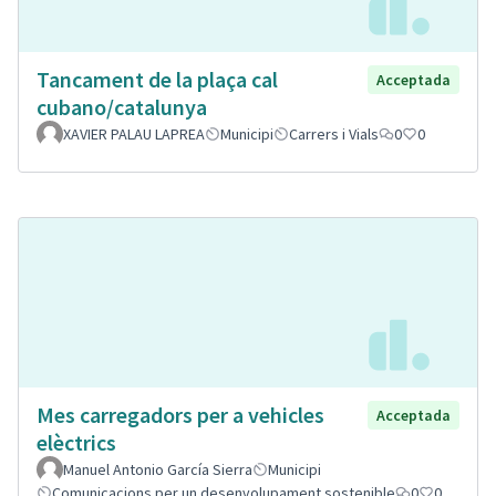
Tancament de la plaça cal
Acceptada
cubano/catalunya
XAVIER PALAU LAPREA
Municipi
Carrers i Vials
0
0
Mes carregadors per a vehicles
Acceptada
elèctrics
Manuel Antonio García Sierra
Municipi
Comunicacions per un desenvolupament sostenible
0
0