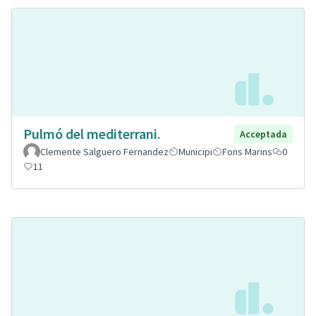
Pulmó del mediterrani.
Acceptada
Clemente Salguero Fernandez
Municipi
Fons Marins
0
11