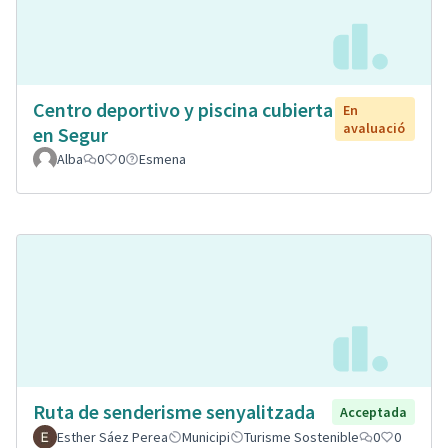
Centro deportivo y piscina cubierta
En
avaluació
en Segur
Alba
0
0
Esmena
Ruta de senderisme senyalitzada
Acceptada
Esther Sáez Perea
Municipi
Turisme Sostenible
0
0