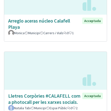
Arreglo aceras núcleo Calafell
Acceptada
Playa
Monica
Municipi
Carrers i Vials
0
1
Lletres Corpòries #CALAFELL com
Acceptada
a photocall per les xarxes socials.
Natalia Tabi
Municipi
Espai Públic
0
2