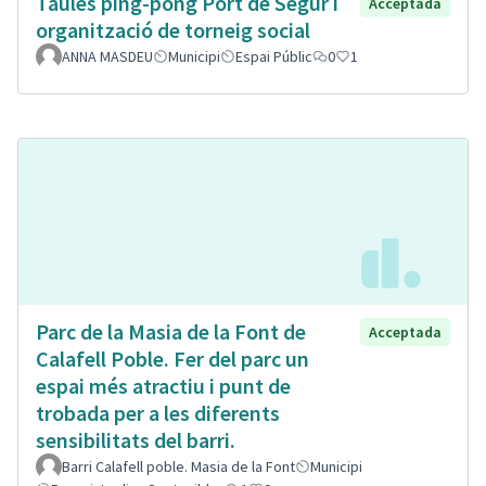
Taules ping-pong Port de Segur i
Acceptada
organització de torneig social
ANNA MASDEU
Municipi
Espai Públic
0
1
Parc de la Masia de la Font de
Acceptada
Calafell Poble. Fer del parc un
espai més atractiu i punt de
trobada per a les diferents
sensibilitats del barri.
Barri Calafell poble. Masia de la Font
Municipi