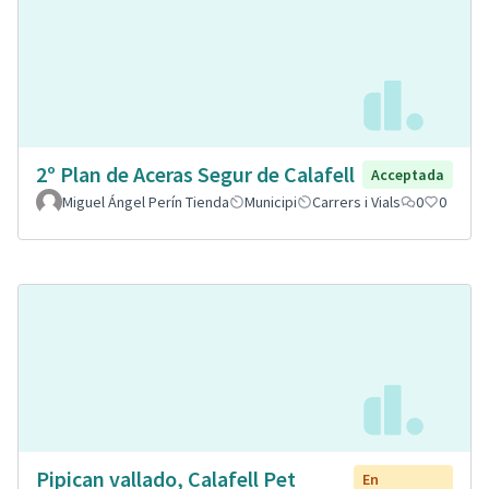
2º Plan de Aceras Segur de Calafell
Acceptada
Miguel Ángel Perín Tienda
Municipi
Carrers i Vials
0
0
Pipican vallado, Calafell Pet
En