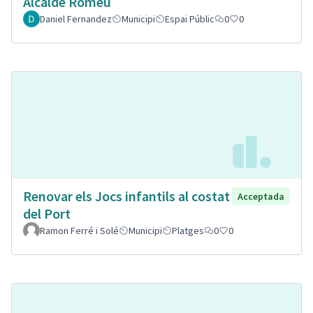
Alcalde Romeu
Daniel Fernandez
Municipi
Espai Públic
0
0
Renovar els Jocs infantils al costat
Acceptada
del Port
Ramon Ferré i Solé
Municipi
Platges
0
0