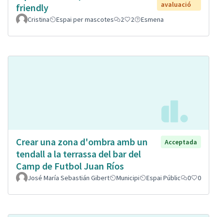
avaluació
friendly
Cristina
Espai per mascotes
2
2
Esmena
Crear una zona d'ombra amb un
Acceptada
tendall a la terrassa del bar del
Camp de Futbol Juan Ríos
José María Sebastián Gibert
Municipi
Espai Públic
0
0