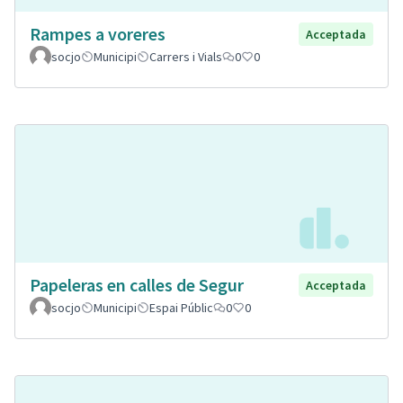
Rampes a voreres
Acceptada
socjo
Municipi
Carrers i Vials
0
0
Papeleras en calles de Segur
Acceptada
socjo
Municipi
Espai Públic
0
0