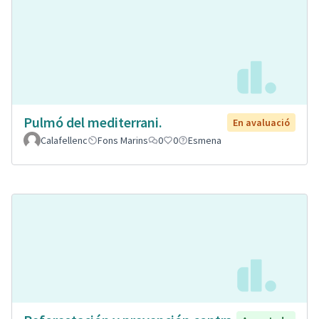
Pulmó del mediterrani.
En avaluació
Calafellenc
Fons Marins
0
0
Esmena