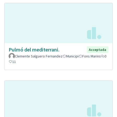
Pulmó del mediterrani.
Acceptada
Clemente Salguero Fernandez
Municipi
Fons Marins
0
11