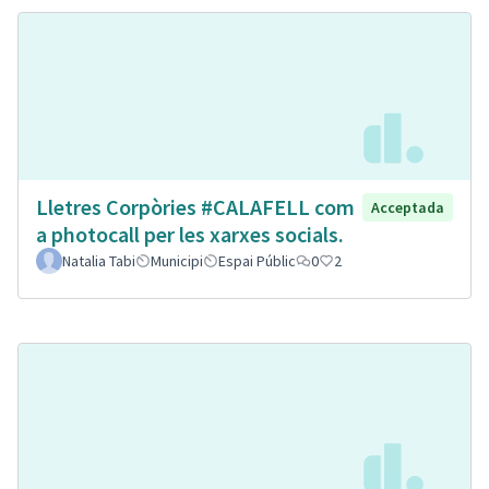
Lletres Corpòries #CALAFELL com
Acceptada
a photocall per les xarxes socials.
Natalia Tabi
Municipi
Espai Públic
0
2