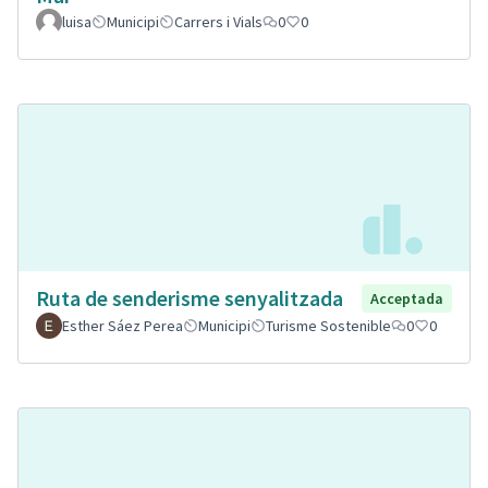
luisa
Municipi
Carrers i Vials
0
0
Ruta de senderisme senyalitzada
Acceptada
Esther Sáez Perea
Municipi
Turisme Sostenible
0
0