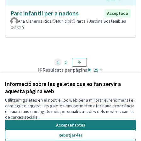
Parc infantil per a nadons
Acceptada
Ana Cisneros Rios
Municipi
Parcs i Jardins Sostenibles
1
0
1
2
Resultats per pàgina:
25
Informació sobre les galetes que es fan servir a
aquesta pàgina web
Utilitzem galetes en el nostre lloc web per a millorar el rendiment i el
Termes i condicions d'ús
contingut d'aquest. Les galetes ens permeten oferir una experiència
Configuració de les galetes
d'usuari i uns continguts més personalitzats des dels nostres canals
Decidim Calafell a X
Decidim Calafell a Facebook
Decidim Calafell a YouTube
Decidim Calafell a GitHub
de xarxes socials.
(Enllaç extern)
(Enllaç extern)
(Enllaç extern)
(Enllaç extern)
Acceptar totes
Rebutjar-les