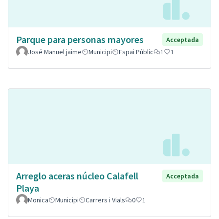
Parque para personas mayores
Acceptada
José Manuel jaime
Municipi
Espai Públic
1
1
Arreglo aceras núcleo Calafell
Acceptada
Playa
Monica
Municipi
Carrers i Vials
0
1