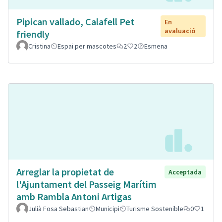
Pipican vallado, Calafell Pet
En
avaluació
friendly
Cristina
Espai per mascotes
2
2
Esmena
Arreglar la propietat de
Acceptada
l'Ajuntament del Passeig Marítim
amb Rambla Antoni Artigas
Julià Fosa Sebastian
Municipi
Turisme Sostenible
0
1