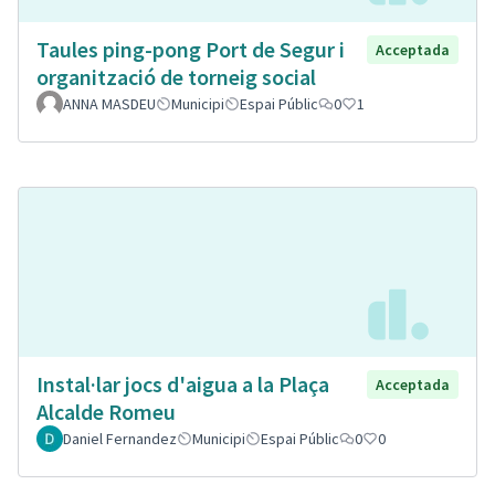
Taules ping-pong Port de Segur i
Acceptada
organització de torneig social
ANNA MASDEU
Municipi
Espai Públic
0
1
Instal·lar jocs d'aigua a la Plaça
Acceptada
Alcalde Romeu
Daniel Fernandez
Municipi
Espai Públic
0
0