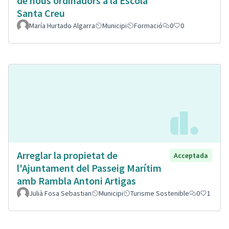
de nous ordinadors a la Escola
Santa Creu
María Hurtado Algarra
Municipi
Formació
0
0
Arreglar la propietat de
Acceptada
l'Ajuntament del Passeig Marítim
amb Rambla Antoni Artigas
Julià Fosa Sebastian
Municipi
Turisme Sostenible
0
1