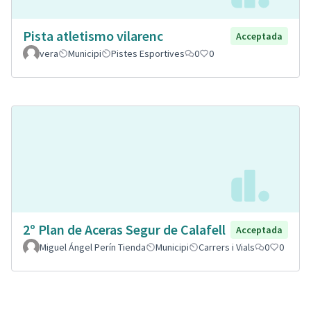
Pista atletismo vilarenc
Acceptada
vera
Municipi
Pistes Esportives
0
0
2º Plan de Aceras Segur de Calafell
Acceptada
Miguel Ángel Perín Tienda
Municipi
Carrers i Vials
0
0