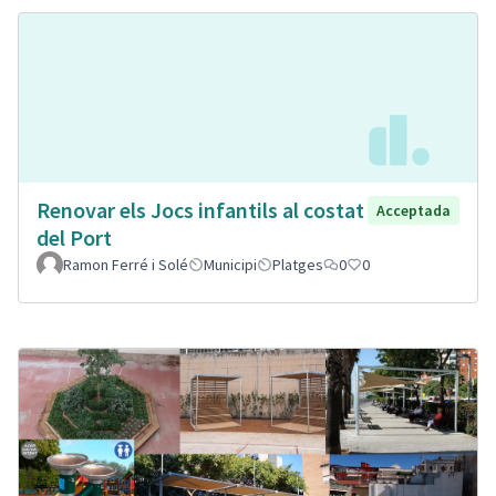
Renovar els Jocs infantils al costat
Acceptada
del Port
Ramon Ferré i Solé
Municipi
Platges
0
0