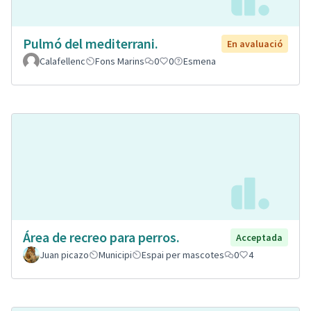
Pulmó del mediterrani.
En avaluació
Calafellenc
Fons Marins
0
0
Esmena
Área de recreo para perros.
Acceptada
Juan picazo
Municipi
Espai per mascotes
0
4