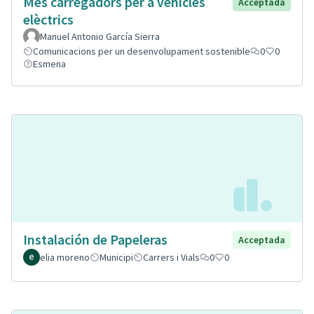
Mes carregadors per a vehicles
Acceptada
elèctrics
Manuel Antonio García Sierra
Comunicacions per un desenvolupament sostenible
0
0
Esmena
Instalación de Papeleras
Acceptada
elia moreno
Municipi
Carrers i Vials
0
0