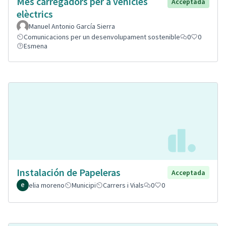
Mes carregadors per a vehicles
Acceptada
elèctrics
Manuel Antonio García Sierra
Comunicacions per un desenvolupament sostenible
0
0
Esmena
Instalación de Papeleras
Acceptada
elia moreno
Municipi
Carrers i Vials
0
0