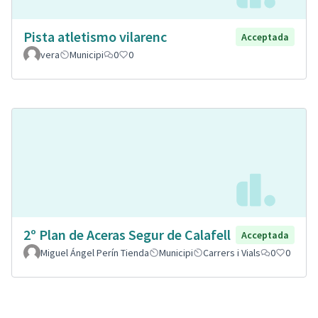
Pista atletismo vilarenc
Acceptada
vera
Municipi
0
0
2º Plan de Aceras Segur de Calafell
Acceptada
Miguel Ángel Perín Tienda
Municipi
Carrers i Vials
0
0