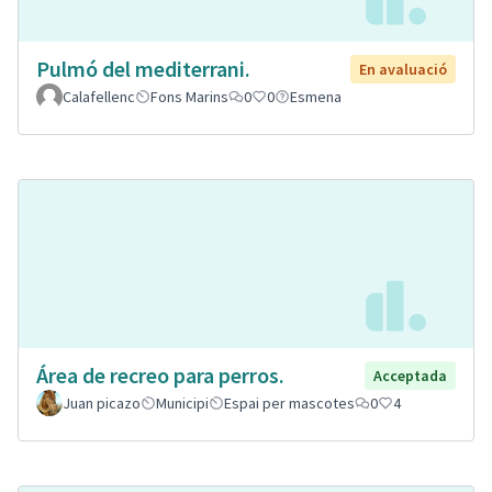
Pulmó del mediterrani.
En avaluació
Calafellenc
Fons Marins
0
0
Esmena
Área de recreo para perros.
Acceptada
Juan picazo
Municipi
Espai per mascotes
0
4