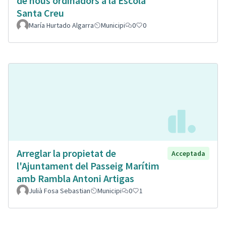
de nous ordinadors a la Escola
Santa Creu
María Hurtado Algarra
Municipi
0
0
Arreglar la propietat de
Acceptada
l'Ajuntament del Passeig Marítim
amb Rambla Antoni Artigas
Julià Fosa Sebastian
Municipi
0
1