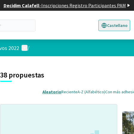
Decidim Calafell
-
Inscripciones Registro Participantes PAM
Castellano
Triar la llengua
E
Menú de usuario
ivos 2022
/
 el mapa
nte elemento es un mapa que presenta los componentes de esta pág
38 propuestas
Aleatorio
Reciente
A-Z (Alfabético)
Con más adhes