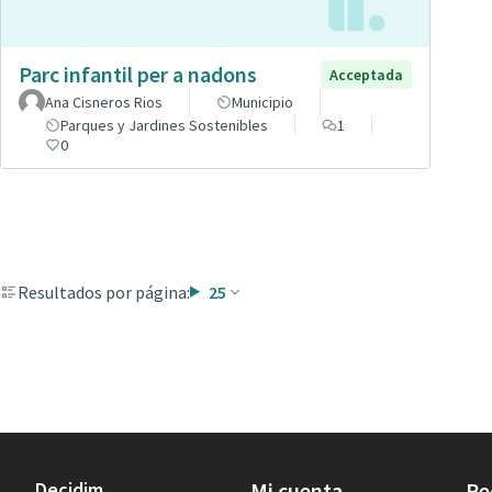
Parc infantil per a nadons
Acceptada
Ana Cisneros Rios
Municipio
Parques y Jardines Sostenibles
1
0
Resultados por página:
25
Decidim
Mi cuenta
Re