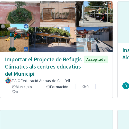
In
Al
Importar el Projecte de Refugis
Acceptada
Climatics als centres educatius
del Municipi
F.A.C Federació Ampas de Calafell
Municipio
Formación
0
0