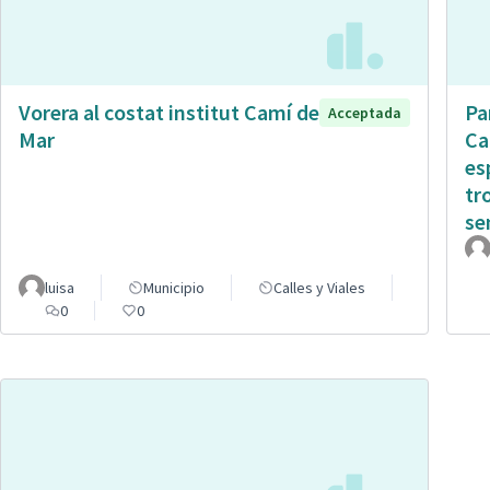
Vorera al costat institut Camí de
Pa
Acceptada
Mar
Ca
es
tr
sen
luisa
Municipio
Calles y Viales
0
0