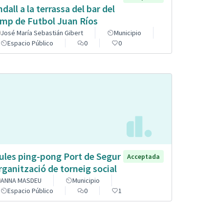
ndall a la terrassa del bar del
mp de Futbol Juan Ríos
José María Sebastián Gibert
Municipio
Espacio Público
0
0
ules ping-pong Port de Segur
Acceptada
organització de torneig social
ANNA MASDEU
Municipio
Espacio Público
0
1