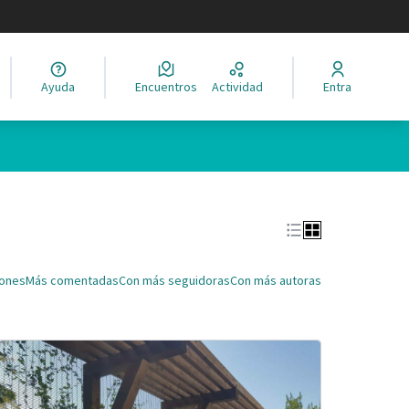
legir el idioma
Ayuda
Encuentros
Actividad
Entra
Leaflet
|
©
HERE maps
ina como puntos en el mapa. El elemento se puede utilizar con un 
iones
Más comentadas
Con más seguidoras
Con más autoras