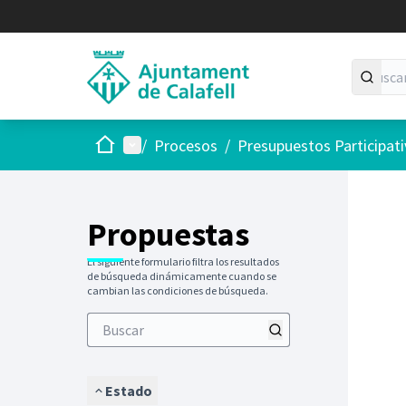
Inicio
Menú principal
/
Procesos
/
Presupuestos Participat
Saltar
El siguie
+
−
Propuestas
El siguiente formulario filtra los resultados
de búsqueda dinámicamente cuando se
cambian las condiciones de búsqueda.
Estado