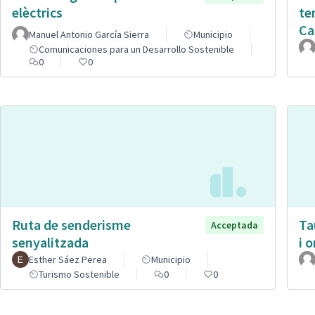
elèctrics
te
Ca
Manuel Antonio García Sierra
Municipio
Comunicaciones para un Desarrollo Sostenible
0
0
Ruta de senderisme
Ta
Acceptada
senyalitzada
i 
Esther Sáez Perea
Municipio
Turismo Sostenible
0
0