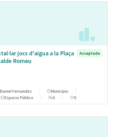
stal·lar jocs d'aigua a la Plaça
Acceptada
calde Romeu
Daniel Fernandez
Municipio
Espacio Público
0
0