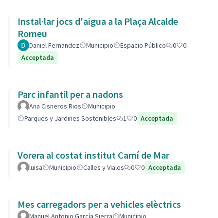
Instal·lar jocs d'aigua a la Plaça Alcalde
Romeu
Daniel Fernandez
Municipio
Espacio Público
0
0
Acceptada
Parc infantil per a nadons
Ana Cisneros Rios
Municipio
Parques y Jardines Sostenibles
1
0
Acceptada
Vorera al costat institut Camí de Mar
luisa
Municipio
Calles y Viales
0
0
Acceptada
Mes carregadors per a vehicles elèctrics
Manuel Antonio García Sierra
Municipio