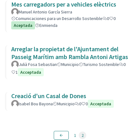
Mes carregadors per a vehicles elèctrics
Manuel Antonio García Sierra
Comunicaciones para un Desarrollo Sostenible
0
0
Aceptada
Enmienda
Arreglar la propietat de l'Ajuntament del
Passeig Marítim amb Rambla Antoni Artigas
Julià Fosa Sebastian
Municipio
Turismo Sostenible
0
1
Acceptada
Creació d'un Casal de Dones
Isabel Bou Bayona
Municipio
0
0
Acceptada
1
2