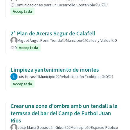
Comunicaciones para un Desarrollo Sostenible
0
0
Acceptada
2º Plan de Aceras Segur de Calafell
Miguel Ángel Perín Tienda
Municipio
Calles y Viales
0
0
Acceptada
Limpieza yantenimiento de montes
Luis Heras
Municipio
Rehabilitación Ecológica
0
1
Acceptada
Crear una zona d'ombra amb un tendall a la
terrassa del bar del Camp de Futbol Juan
Ríos
José María Sebastián Gibert
Municipio
Espacio Público