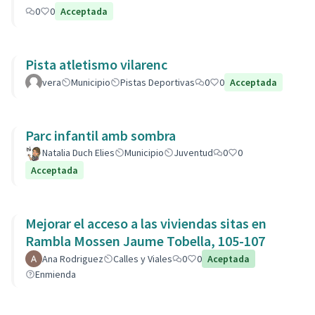
0
0
Acceptada
Pista atletismo vilarenc
vera
Municipio
Pistas Deportivas
0
0
Acceptada
Parc infantil amb sombra
Natalia Duch Elies
Municipio
Juventud
0
0
Acceptada
Mejorar el acceso a las viviendas sitas en
Rambla Mossen Jaume Tobella, 105-107
Ana Rodriguez
Calles y Viales
0
0
Aceptada
Enmienda