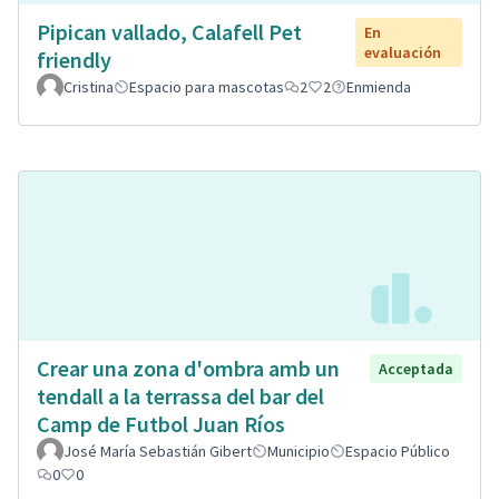
Pipican vallado, Calafell Pet
En
evaluación
friendly
Cristina
Espacio para mascotas
2
2
Enmienda
Crear una zona d'ombra amb un
Acceptada
tendall a la terrassa del bar del
Camp de Futbol Juan Ríos
José María Sebastián Gibert
Municipio
Espacio Público
0
0