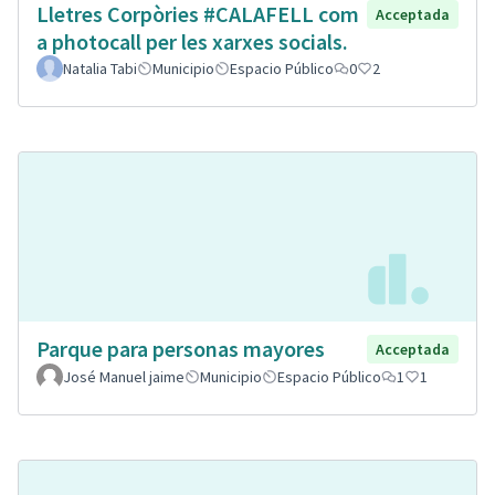
Lletres Corpòries #CALAFELL com
Acceptada
a photocall per les xarxes socials.
Natalia Tabi
Municipio
Espacio Público
0
2
Parque para personas mayores
Acceptada
José Manuel jaime
Municipio
Espacio Público
1
1