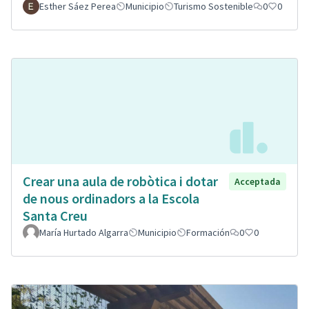
Esther Sáez Perea
Municipio
Turismo Sostenible
0
0
Crear una aula de robòtica i dotar
Acceptada
de nous ordinadors a la Escola
Santa Creu
María Hurtado Algarra
Municipio
Formación
0
0