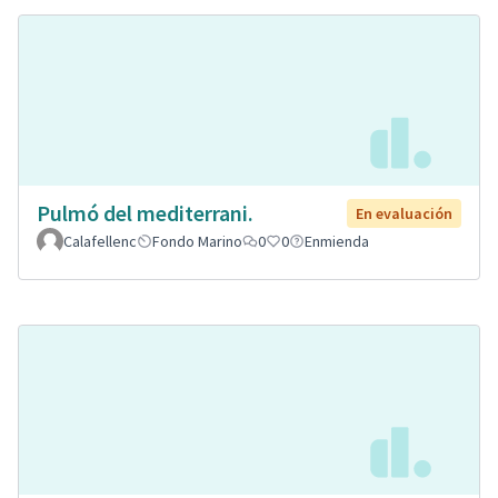
Pulmó del mediterrani.
En evaluación
Calafellenc
Fondo Marino
0
0
Enmienda