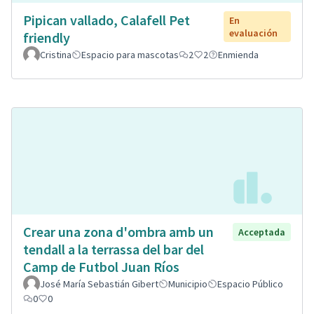
Pipican vallado, Calafell Pet
En
evaluación
friendly
Cristina
Espacio para mascotas
2
2
Enmienda
Crear una zona d'ombra amb un
Acceptada
tendall a la terrassa del bar del
Camp de Futbol Juan Ríos
José María Sebastián Gibert
Municipio
Espacio Público
0
0