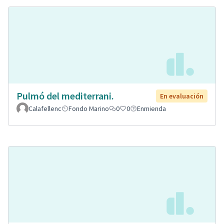
Pulmó del mediterrani.
En evaluación
Calafellenc
Fondo Marino
0
0
Enmienda