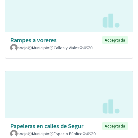
Rampes a voreres
Acceptada
socjo
Municipio
Calles y Viales
0
0
Papeleras en calles de Segur
Acceptada
socjo
Municipio
Espacio Público
0
0