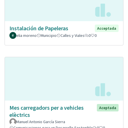
Instalación de Papeleras
Acceptada
elia moreno
Municipio
Calles y Viales
0
0
Mes carregadors per a vehicles
Aceptada
elèctrics
Manuel Antonio García Sierra
Comunicaciones para un Desarrollo Sostenible
0
0