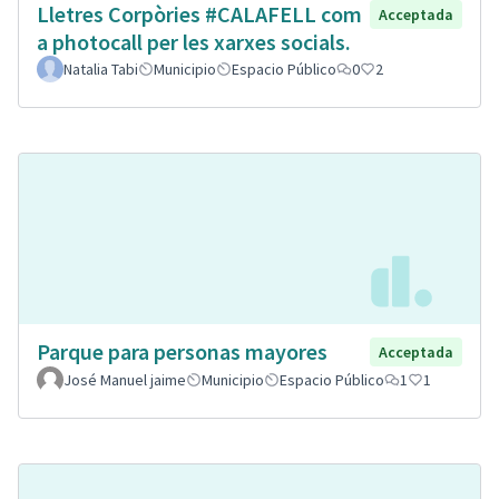
Lletres Corpòries #CALAFELL com
Acceptada
a photocall per les xarxes socials.
Natalia Tabi
Municipio
Espacio Público
0
2
Parque para personas mayores
Acceptada
José Manuel jaime
Municipio
Espacio Público
1
1