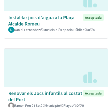
Instal·lar jocs d'aigua a la Plaça
Acceptada
Alcalde Romeu
Daniel Fernandez
Municipio
Espacio Público
0
0
Renovar els Jocs infantils al costat
Acceptada
del Port
Ramon Ferré i Solé
Municipio
Playas
0
0