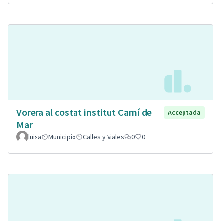
Vorera al costat institut Camí de
Acceptada
Mar
luisa
Municipio
Calles y Viales
0
0