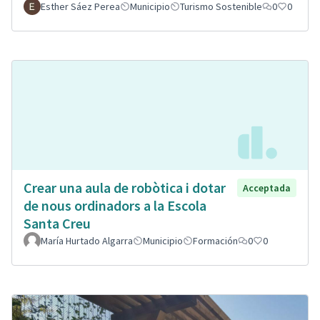
Esther Sáez Perea
Municipio
Turismo Sostenible
0
0
Crear una aula de robòtica i dotar
Acceptada
de nous ordinadors a la Escola
Santa Creu
María Hurtado Algarra
Municipio
Formación
0
0