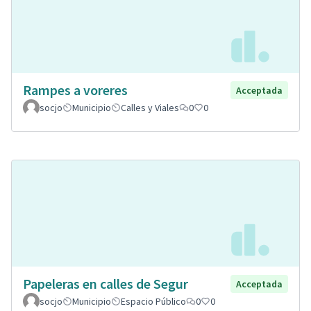
Rampes a voreres
Acceptada
socjo
Municipio
Calles y Viales
0
0
Papeleras en calles de Segur
Acceptada
socjo
Municipio
Espacio Público
0
0