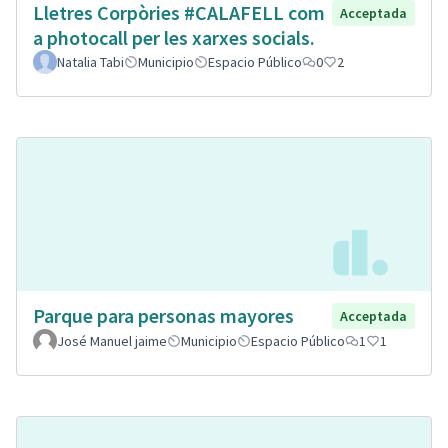
Lletres Corpòries #CALAFELL com
Acceptada
a photocall per les xarxes socials.
Natalia Tabi
Municipio
Espacio Público
0
2
Parque para personas mayores
Acceptada
José Manuel jaime
Municipio
Espacio Público
1
1