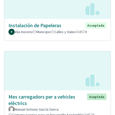
Instalación de Papeleras
Acceptada
elia moreno
Municipio
Calles y Viales
0
0
Mes carregadors per a vehicles
Aceptada
elèctrics
Manuel Antonio García Sierra
Comunicaciones para un Desarrollo Sostenible
0
0