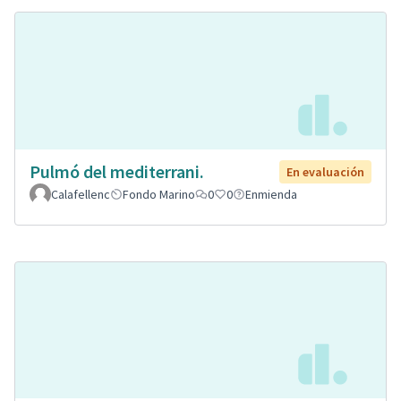
Pulmó del mediterrani.
En evaluación
Calafellenc
Fondo Marino
0
0
Enmienda