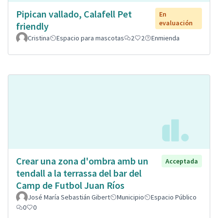
Pipican vallado, Calafell Pet
En
evaluación
friendly
Cristina
Espacio para mascotas
2
2
Enmienda
Crear una zona d'ombra amb un
Acceptada
tendall a la terrassa del bar del
Camp de Futbol Juan Ríos
José María Sebastián Gibert
Municipio
Espacio Público
0
0