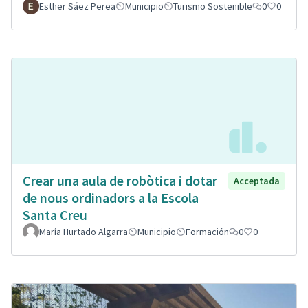
Esther Sáez Perea
Municipio
Turismo Sostenible
0
0
Crear una aula de robòtica i dotar
Acceptada
de nous ordinadors a la Escola
Santa Creu
María Hurtado Algarra
Municipio
Formación
0
0