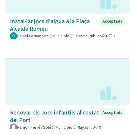
Instal·lar jocs d'aigua a la Plaça
Acceptada
Alcalde Romeu
Daniel Fernandez
Municipio
Espacio Público
0
0
Renovar els Jocs infantils al costat
Acceptada
del Port
Ramon Ferré i Solé
Municipio
Playas
0
0