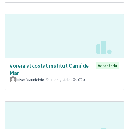
Vorera al costat institut Camí de
Acceptada
Mar
luisa
Municipio
Calles y Viales
0
0