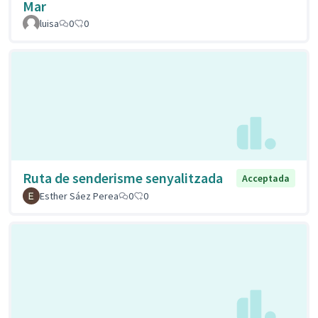
Mar
luisa
0
0
Ruta de senderisme senyalitzada
Acceptada
Esther Sáez Perea
0
0