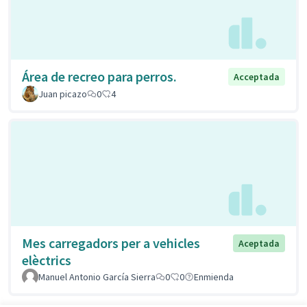
Área de recreo para perros.
Acceptada
Juan picazo
0
4
Mes carregadors per a vehicles
Aceptada
elèctrics
Manuel Antonio García Sierra
0
0
Enmienda