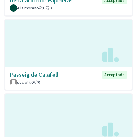
Instalación de Papeleras
Acceptada
elia moreno
0
0
Passeig de Calafell
Acceptada
socjo
0
0