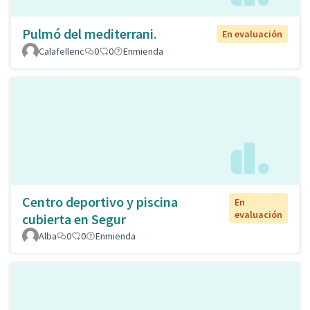
Pulmó del mediterrani.
En evaluación
Calafellenc
0
0
Enmienda
Centro deportivo y piscina
En
evaluación
cubierta en Segur
Alba
0
0
Enmienda