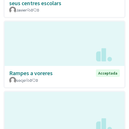
seus centres escolars
Javier
0
0
Rampes a voreres
Acceptada
socjo
0
0