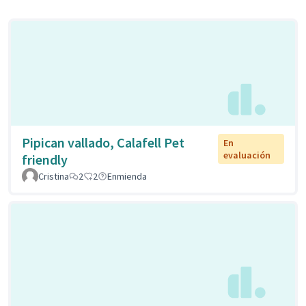
Pipican vallado, Calafell Pet
En
evaluación
friendly
Cristina
2
2
Enmienda