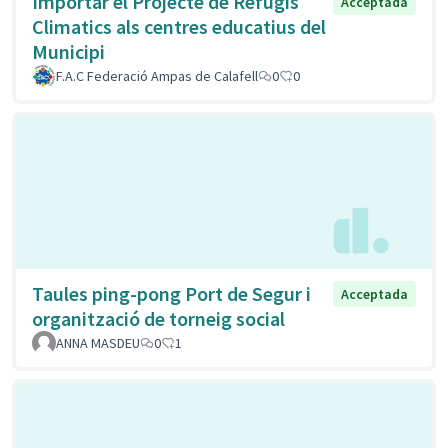
Importar el Projecte de Refugis
Acceptada
Climatics als centres educatius del
Municipi
F.A.C Federació Ampas de Calafell
0
0
Taules ping-pong Port de Segur i
Acceptada
organització de torneig social
ANNA MASDEU
0
1