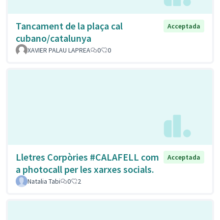
Tancament de la plaça cal
Acceptada
cubano/catalunya
XAVIER PALAU LAPREA
0
0
Lletres Corpòries #CALAFELL com
Acceptada
a photocall per les xarxes socials.
Natalia Tabi
0
2