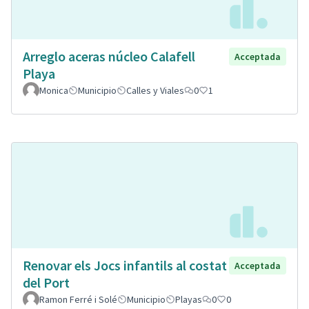
Arreglo aceras núcleo Calafell
Acceptada
Playa
Monica
Municipio
Calles y Viales
0
1
Renovar els Jocs infantils al costat
Acceptada
del Port
Ramon Ferré i Solé
Municipio
Playas
0
0