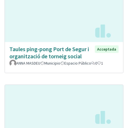
Taules ping-pong Port de Segur i
Acceptada
organització de torneig social
ANNA MASDEU
Municipio
Espacio Público
0
1