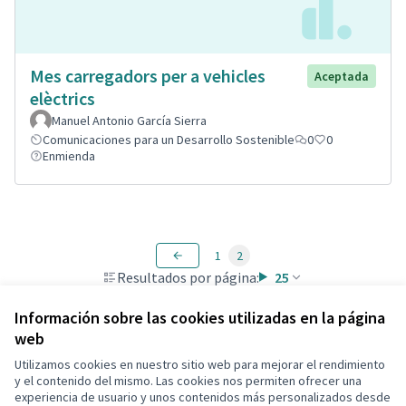
Mes carregadors per a vehicles
Aceptada
elèctrics
Manuel Antonio García Sierra
Comunicaciones para un Desarrollo Sostenible
0
0
Enmienda
1
2
Resultados por página:
25
Información sobre las cookies utilizadas en la página
web
Utilizamos cookies en nuestro sitio web para mejorar el rendimiento
Términos y condiciones de uso
y el contenido del mismo. Las cookies nos permiten ofrecer una
Configuración de cookies
experiencia de usuario y unos contenidos más personalizados desde
Decidim Calafell en X
Decidim Calafell en Facebook
Decidim Calafell en YouTube
Decidim Calafell en GitHub