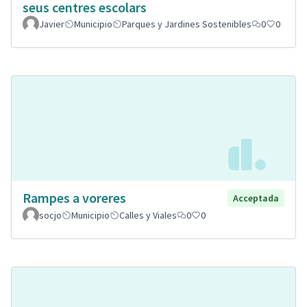
seus centres escolars
Javier
Municipio
Parques y Jardines Sostenibles
0
0
Rampes a voreres
Acceptada
socjo
Municipio
Calles y Viales
0
0