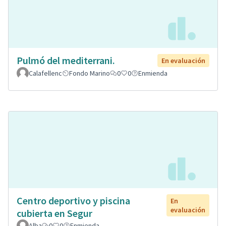
Pulmó del mediterrani.
En evaluación
Calafellenc
Fondo Marino
0
0
Enmienda
Centro deportivo y piscina
En
evaluación
cubierta en Segur
Alba
0
0
Enmienda