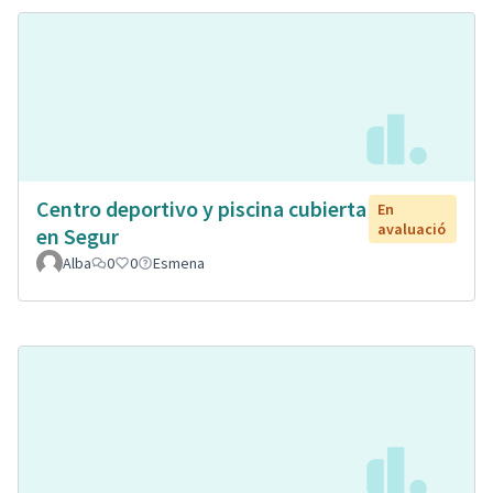
Centro deportivo y piscina cubierta
En
avaluació
en Segur
Alba
0
0
Esmena