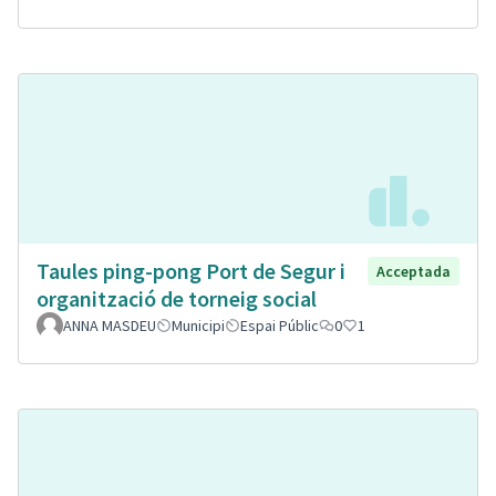
Taules ping-pong Port de Segur i
Acceptada
organització de torneig social
ANNA MASDEU
Municipi
Espai Públic
0
1