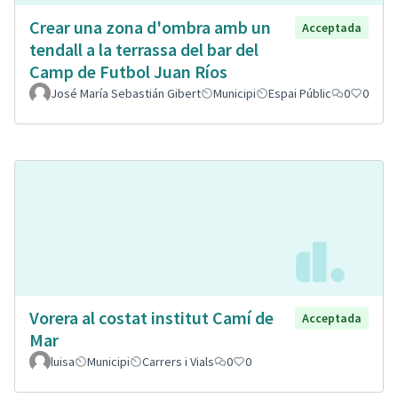
Crear una zona d'ombra amb un
Acceptada
tendall a la terrassa del bar del
Camp de Futbol Juan Ríos
José María Sebastián Gibert
Municipi
Espai Públic
0
0
Vorera al costat institut Camí de
Acceptada
Mar
luisa
Municipi
Carrers i Vials
0
0