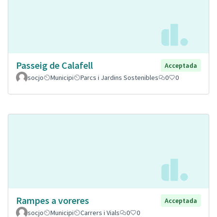
Passeig de Calafell
Acceptada
socjo
Municipi
Parcs i Jardins Sostenibles
0
0
Rampes a voreres
Acceptada
socjo
Municipi
Carrers i Vials
0
0