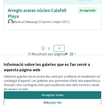
Arreglo aceras núcleo Calafell
Acceptada
Playa
Monica
Municipi
Carrers i Vials
0
1
1
2
Resultats per pàgina:
25
Informació sobre les galetes que es fan servir a
aquesta pàgina web
Utilitzem galetes en el nostre lloc web per a millorar el rendiment i el
Termes i condicions d'ús
contingut d'aquest. Les galetes ens permeten oferir una experiència
Configuració de les galetes
d'usuari i uns continguts més personalitzats des dels nostres canals
Decidim Calafell a X
Decidim Calafell a Facebook
Decidim Calafell a YouTube
Decidim Calafell a GitHub
de xarxes socials.
(Enllaç extern)
(Enllaç extern)
(Enllaç extern)
(Enllaç extern)
Acceptar totes
Rebutjar-les