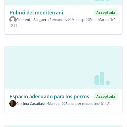
Pulmó del mediterrani.
Acceptada
Clemente Salguero Fernandez
Municipi
Fons Marins
0
11
Espacio adecuado para los perros
Acceptada
Cristina Casañas
Municipi
Espai per mascotes
1
1