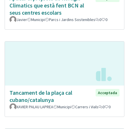
Climatics que està fent BCN al
seus centres escolars
Javier
Municipi
Parcs i Jardins Sostenibles
0
0
Tancament de la plaça cal
Acceptada
cubano/catalunya
XAVIER PALAU LAPREA
Municipi
Carrers i Vials
0
0