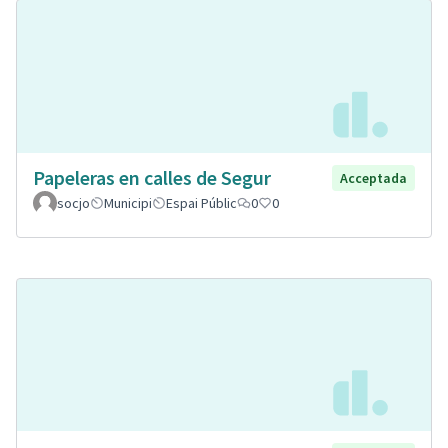
Papeleras en calles de Segur
Acceptada
socjo
Municipi
Espai Públic
0
0