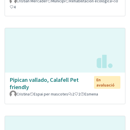
Cristian Mercader
Municipi
Rehabilitación ecológica
0
4
Pipican vallado, Calafell Pet
En
avaluació
friendly
Cristina
Espai per mascotes
2
2
Esmena