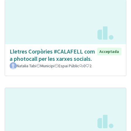
Lletres Corpòries #CALAFELL com
Acceptada
a photocall per les xarxes socials.
Natalia Tabi
Municipi
Espai Públic
0
2