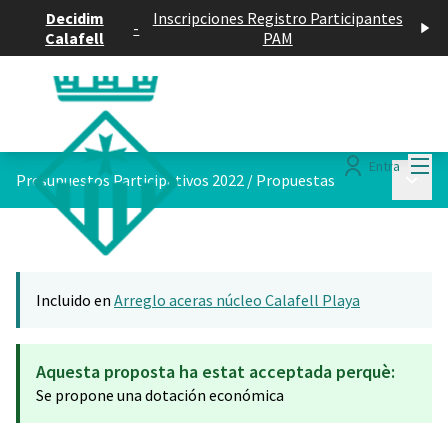
Decidim
Inscripciones Registro Participantes
-
Calafell
PAM
Menú
Entra
Menú p
Presupuestos Participativos 2022
/
Propuestas
Incluido en
Arreglo aceras núcleo Calafell Playa
Aquesta proposta ha estat acceptada perquè:
Se propone una dotación económica