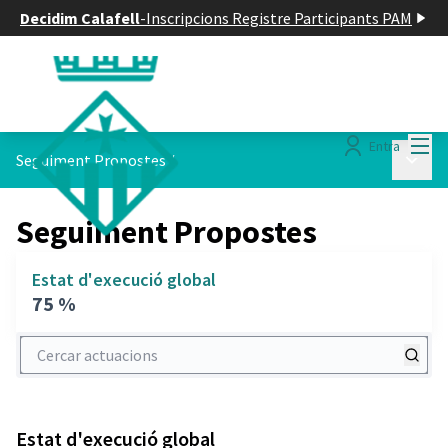
Decidim Calafell
-
Inscripcions Registre Participants PAM
Menú
Entra
Menú p
Seguiment Propostes
/
Seguiment Propostes
Estat d'execució global
75 %
Cercar actuacions
Estat d'execució global