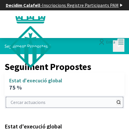
Decidim Calafell
-
Inscripcions Registre Participants PAM
Menú
Entra
Menú p
Seguiment Propostes
/
Seguiment Propostes
Estat d'execució global
75 %
Cercar actuacions
Estat d'execució global