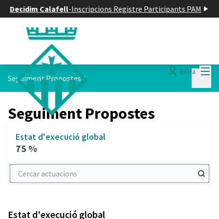
Decidim Calafell
-
Inscripcions Registre Participants PAM
Menú
Entra
Menú p
Seguiment Propostes
/
Seguiment Propostes
Estat d'execució global
75 %
Cercar actuacions
Estat d'execució global