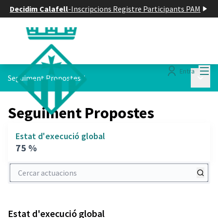
Decidim Calafell
-
Inscripcions Registre Participants PAM
Menú
Entra
Menú p
Seguiment Propostes
/
Seguiment Propostes
Estat d'execució global
75 %
Cercar actuacions
Estat d'execució global