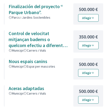
Finalización del proyecto “
500.000 €
Parque Urbano”.
Parcs i Jardins Sostenibles
Afegir
Control de velocitat
350.000 €
mitjançan badems o
quelcom efectiu a diferents
Afegir
carrers del Municipi
Municipi
Carrers i Vials
Nous espais canins
500.000 €
Municipi
Espai per mascotes
Afegir
Aceras adaptadas
500.000 €
Municipi
Carrers i Vials
Afegir