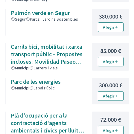
Pulmón verde en Segur
380.000 €
Segur
Parcs i Jardins Sostenibles
Afegir
Carrils bici, mobilitat i xarxa
85.000 €
transport públic - Propostes
incloses: Movilidad Paseo
Afegir
Marítimo, Carril para
Municipi
Carrers i Vials
bicicletas no elèctrico, Plan
Parc de les energies
implatacion progresiva de
300.000 €
Municipi
Espai Públic
carril bici al municipio i
Afegir
Millorar la xarxa de transport
públic per aconseguir un
poble més sostenible.
Plà d'ocupació per a la
72.000 €
contractació d'agents
ambientals i cívics per lluitar
Afegir