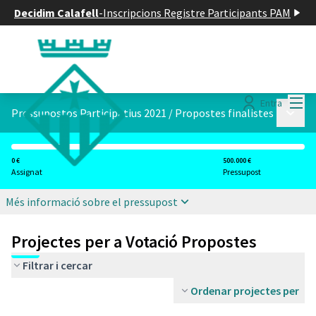
Decidim Calafell
-
Inscripcions Registre Participants PAM
Menú
Entra
Menú p
Pressupostos Participatius 2021
/
Propostes finalistes
0 €
500.000 €
Assignat
Pressupost
Més informació sobre el pressupost
Projectes per a Votació Propostes
Filtrar i cercar
Ordenar projectes per