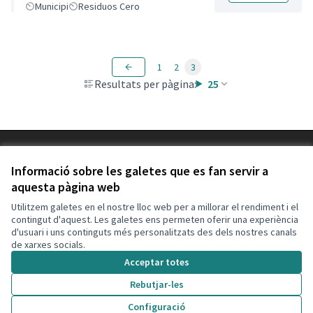
contra la contaminació
Municipi
Residuos Cero
derivada dels residus de la
Còvid-19
1
2
3
Resultats per pàgina:
25
Termes i condicions d'ús
Configuració de les galetes
Informació sobre les galetes que es fan servir a
Decidim Calafell a X
Decidim Calafell a Facebook
Decidim Calafell a YouTube
Decidim Calafell a GitHub
aquesta pàgina web
(Enllaç extern)
(Enllaç extern)
(Enllaç extern)
(Enllaç extern)
Utilitzem galetes en el nostre lloc web per a millorar el rendiment i el
contingut d'aquest. Les galetes ens permeten oferir una experiència
d'usuari i uns continguts més personalitzats des dels nostres canals
Amb llicènc
(Enllaç exte
de xarxes socials.
(Enllaç extern)
Web creada amb
programari lliure
.
Acceptar totes
(Enllaç extern)
Rebutjar-les
Configuració