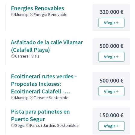
Energies Renovables
320.000 €
Municipi
Energia Renovable
Afegir
Asfaltado de la calle Vilamar
500.000 €
(Calafell Playa)
Carrers i Vials
Afegir
Ecoitinerari rutes verdes -
500.000 €
Propostas Incloses:
Ecoitinerari Calafell -
Afegir
Senyalització de rutes de
Municipi
Turisme Sostenible
natura
Pista para patinetes en
150.000 €
Puerto Segur
Segur
Parcs i Jardins Sostenibles
Afegir