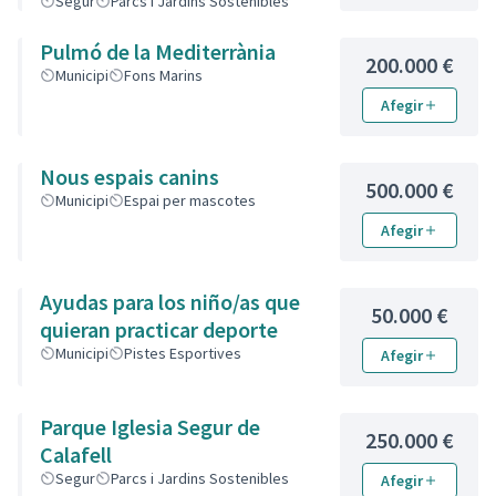
Plaza de Toros i Picnic zona
Segur
Parcs i Jardins Sostenibles
verde /Correcan Plaza Toros
Pulmó de la Mediterrània
de Segur
200.000 €
Municipi
Fons Marins
Afegir
Nous espais canins
500.000 €
Municipi
Espai per mascotes
Afegir
Ayudas para los niño/as que
50.000 €
quieran practicar deporte
Municipi
Pistes Esportives
Afegir
Parque Iglesia Segur de
250.000 €
Calafell
Segur
Parcs i Jardins Sostenibles
Afegir