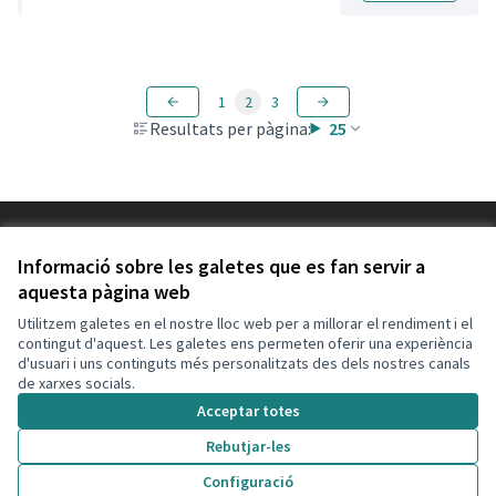
1
2
3
Resultats per pàgina:
25
Termes i condicions d'ús
Configuració de les galetes
Informació sobre les galetes que es fan servir a
Decidim Calafell a X
Decidim Calafell a Facebook
Decidim Calafell a YouTube
Decidim Calafell a GitHub
aquesta pàgina web
(Enllaç extern)
(Enllaç extern)
(Enllaç extern)
(Enllaç extern)
Utilitzem galetes en el nostre lloc web per a millorar el rendiment i el
contingut d'aquest. Les galetes ens permeten oferir una experiència
d'usuari i uns continguts més personalitzats des dels nostres canals
Amb llicènc
(Enllaç exte
de xarxes socials.
(Enllaç extern)
Web creada amb
programari lliure
.
Acceptar totes
(Enllaç extern)
Rebutjar-les
Configuració