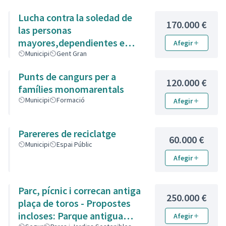
Lucha contra la soledad de
170.000 €
las personas
mayores,dependientes e
Afegir
incapacitados
Municipi
Gent Gran
Punts de cangurs per a
120.000 €
famílies monomarentals
Municipi
Formació
Afegir
Parereres de reciclatge
60.000 €
Municipi
Espai Públic
Afegir
Parc, pícnic i correcan antiga
250.000 €
plaça de toros - Propostes
incloses: Parque antigua
Afegir