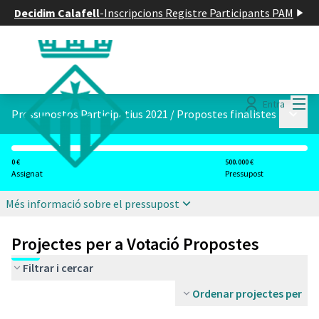
Decidim Calafell
-
Inscripcions Registre Participants PAM
Menú
Entra
Menú p
Pressupostos Participatius 2021
/
Propostes finalistes
0 €
500.000 €
Assignat
Pressupost
Més informació sobre el pressupost
Projectes per a Votació Propostes
Filtrar i cercar
Ordenar projectes per