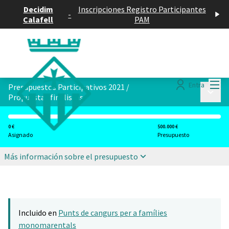
Decidim
Inscripciones Registro Participantes
-
Calafell
PAM
Menú
Entra
Presupuestos Participativos 2021
/
Menú p
Propuestas finalistas
0 €
500.000 €
Asignado
Presupuesto
Más información sobre el presupuesto
Incluido en
Punts de cangurs per a famílies
monomarentals