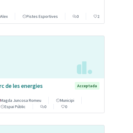
Alex
Pistes Esportives
0
2
rc de les energies
Acceptada
Magda Juncosa Romeu
Municipi
Espai Públic
0
0