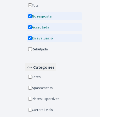
Tots
No resposta
Acceptada
En avaluació
Rebutjada
~ Categories
Totes
Aparcaments
Pistes Esportives
Carrers i Vials