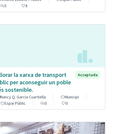
5
8
llorar la xarxa de transport
Acceptada
blic per aconseguir un poble
s sostenible.
Nancy Q. Garcia Cuartiella
Municipi
Espai Públic
0
0