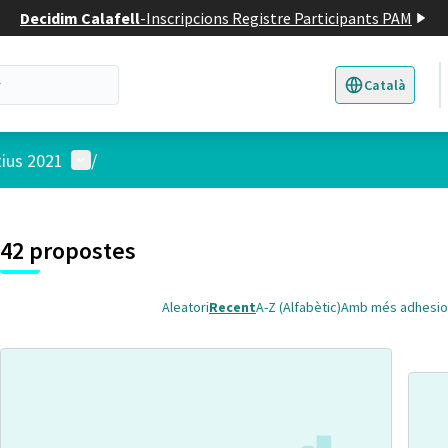
Decidim Calafell
-
Inscripcions Registre Participants PAM
Català
Triar la llengua
E
Menú d'usuari
tius 2021
/
 el mapa
t element és un mapa que presenta els components d'aquesta pàgina
7
42 propostes
Aleatori
Recent
A-Z (Alfabètic)
Amb més adhesio