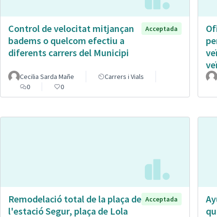
Control de velocitat mitjançan
Of
Acceptada
badems o quelcom efectiu a
pe
diferents carrers del Municipi
ve
ve
Cecilia Sarda Mañe
Carrers i Vials
0
0
Remodelació total de la plaça de
Ay
Acceptada
l'estació Segur, plaça de Lola
qu