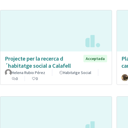
Projecte per la recerca d
Pl
Acceptada
´habitatge social a Calafell
ca
Helena Rubio Pérez
Habitatge Social
0
0