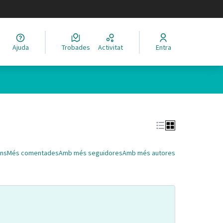
legir el idioma
Ajuda
Trobades
Activitat
Entra
Leaflet
|
©
HERE maps
 com a punts al mapa. L'element es pot fer servir amb un lector 
ns
Més comentades
Amb més seguidores
Amb més autores