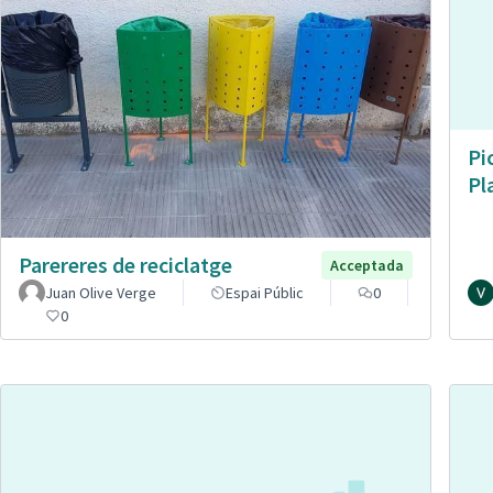
Pi
Pl
Parereres de reciclatge
Acceptada
Juan Olive Verge
Espai Públic
0
0