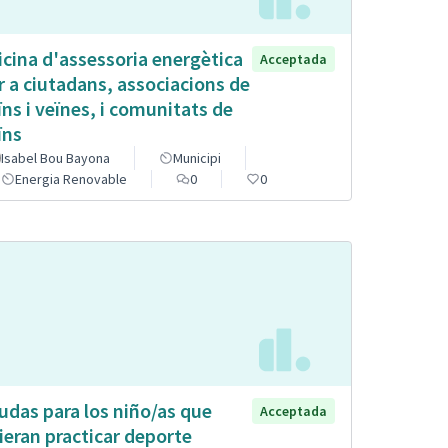
icina d'assessoria energètica
Acceptada
r a ciutadans, associacions de
ïns i veïnes, i comunitats de
ïns
Isabel Bou Bayona
Municipi
Energia Renovable
0
0
udas para los niño/as que
Acceptada
ieran practicar deporte