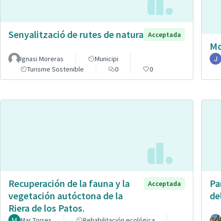
Senyalització de rutes de natura
Acceptada
Mo
Ignasi Moreras
Municipi
Turisme Sostenible
0
0
Recuperación de la fauna y la
Pa
Acceptada
vegetación autóctona de la
de
Riera de los Patos.
Mar Torres
Rehabilitación ecológica