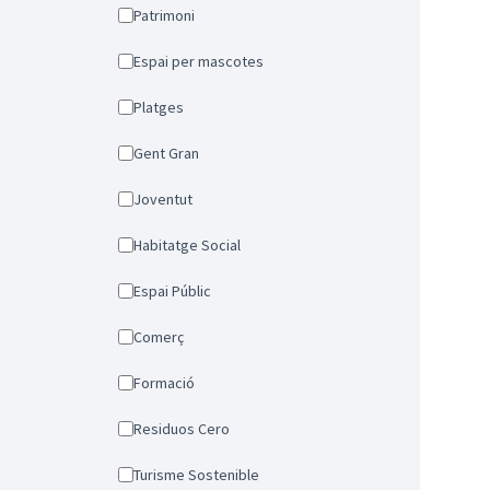
Patrimoni
Espai per mascotes
Platges
Gent Gran
Joventut
Habitatge Social
Espai Públic
Comerç
Formació
Residuos Cero
Turisme Sostenible