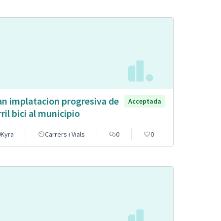
an implatacion progresiva de
Acceptada
rril bici al municipio
Kyra
Carrers i Vials
0
0