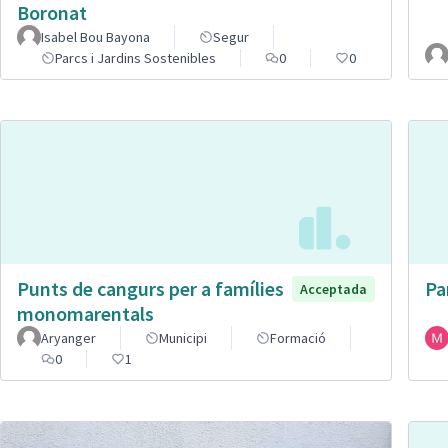
Boronat
Isabel Bou Bayona
Segur
Parcs i Jardins Sostenibles
0
0
Punts de cangurs per a famílies
Pa
Acceptada
monomarentals
Aryanger
Municipi
Formació
0
1