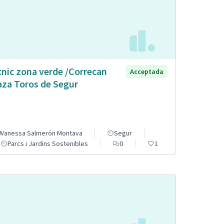
cnic zona verde /Correcan
Acceptada
aza Toros de Segur
Vanessa Salmerón Montava
Segur
Parcs i Jardins Sostenibles
0
1