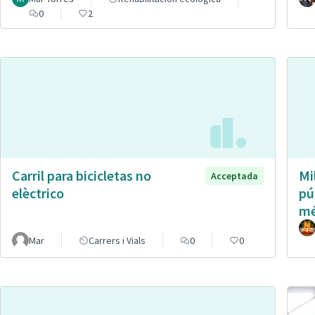
0
2
Carril para bicicletas no
Mi
Acceptada
elèctrico
pú
mé
Mar
Carrers i Vials
0
0