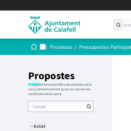
Inici
Menú principal
/
Processos
/
Pressupostos Participa
Saltar
El següen
+
−
Propostes
El següent formulari filtra els resultats de la
cerca dinàmicament quan es canvien les
condicions de la cerca.
Estat