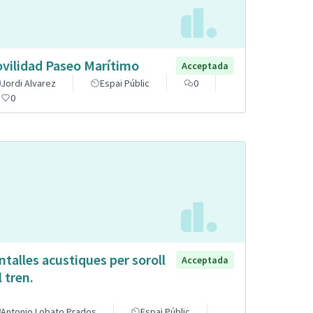
vilidad Paseo Marítimo
Acceptada
Jordi Alvarez
Espai Públic
0
0
ntalles acustiques per soroll
Acceptada
l tren.
Antonio Lobato Prados
Espai Públic