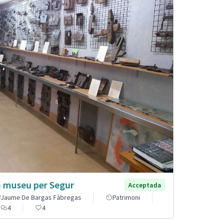
 museu per Segur
Acceptada
Jaume De Bargas Fàbregas
Patrimoni
4
4