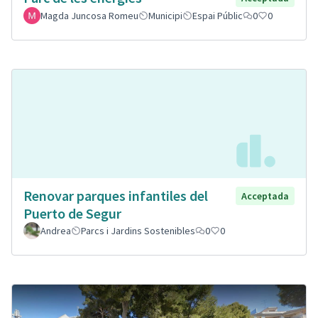
Magda Juncosa Romeu
Municipi
Espai Públic
0
0
Renovar parques infantiles del
Acceptada
Puerto de Segur
Andrea
Parcs i Jardins Sostenibles
0
0