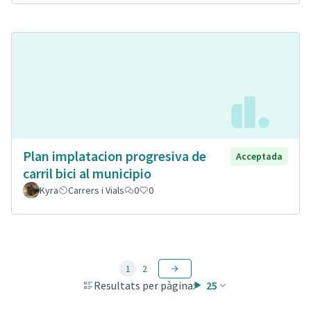
Plan implatacion progresiva de
Acceptada
carril bici al municipio
Kyra
Carrers i Vials
0
0
1
2
Resultats per pàgina:
25