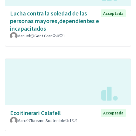
Lucha contra la soledad de las
Acceptada
personas mayores,dependientes e
incapacitados
Manuel
Gent Gran
0
1
Ecoitinerari Calafell
Acceptada
Marc
Turisme Sostenible
1
1