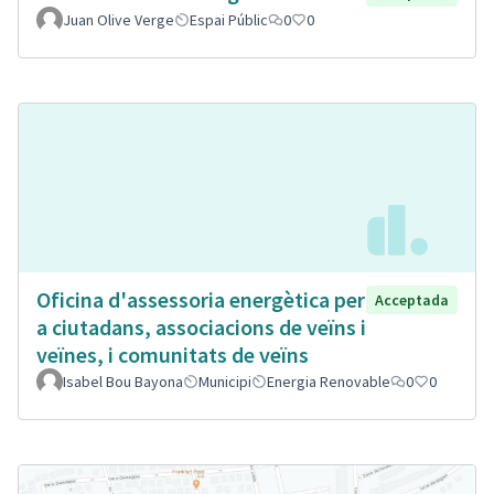
Juan Olive Verge
Espai Públic
0
0
Oficina d'assessoria energètica per
Acceptada
a ciutadans, associacions de veïns i
veïnes, i comunitats de veïns
Isabel Bou Bayona
Municipi
Energia Renovable
0
0