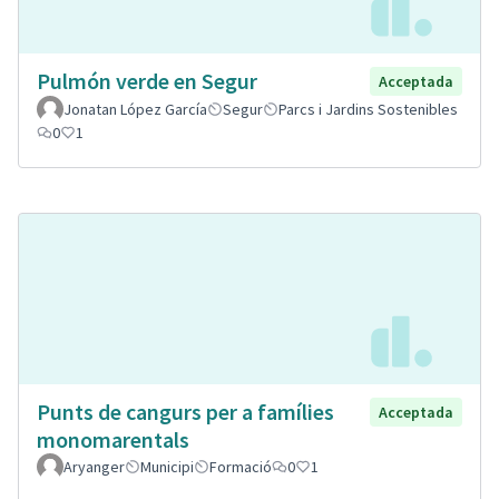
Pulmón verde en Segur
Acceptada
Jonatan López García
Segur
Parcs i Jardins Sostenibles
0
1
Punts de cangurs per a famílies
Acceptada
monomarentals
Aryanger
Municipi
Formació
0
1