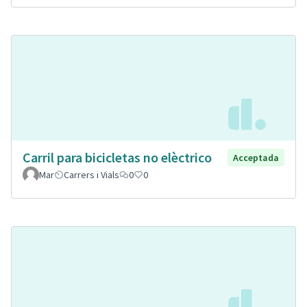
Carril para bicicletas no elèctrico
Acceptada
Mar
Carrers i Vials
0
0