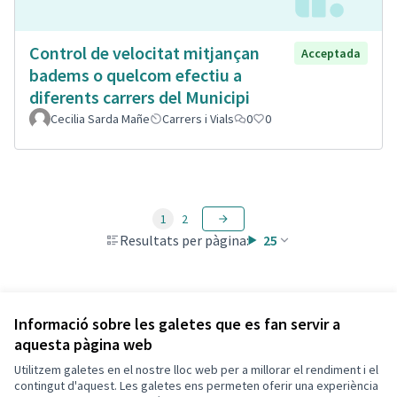
Control de velocitat mitjançan
Acceptada
badems o quelcom efectiu a
diferents carrers del Municipi
Cecilia Sarda Mañe
Carrers i Vials
0
0
1
2
Resultats per pàgina:
25
Veure totes les propostes retirades
Informació sobre les galetes que es fan servir a
aquesta pàgina web
Utilitzem galetes en el nostre lloc web per a millorar el rendiment i el
Termes i condicions d'ús
contingut d'aquest. Les galetes ens permeten oferir una experiència
Configuració de les galetes