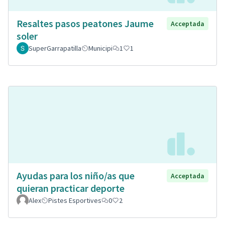
Resaltes pasos peatones Jaume
Acceptada
soler
SuperGarrapatilla
Municipi
1
1
Ayudas para los niño/as que
Acceptada
quieran practicar deporte
Alex
Pistes Esportives
0
2