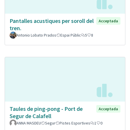
Pantalles acustiques per soroll del
Acceptada
tren.
Antonio Lobato Prados
Espai Públic
5
8
Taules de ping-pong - Port de
Acceptada
Segur de Calafell
ANNA MASDEU
Segur
Pistes Esportives
1
0