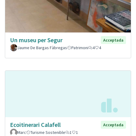
Un museu per Segur
Acceptada
Jaume De Bargas Fàbregas
Patrimoni
4
4
Ecoitinerari Calafell
Acceptada
Marc
Turisme Sostenible
1
1