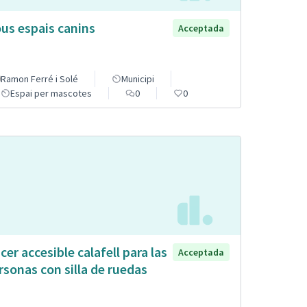
us espais canins
Acceptada
Ramon Ferré i Solé
Municipi
Espai per mascotes
0
0
cer accesible calafell para las
Acceptada
rsonas con silla de ruedas