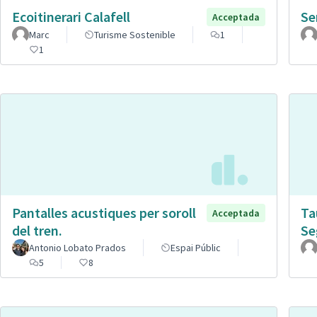
Ecoitinerari Calafell
Se
Acceptada
Marc
Turisme Sostenible
1
1
Pantalles acustiques per soroll
Ta
Acceptada
del tren.
Se
Antonio Lobato Prados
Espai Públic
5
8