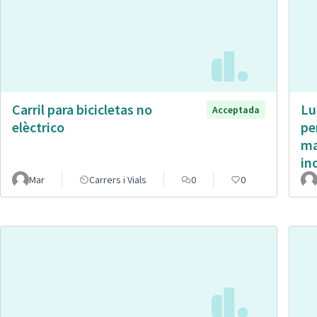
Carril para bicicletas no
Lu
Acceptada
elèctrico
pe
ma
in
Mar
Carrers i Vials
0
0