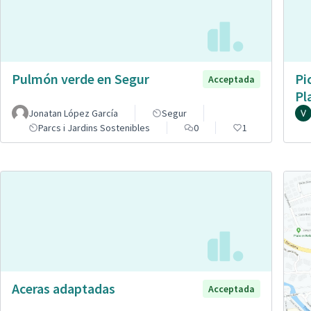
Pulmón verde en Segur
Pi
Acceptada
Pl
Jonatan López García
Segur
Parcs i Jardins Sostenibles
0
1
Aceras adaptadas
Acceptada