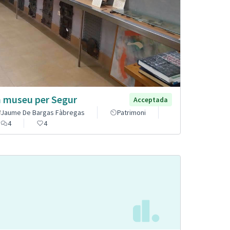
 museu per Segur
Acceptada
Jaume De Bargas Fàbregas
Patrimoni
4
4