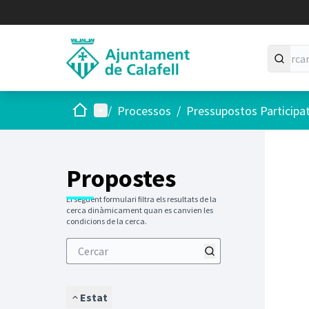
Inici
Menú principal
/
Processos
/
Pressupostos Participa
Saltar
El següen
+
−
Propostes
El següent formulari filtra els resultats de la
cerca dinàmicament quan es canvien les
condicions de la cerca.
Estat