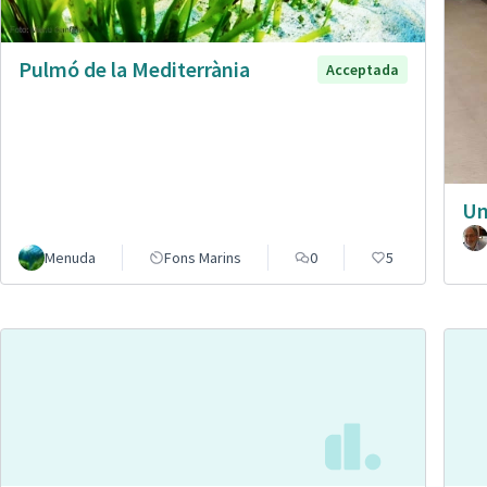
Pulmó de la Mediterrània
Acceptada
Un
Menuda
Fons Marins
0
5