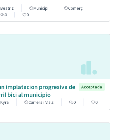
Beatriz
Municipi
Comerç
0
0
an implatacion progresiva de
Acceptada
rril bici al municipio
Kyra
Carrers i Vials
0
0