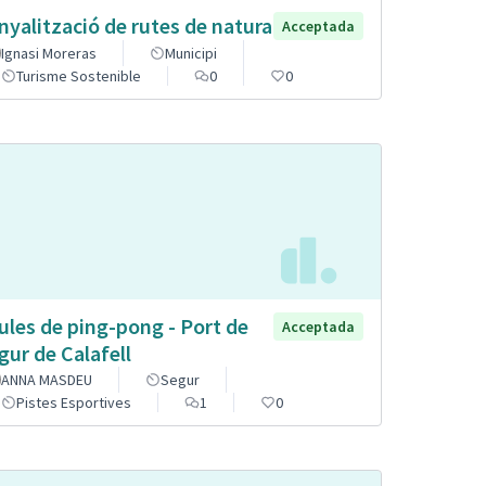
nyalització de rutes de natura
Acceptada
Ignasi Moreras
Municipi
Turisme Sostenible
0
0
ules de ping-pong - Port de
Acceptada
gur de Calafell
ANNA MASDEU
Segur
Pistes Esportives
1
0