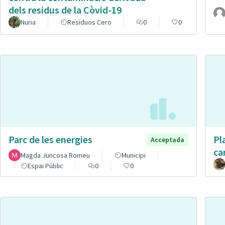
dels residus de la Còvid-19
Nuria
Residuos Cero
0
0
Parc de les energies
Pl
Acceptada
ca
Magda Juncosa Romeu
Municipi
Espai Públic
0
0