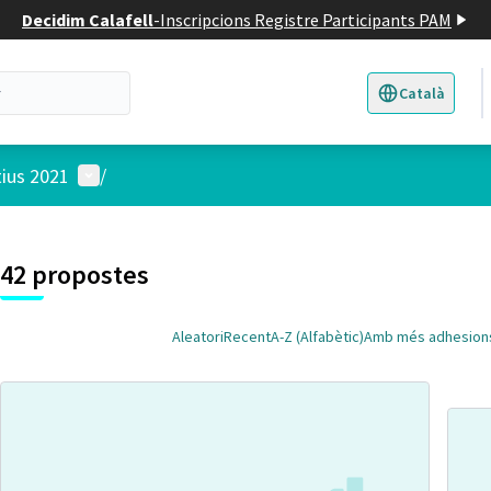
Decidim Calafell
-
Inscripcions Registre Participants PAM
Català
Triar la llengua
E
Menú d'usuari
tius 2021
/
 el mapa
t element és un mapa que presenta els components d'aquesta pàgina
42 propostes
Aleatori
Recent
A-Z (Alfabètic)
Amb més adhesion