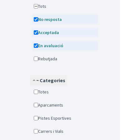
Tots
No resposta
Acceptada
En avaluació
Rebutjada
~ Categories
Totes
Aparcaments
Pistes Esportives
Carrers i Vials