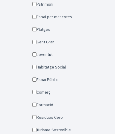
Patrimoni
Espai per mascotes
Platges
Gent Gran
Joventut
Habitatge Social
Espai Públic
Comerç
Formació
Residuos Cero
Turisme Sostenible