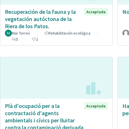
Recuperación de la fauna y la
No
Acceptada
vegetación autóctona de la
Riera de los Patos.
Mar Torres
Rehabilitación ecológica
0
2
Plà d'ocupació per a la
Ha
Acceptada
contractació d'agents
pe
ambientals i cívics per lluitar
contra la contaminació derivada