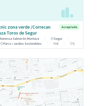
cnic zona verde /Correcan
Acceptada
aza Toros de Segur
Vanessa Salmerón Montava
Segur
Parcs i Jardins Sostenibles
0
1