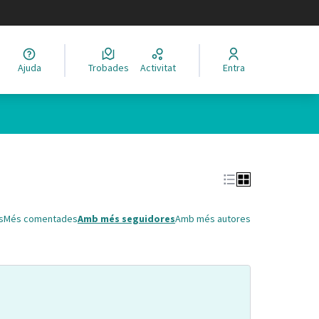
legir el idioma
Ajuda
Trobades
Activitat
Entra
Leaflet
|
©
HERE maps
 com a punts al mapa. L'element es pot fer servir amb un lector 
s
Més comentades
Amb més seguidores
Amb més autores