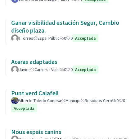
Ganar visibilidad estación Segur, Cambio
diseño plaza.
T.Torres
Espai Públic
0
0
Acceptada
Aceras adaptadas
Javier
Carrers i Vials
0
0
Acceptada
Punt verd Calafell
Alberto Toledo Conesa
Municipi
Residuos Cero
0
0
Acceptada
Nous espais canins