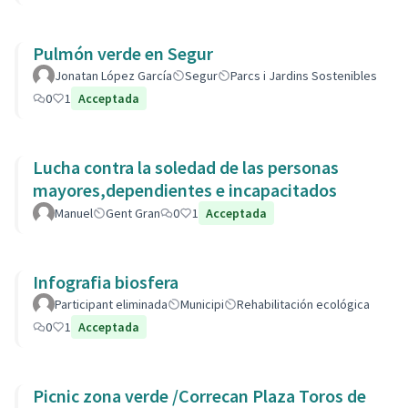
Pulmón verde en Segur
Jonatan López García
Segur
Parcs i Jardins Sostenibles
0
1
Acceptada
Lucha contra la soledad de las personas
mayores,dependientes e incapacitados
Manuel
Gent Gran
0
1
Acceptada
Infografia biosfera
Participant eliminada
Municipi
Rehabilitación ecológica
0
1
Acceptada
Picnic zona verde /Correcan Plaza Toros de