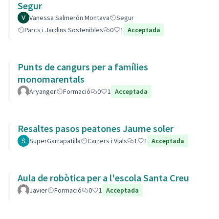
Segur
Vanessa Salmerón Montava
Segur
Parcs i Jardins Sostenibles
0
1
Acceptada
Punts de cangurs per a famílies
monomarentals
Aryanger
Formació
0
1
Acceptada
Resaltes pasos peatones Jaume soler
SuperGarrapatilla
Carrers i Vials
1
1
Acceptada
Aula de robòtica per a l'escola Santa Creu
Javier
Formació
0
1
Acceptada