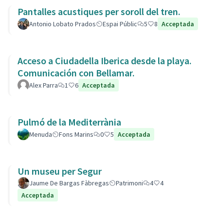
Pantalles acustiques per soroll del tren.
Antonio Lobato Prados
Espai Públic
5
8
Acceptada
Acceso a Ciudadella Iberica desde la playa.
Comunicación con Bellamar.
Alex Parra
1
6
Acceptada
Pulmó de la Mediterrània
Menuda
Fons Marins
0
5
Acceptada
Un museu per Segur
Jaume De Bargas Fàbregas
Patrimoni
4
4
Acceptada