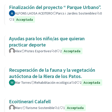
Finalización del proyecto “ Parque Urbano”.
ALFONS LAOSA ACEITERO
Parcs i Jardins Sostenibles
0
3
Acceptada
Ayudas para los niño/as que quieran
practicar deporte
Alex
Pistes Esportives
0
2
Acceptada
Recuperación de la fauna y la vegetación
autóctona de la Riera de los Patos.
Mar Torres
Rehabilitación ecológica
0
2
Acceptada
Ecoitinerari Calafell
Marc
Turisme Sostenible
1
1
Acceptada