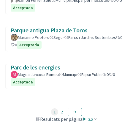
Ramon Ferré i Solé
Municipi
Espai per mascotes
0
0
Acceptada
Parque antigua Plaza de Toros
Marianne Peeters
Segur
Parcs i Jardins Sostenibles
0
0
Acceptada
Parc de les energies
Magda Juncosa Romeu
Municipi
Espai Públic
0
0
Acceptada
1
2
Resultats per pàgina:
25