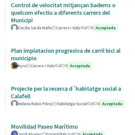
Control de velocitat mitjançan badems o
quelcom efectiu a diferents carrers del
Municipi
Cecilia Sarda Mañe
Carrers i Vials
0
0
Acceptada
Plan implatacion progresiva de carril bici al
municipio
Kyra
Carrers i Vials
0
0
Acceptada
Projecte per la recerca d´habitatge social a
Calafell
Helena Rubio Pérez
Habitatge Social
0
0
Acceptada
Movilidad Paseo Marítimo
Jordi Alvarez
Espai Públic
0
0
Acceptada