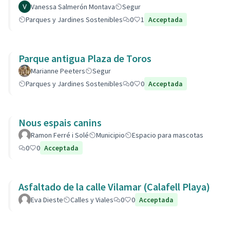
Vanessa Salmerón Montava
Segur
Parques y Jardines Sostenibles
0
1
Acceptada
Parque antigua Plaza de Toros
Marianne Peeters
Segur
Parques y Jardines Sostenibles
0
0
Acceptada
Nous espais canins
Ramon Ferré i Solé
Municipio
Espacio para mascotas
0
0
Acceptada
Asfaltado de la calle Vilamar (Calafell Playa)
Eva Dieste
Calles y Viales
0
0
Acceptada