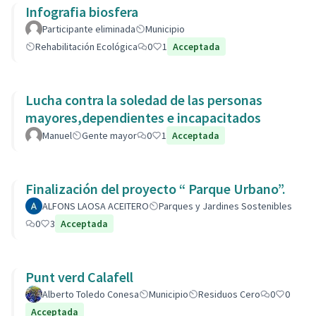
Infografia biosfera
Participante eliminada
Municipio
Rehabilitación Ecológica
0
1
Acceptada
Lucha contra la soledad de las personas
mayores,dependientes e incapacitados
Manuel
Gente mayor
0
1
Acceptada
Finalización del proyecto “ Parque Urbano”.
ALFONS LAOSA ACEITERO
Parques y Jardines Sostenibles
0
3
Acceptada
Punt verd Calafell
Alberto Toledo Conesa
Municipio
Residuos Cero
0
0
Acceptada