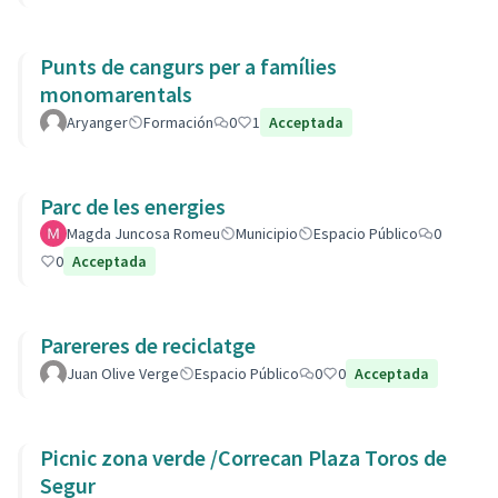
Punts de cangurs per a famílies
monomarentals
Aryanger
Formación
0
1
Acceptada
Parc de les energies
Magda Juncosa Romeu
Municipio
Espacio Público
0
0
Acceptada
Parereres de reciclatge
Juan Olive Verge
Espacio Público
0
0
Acceptada
Picnic zona verde /Correcan Plaza Toros de
Segur