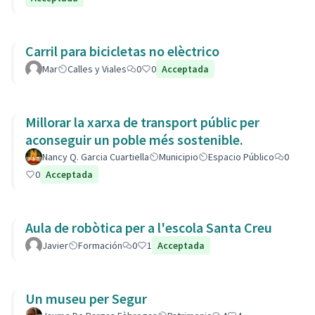
Carril para bicicletas no elèctrico
Mar
Calles y Viales
0
0
Acceptada
Millorar la xarxa de transport públic per
aconseguir un poble més sostenible.
Nancy Q. Garcia Cuartiella
Municipio
Espacio Público
0
0
Acceptada
Aula de robòtica per a l'escola Santa Creu
Javier
Formación
0
1
Acceptada
Un museu per Segur