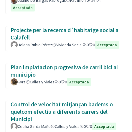
Jaume De Bargas Fàbregas
Patrimonio
4
4
Acceptada
Projecte per la recerca d´habitatge social a
Calafell
Helena Rubio Pérez
Vivienda Social
0
0
Acceptada
Plan implatacion progresiva de carril bici al
municipio
Kyra
Calles y Viales
0
0
Acceptada
Control de velocitat mitjançan badems o
quelcom efectiu a diferents carrers del
Municipi
Cecilia Sarda Mañe
Calles y Viales
0
0
Acceptada