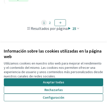
1
2
Resultados por página:
25
Ver todas las propuestas retiradas
Información sobre las cookies utilizadas en la página
web
Utilizamos cookies en nuestro sitio web para mejorar el rendimiento
Términos y condiciones de uso
y el contenido del mismo. Las cookies nos permiten ofrecer una
Configuración de cookies
experiencia de usuario y unos contenidos más personalizados desde
Decidim Calafell en X
Decidim Calafell en Facebook
Decidim Calafell en YouTube
Decidim Calafell en GitHub
nuestros canales de redes sociales.
(Enlace externo)
(Enlace externo)
(Enlace externo)
(Enlace externo)
Aceptar todas
Rechazarlas
Con licenci
(Enlace exte
Configuración
(Enlace externo)
Web creada con
software libre
.
(Enlace externo)