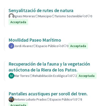
Senyalització de rutes de natura
Ignasi Moreras
Municipio
Turismo Sostenible
0
0
Acceptada
Movilidad Paseo Marítimo
Jordi Alvarez
Espacio Público
0
0
Acceptada
Recuperación de la fauna y la vegetación
autóctona de la Riera de los Patos.
Mar Torres
Rehabilitación Ecológica
0
2
Acceptada
Pantalles acustiques per soroll del tren.
Antonio Lobato Prados
Espacio Público
5
8
Acceptada