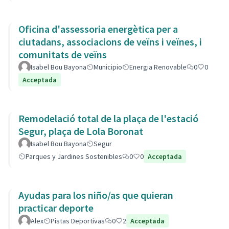
Oficina d'assessoria energètica per a
ciutadans, associacions de veïns i veïnes, i
comunitats de veïns
Isabel Bou Bayona
Municipio
Energia Renovable
0
0
Acceptada
Remodelació total de la plaça de l'estació
Segur, plaça de Lola Boronat
Isabel Bou Bayona
Segur
Parques y Jardines Sostenibles
0
0
Acceptada
Ayudas para los niño/as que quieran
practicar deporte
Alex
Pistas Deportivas
0
2
Acceptada