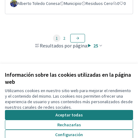
Alberto Toledo Conesa
Municipio
Residuos Cero
0
0
1
2
Resultados por página:
25
Ver todas las propuestas retiradas
Información sobre las cookies utilizadas en la página
web
Utilizamos cookies en nuestro sitio web para mejorar el rendimiento
Términos y condiciones de uso
y el contenido del mismo. Las cookies nos permiten ofrecer una
Configuración de cookies
experiencia de usuario y unos contenidos más personalizados desde
Decidim Calafell en X
Decidim Calafell en Facebook
Decidim Calafell en YouTube
Decidim Calafell en GitHub
nuestros canales de redes sociales.
(Enlace externo)
(Enlace externo)
(Enlace externo)
(Enlace externo)
Aceptar todas
Rechazarlas
Con licenci
(Enlace exte
Configuración
(Enlace externo)