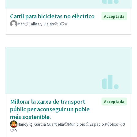
Carril para bicicletas no elèctrico
Acceptada
Mar
Calles y Viales
0
0
Millorar la xarxa de transport
Acceptada
públic per aconseguir un poble
més sostenible.
Nancy Q. Garcia Cuartiella
Municipio
Espacio Público
0
0