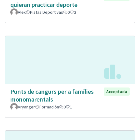
quieran practicar deporte
Alex
Pistas Deportivas
0
2
Punts de cangurs per a famílies
Acceptada
monomarentals
Aryanger
Formación
0
1