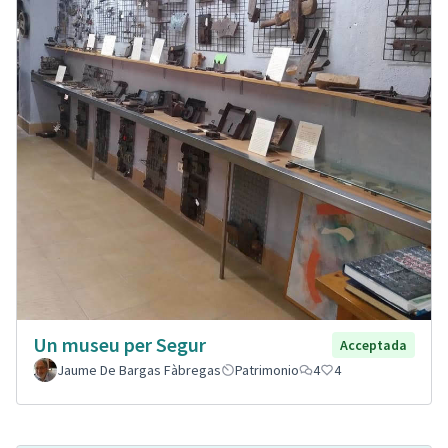
Un museu per Segur
Acceptada
Jaume De Bargas Fàbregas
Patrimonio
4
4