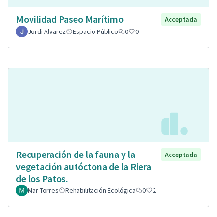
Movilidad Paseo Marítimo
Acceptada
Jordi Alvarez
Espacio Público
0
0
Recuperación de la fauna y la
Acceptada
vegetación autóctona de la Riera
de los Patos.
Mar Torres
Rehabilitación Ecológica
0
2