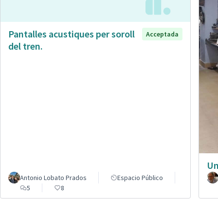
Pantalles acustiques per soroll
Acceptada
del tren.
Un
Antonio Lobato Prados
Espacio Público
5
8