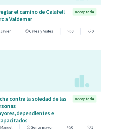
reglar el camino de Calafell
Acceptada
rc a Valdemar
Javier
Calles y Viales
0
0
cha contra la soledad de las
Acceptada
rsonas
yores,dependientes e
capacitados
Manuel
Gente mayor
0
1