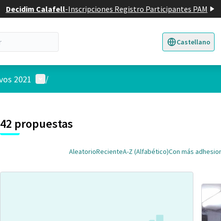
Decidim Calafell
-
Inscripciones Registro Participantes PAM
Castellano
Triar la llengua
E
Menú de usuario
ivos 2021
/
 el mapa
nte elemento es un mapa que presenta los componentes de esta pág
7
42 propuestas
Aleatorio
Reciente
A-Z (Alfabético)
Con más adhesio