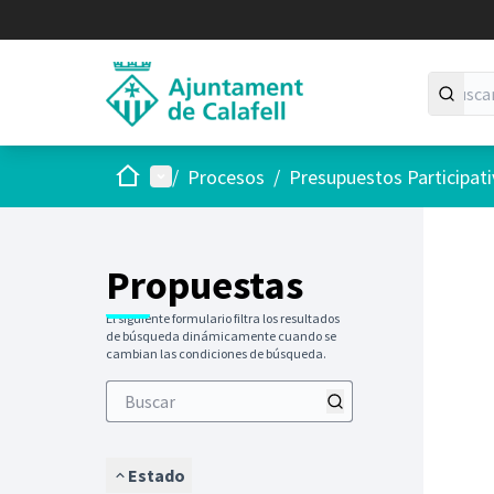
Inicio
Menú principal
/
Procesos
/
Presupuestos Participat
Saltar
El siguie
+
−
Propuestas
El siguiente formulario filtra los resultados
de búsqueda dinámicamente cuando se
cambian las condiciones de búsqueda.
Estado