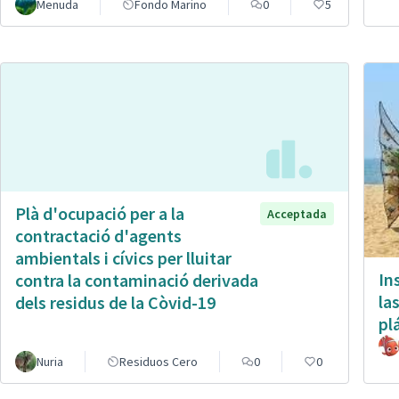
Menuda
Fondo Marino
0
5
Plà d'ocupació per a la
Acceptada
contractació d'agents
ambientals i cívics per lluitar
In
contra la contaminació derivada
la
dels residus de la Còvid-19
pl
Nuria
Residuos Cero
0
0