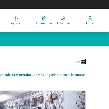
legir el idioma
Ayuda
Encuentros
Actividad
Entra
Leaflet
|
©
HERE maps
ina como puntos en el mapa. El elemento se puede utilizar con un 
nes
Más comentadas
Con más seguidoras
Con más autoras