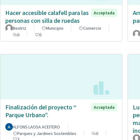
Hacer accesible calafell para las
Ar
Acceptada
personas con silla de ruedas
pa
Beatriz
Municipio
Comercio
0
0
Finalización del proyecto “
Lu
Acceptada
Parque Urbano”.
pe
ma
ALFONS LAOSA ACEITERO
in
Parques y Jardines Sostenibles
0
3