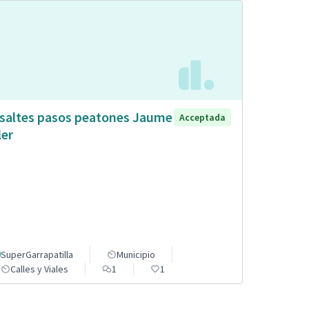
saltes pasos peatones Jaume
Acceptada
ler
SuperGarrapatilla
Municipio
Calles y Viales
1
1