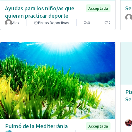
Ayudas para los niño/as que
Se
Acceptada
quieran practicar deporte
Alex
Pistas Deportivas
0
2
Pi
Se
Pulmó de la Mediterrània
Acceptada