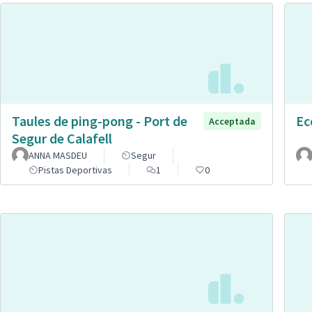
Taules de ping-pong - Port de
Ec
Acceptada
Segur de Calafell
ANNA MASDEU
Segur
Pistas Deportivas
1
0