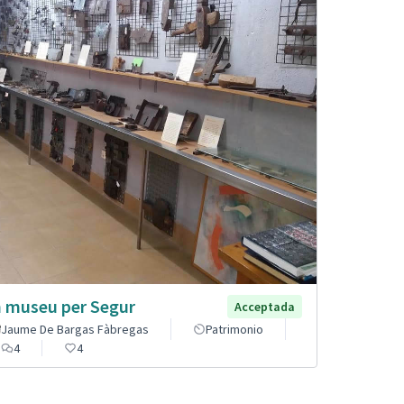
 museu per Segur
Acceptada
Jaume De Bargas Fàbregas
Patrimonio
4
4