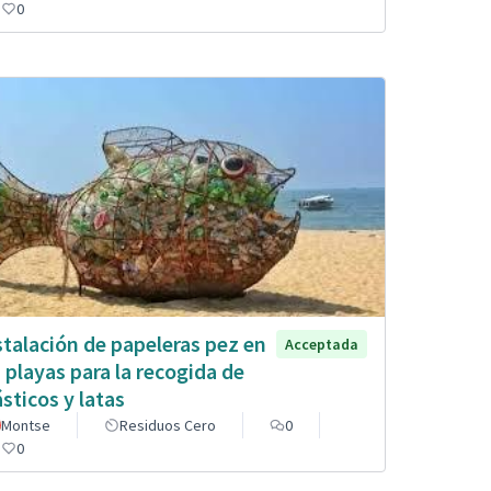
0
stalación de papeleras pez en
Acceptada
s playas para la recogida de
ásticos y latas
Montse
Residuos Cero
0
0