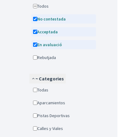
Todos
No contestada
Acceptada
En avaluació
Rebutjada
~ Categories
Todas
Aparcamientos
Pistas Deportivas
Calles y Viales