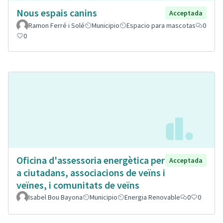
Nous espais canins
Acceptada
Ramon Ferré i Solé
Municipio
Espacio para mascotas
0
0
Oficina d'assessoria energètica per
Acceptada
a ciutadans, associacions de veïns i
veïnes, i comunitats de veïns
Isabel Bou Bayona
Municipio
Energia Renovable
0
0