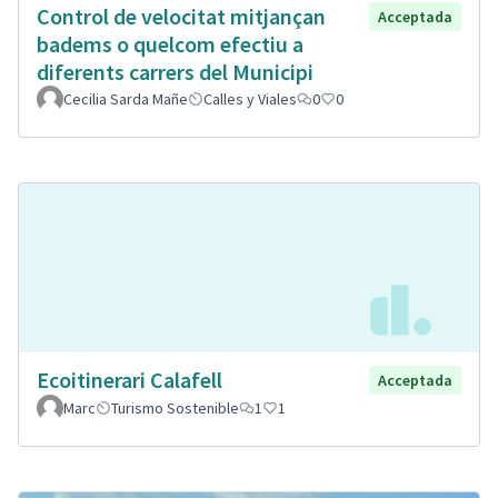
Control de velocitat mitjançan
Acceptada
badems o quelcom efectiu a
diferents carrers del Municipi
Cecilia Sarda Mañe
Calles y Viales
0
0
Ecoitinerari Calafell
Acceptada
Marc
Turismo Sostenible
1
1