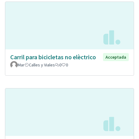
Carril para bicicletas no elèctrico
Acceptada
Mar
Calles y Viales
0
0