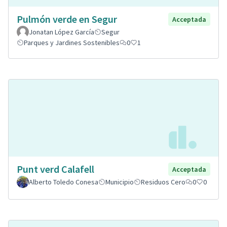
Pulmón verde en Segur
Acceptada
Jonatan López García
Segur
Parques y Jardines Sostenibles
0
1
Punt verd Calafell
Acceptada
Alberto Toledo Conesa
Municipio
Residuos Cero
0
0