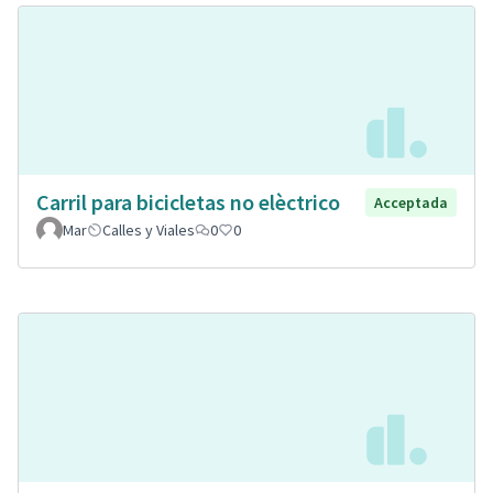
Carril para bicicletas no elèctrico
Acceptada
Mar
Calles y Viales
0
0