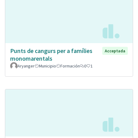
Punts de cangurs per a famílies
Acceptada
monomarentals
Aryanger
Municipio
Formación
0
1