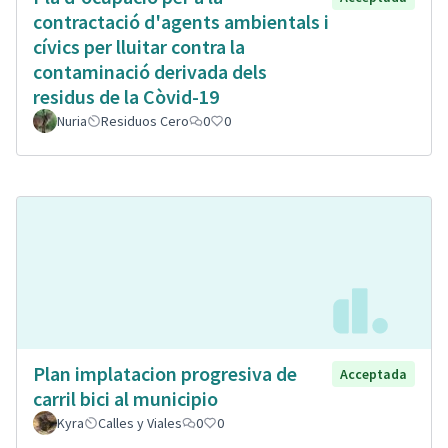
contractació d'agents ambientals i
cívics per lluitar contra la
contaminació derivada dels
residus de la Còvid-19
Nuria
Residuos Cero
0
0
Plan implatacion progresiva de
Acceptada
carril bici al municipio
Kyra
Calles y Viales
0
0