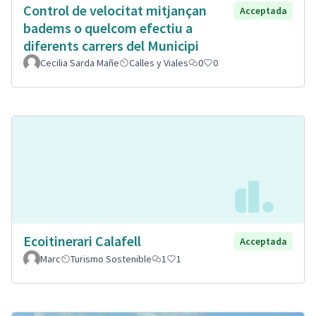
Control de velocitat mitjançan
Acceptada
badems o quelcom efectiu a
diferents carrers del Municipi
Cecilia Sarda Mañe
Calles y Viales
0
0
Ecoitinerari Calafell
Acceptada
Marc
Turismo Sostenible
1
1