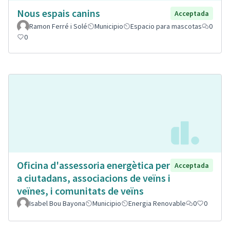
Nous espais canins
Acceptada
Ramon Ferré i Solé
Municipio
Espacio para mascotas
0
0
Oficina d'assessoria energètica per
Acceptada
a ciutadans, associacions de veïns i
veïnes, i comunitats de veïns
Isabel Bou Bayona
Municipio
Energia Renovable
0
0