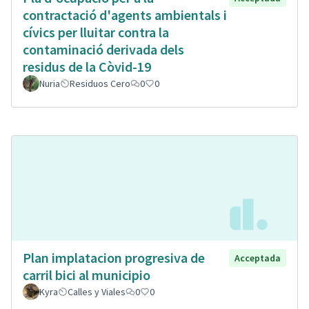
contractació d'agents ambientals i
cívics per lluitar contra la
contaminació derivada dels
residus de la Còvid-19
Nuria
Residuos Cero
0
0
Plan implatacion progresiva de
Acceptada
carril bici al municipio
Kyra
Calles y Viales
0
0