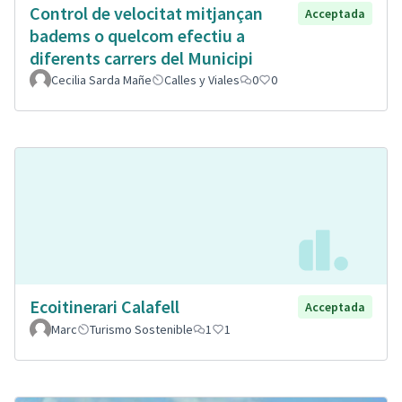
Control de velocitat mitjançan
Acceptada
badems o quelcom efectiu a
diferents carrers del Municipi
Cecilia Sarda Mañe
Calles y Viales
0
0
Ecoitinerari Calafell
Acceptada
Marc
Turismo Sostenible
1
1