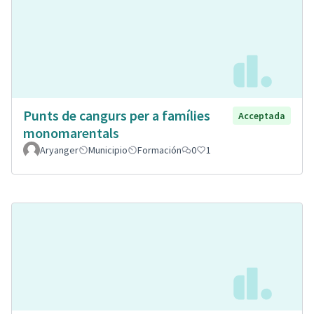
Punts de cangurs per a famílies
Acceptada
monomarentals
Aryanger
Municipio
Formación
0
1