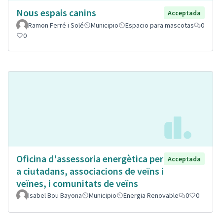
Nous espais canins
Acceptada
Ramon Ferré i Solé
Municipio
Espacio para mascotas
0
0
Oficina d'assessoria energètica per
Acceptada
a ciutadans, associacions de veïns i
veïnes, i comunitats de veïns
Isabel Bou Bayona
Municipio
Energia Renovable
0
0