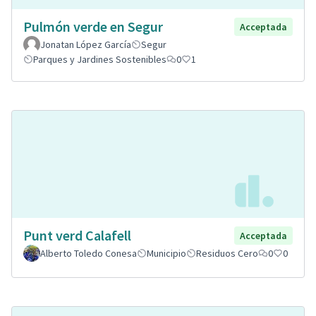
Pulmón verde en Segur
Acceptada
Jonatan López García
Segur
Parques y Jardines Sostenibles
0
1
Punt verd Calafell
Acceptada
Alberto Toledo Conesa
Municipio
Residuos Cero
0
0