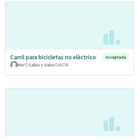
Carril para bicicletas no elèctrico
Acceptada
Mar
Calles y Viales
0
0