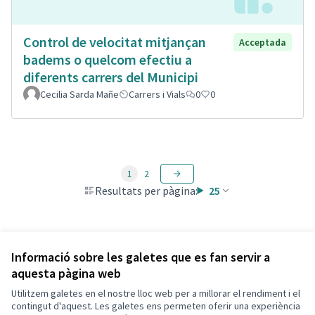
Control de velocitat mitjançan
Acceptada
badems o quelcom efectiu a
diferents carrers del Municipi
Cecilia Sarda Mañe
Carrers i Vials
0
0
1
2
Resultats per pàgina:
25
Veure totes les propostes retirades
Informació sobre les galetes que es fan servir a
aquesta pàgina web
Utilitzem galetes en el nostre lloc web per a millorar el rendiment i el
Termes i condicions d'ús
contingut d'aquest. Les galetes ens permeten oferir una experiència
Configuració de les galetes