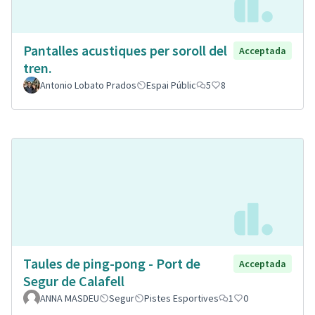
Pantalles acustiques per soroll del
Acceptada
tren.
Antonio Lobato Prados
Espai Públic
5
8
Taules de ping-pong - Port de
Acceptada
Segur de Calafell
ANNA MASDEU
Segur
Pistes Esportives
1
0