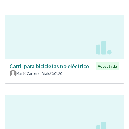
Carril para bicicletas no elèctrico
Acceptada
Mar
Carrers i Vials
0
0