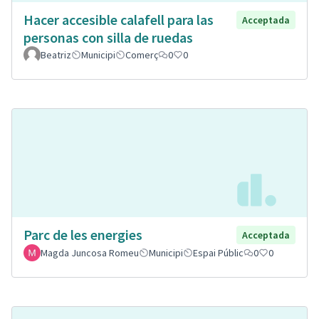
Hacer accesible calafell para las
Acceptada
personas con silla de ruedas
Beatriz
Municipi
Comerç
0
0
Parc de les energies
Acceptada
Magda Juncosa Romeu
Municipi
Espai Públic
0
0