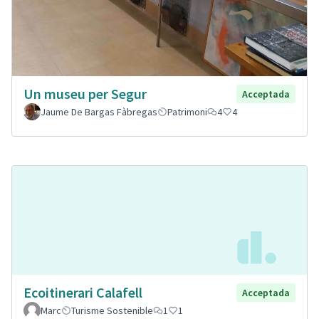
Un museu per Segur
Acceptada
Jaume De Bargas Fàbregas
Patrimoni
4
4
Ecoitinerari Calafell
Acceptada
Marc
Turisme Sostenible
1
1