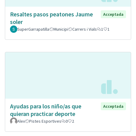
Resaltes pasos peatones Jaume
Acceptada
soler
SuperGarrapatilla
Municipi
Carrers i Vials
1
1
Ayudas para los niño/as que
Acceptada
quieran practicar deporte
Alex
Pistes Esportives
0
2