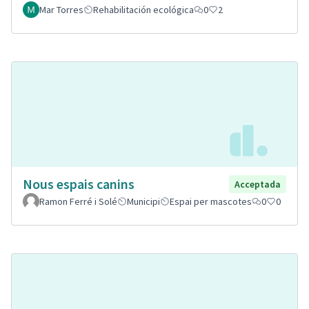
Mar Torres
Rehabilitación ecológica
0
2
Nous espais canins
Acceptada
Ramon Ferré i Solé
Municipi
Espai per mascotes
0
0